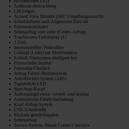
Heckleuchten LED
Ambiente-Beleuchtung
LM-Felgen
Around View Monitor (360° Umgebungsansicht)
Schadstoffarm nach Abgasnorm Euro 6d
Fahrmodusschalter
Seitenairbag vorn mitte (Center-Airbag)
Touchscreen-Farbdisplay (12
3 Zoll)
Innenraumfilter: Pollenfilter
Lenkrad (Leder) mit Multifunktion
Schließ-/Startsystem intelligent key
Frontscheibe heizbar
Panorama-Glasdach
Airbag Fahrer-/Beifahrerseite
Anti-Blockier-System (ABS)
Tagfahrlicht LED
Start-Stop-Knopf
Außenspiegel elektr. verstell- und heizbar
Automatische Fahrlichtschaltung
Kopf-Airbag-System
USB-Schnittstelle
Rücksitz geteilt/klappbar
Seitenairbag
Service-System: Nissan Connect Services