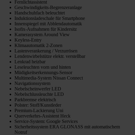
Fernlichtassistent
Geschwindigkeits-Begrenzeranlage
Handschuhfach beleuchtet
Induktionsladeschale für Smartphone
Innenspiegel mit Abblendautomatik
Isofix-Aufnahmen für Kindersitz
Kamerasystem Around View
Keyless-Entry
Klimaautomatik 2-Zonen
Lastenverankerung / Verzurrösen
Lendenwirbelstütze elektr. verstellbar
Lenkrad heizbar
Leseleuchten vorn und hinten
Müdigkeitserkennungs-Sensor
Multimedia-System Nissan Connect
Navigationssystem
Nebelscheinwerfer LED
Nebelschlussleuchte LED
Parkbremse elektrisch
Polster: Stoff/Kunstleder
Premium-Lackierung Uni
Querverkehrs-Assistent Heck
Service-System: Google Services
Sicherheitssystem ERA GLONASS mit automatischem
Notruf