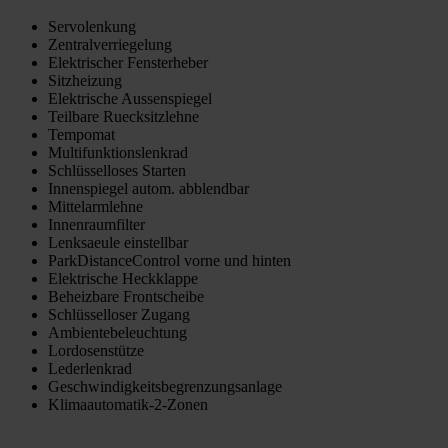
Servolenkung
Zentralverriegelung
Elektrischer Fensterheber
Sitzheizung
Elektrische Aussenspiegel
Teilbare Ruecksitzlehne
Tempomat
Multifunktionslenkrad
Schlüsselloses Starten
Innenspiegel autom. abblendbar
Mittelarmlehne
Innenraumfilter
Lenksaeule einstellbar
ParkDistanceControl vorne und hinten
Elektrische Heckklappe
Beheizbare Frontscheibe
Schlüsselloser Zugang
Ambientebeleuchtung
Lordosenstütze
Lederlenkrad
Geschwindigkeitsbegrenzungsanlage
Klimaautomatik-2-Zonen