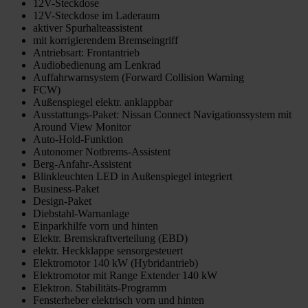
12V-Steckdose
12V-Steckdose im Laderaum
aktiver Spurhalteassistent
mit korrigierendem Bremseingriff
Antriebsart: Frontantrieb
Audiobedienung am Lenkrad
Auffahrwarnsystem (Forward Collision Warning
FCW)
Außenspiegel elektr. anklappbar
Ausstattungs-Paket: Nissan Connect Navigationssystem mit
Around View Monitor
Auto-Hold-Funktion
Autonomer Notbrems-Assistent
Berg-Anfahr-Assistent
Blinkleuchten LED in Außenspiegel integriert
Business-Paket
Design-Paket
Diebstahl-Warnanlage
Einparkhilfe vorn und hinten
Elektr. Bremskraftverteilung (EBD)
elektr. Heckklappe sensorgesteuert
Elektromotor 140 kW (Hybridantrieb)
Elektromotor mit Range Extender 140 kW
Elektron. Stabilitäts-Programm
Fensterheber elektrisch vorn und hinten