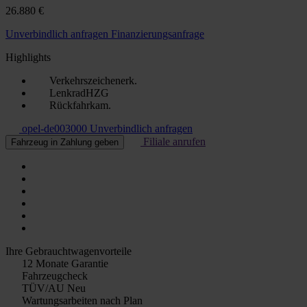
26.880 €
Unverbindlich anfragen
Finanzierungsanfrage
Highlights
Verkehrszeichenerk.
LenkradHZG
Rückfahrkam.
opel-de003000
Unverbindlich anfragen
Filiale anrufen
Fahrzeug in Zahlung geben
Ihre Gebrauchtwagenvorteile
12 Monate Garantie
Fahrzeugcheck
TÜV/AU Neu
Wartungsarbeiten nach Plan