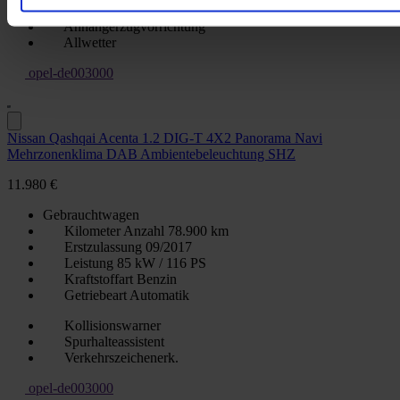
Rückfahrkamera
Anhängerzugvorrichtung
Allwetter
opel-de003000
Nissan Qashqai Acenta 1.2 DIG-T 4X2 Panorama Navi
Mehrzonenklima DAB Ambientebeleuchtung SHZ
11.980 €
Gebrauchtwagen
Kilometer Anzahl
78.900 km
Erstzulassung
09/2017
Leistung
85 kW / 116 PS
Kraftstoffart
Benzin
Getriebeart
Automatik
Kollisionswarner
Spurhalteassistent
Verkehrszeichenerk.
opel-de003000