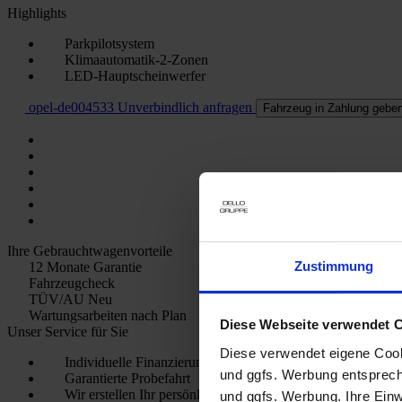
Highlights
Parkpilotsystem
Klimaautomatik-2-Zonen
LED-Hauptscheinwerfer
opel-de004533
Unverbindlich anfragen
Fahrzeug in Zahlung gebe
Ihre Gebrauchtwagenvorteile
Zustimmung
12 Monate Garantie
Fahrzeugcheck
TÜV/AU Neu
Wartungsarbeiten nach Plan
Diese Webseite verwendet 
Unser Service für Sie
Diese verwendet eigene Cooki
Individuelle Finanzierungs- und Leasingangebote
und ggfs. Werbung entsprech
Garantierte Probefahrt
Wir erstellen Ihr persönliches Kfz-Versicherungs-Angebot
und ggfs. Werbung. Ihre Einwi