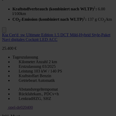
1
Kraftstoffverbrauch (kombiniert nach WLTP)
:
6.00
l/100km
1
CO
-Emission (kombiniert nach WLTP)
:
137 g CO
/km
2
2
Kia Cee'd_sw Ultimate Edition 1.5 DCT Mild-Hybrid Style-Paket
Navi digitales Cockpit LED ACC
25.400 €
Tageszulassung
Kilometer Anzahl
2 km
Erstzulassung
03/2025
Leistung
103 kW / 140 PS
Kraftstoffart
Benzin
Getriebeart
Automatik
Abstandsregeltempomat
Rückfahrkam., PDCv+h
LenkradHZG, SHZ
opel-de020400