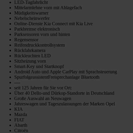
LED-Tagfahrlicht
Mittelarmlehne vorn mit Ablagefach
Müdigkeitswarner
Nebelscheinwerfer
Online-Dienste Kia Connect mit Kia Live
Parkbremse elektronisch
Parksensoren vorn und hinten
Regensensor
Reifendruckkontrollsystem
Rückfahrkamera
Rückleuchten LED
Sitzheizung vorn
Smart-Key und Startknopf
Android Auto und Apple CarPlay mit Sprachsteuerung
SpurfolgeassistentFreisprechanlage Bluetooth
----
seit 125 Jahren für Sie vor Ort:
Über 40 Dello-und Dürkop-Standorte in Deutschland
Große Auswahl an Neuwagen
Jahreswagen und Tageszulassungen der Marken Opel
KIA
Mazda
FIAT
Abarth
Citroën