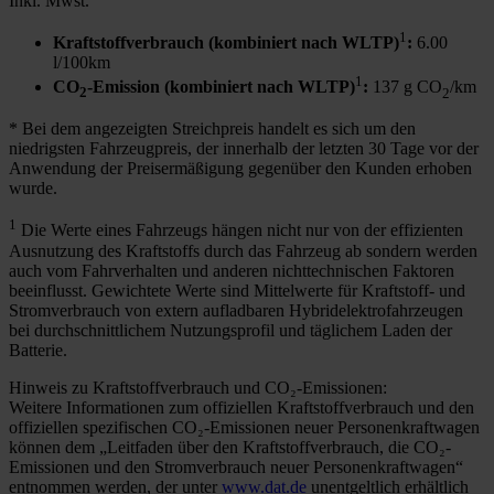
Inkl. Mwst.
1
Kraftstoffverbrauch (kombiniert nach WLTP)
:
6.00
l/100km
1
CO
-Emission (kombiniert nach WLTP)
:
137 g CO
/km
2
2
* Bei dem angezeigten Streichpreis handelt es sich um den
niedrigsten Fahrzeugpreis, der innerhalb der letzten 30 Tage vor der
Anwendung der Preisermäßigung gegenüber den Kunden erhoben
wurde.
1
Die Werte eines Fahrzeugs hängen nicht nur von der effizienten
Ausnutzung des Kraftstoffs durch das Fahrzeug ab sondern werden
auch vom Fahrverhalten und anderen nichttechnischen Faktoren
beeinflusst. Gewichtete Werte sind Mittelwerte für Kraftstoff- und
Stromverbrauch von extern aufladbaren Hybridelektrofahrzeugen
bei durchschnittlichem Nutzungsprofil und täglichem Laden der
Batterie.
Hinweis zu Kraftstoffverbrauch und CO₂-Emissionen:
Weitere Informationen zum offiziellen Kraftstoffverbrauch und den
offiziellen spezifischen CO₂-Emissionen neuer Personenkraftwagen
können dem „Leitfaden über den Kraftstoffverbrauch, die CO₂-
Emissionen und den Stromverbrauch neuer Personenkraftwagen“
entnommen werden, der unter
www.dat.de
unentgeltlich erhältlich