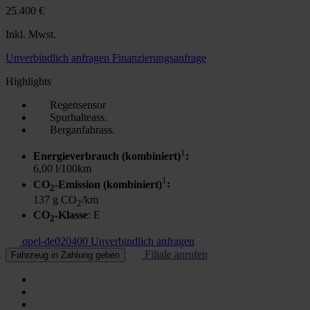
25.400 €
Inkl. Mwst.
Unverbindlich anfragen
Finanzierungsanfrage
Highlights
Regensensor
Spurhalteass.
Berganfahrass.
1
Energieverbrauch (kombiniert)
:
6,00 l/100km
1
CO
-Emission (kombiniert)
:
2
137 g CO
/km
2
CO
-Klasse
: E
2
opel-de020400
Unverbindlich anfragen
Filiale anrufen
Fahrzeug in Zahlung geben