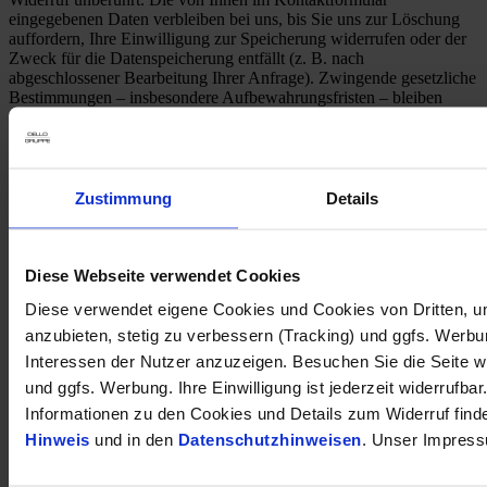
eingegebenen Daten verbleiben bei uns, bis Sie uns zur Löschung
auffordern, Ihre Einwilligung zur Speicherung widerrufen oder der
Zweck für die Datenspeicherung entfällt (z. B. nach
abgeschlossener Bearbeitung Ihrer Anfrage). Zwingende gesetzliche
Bestimmungen – insbesondere Aufbewahrungsfristen – bleiben
unberührt.
* Pflichtfeld
Ähnliche Fahrzeuge
Zustimmung
Details
1
Kraftstoffverbrauch (kombiniert nach WLTP)
:
6.00
Diese Webseite verwendet Cookies
l/100km
1
CO
-Emission (kombiniert nach WLTP)
:
136 g CO
/km
Diese verwendet eigene Cookies und Cookies von Dritten, u
2
2
anzubieten, stetig zu verbessern (Tracking) und ggfs. Werb
Interessen der Nutzer anzuzeigen. Besuchen Sie die Seite w
Kia Cee'd_sw Vision AT Komfort-Plus Navi digitales Cockpit ACC
und ggfs. Werbung. Ihre Einwilligung ist jederzeit widerrufbar
Apple CarPlay Android Auto Mehrzonenklima
Informationen zu den Cookies und Details zum Widerruf find
23.990 €
Hinweis
und in den
Datenschutzhinweisen
. Unser Impress
Tageszulassung
Kilometer Anzahl
2 km