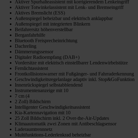
Aktiver Spurhalteassistent mit korrigierendem Lenkeingriff
Aktiver Totwinkelassistent mit Lenk- und Bremseingriff
Aktives Bremslicht (ESS)
Außenspiegel beheizbar und elektrisch anklappbar
Außenspiegel mit integrierten Blinkern
Beifahrersitz höhenverstellbar
Berganfahrhilfe
Bluetooth Freisprecheinrichtung
Dachreling
Dämmerungssensor
Digitaler Radioempfang (DAB+)
Vordersitze mit elektrisch einstellbarer Lendenwirbelstütze
Fernlichtassistent
Frontkollisionswarner mit Fußgänger- und Fahrraderkennung
Geschwindigkeitsregelanlage adaptiv inkl. Stop&GoFunktion
Innenrückspiegel selbstabblendend
Instrumentenanzeige mit 10
7 cm (4
2 Zoll) Bildschirm
Intelligenter Geschwindigkeitsassistent
Kia-Kartennavigation mit 10
25 Zoll Bildschirm inkl. 2 Over-the-Air-Updates
Klimaautomatik zwei Zonen mit Antibeschlagsensor
Laderaumtrennnetz
Multifunktions-Lederlenkrad beheizbar