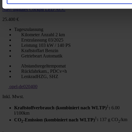
Kia Cee'd_sw Ultimate Edition 1.5 DCT Mild-Hybrid Style-Paket
Navi digitales Cockpit LED ACC
25.400 €
Tageszulassung
Kilometer Anzahl
2 km
Erstzulassung
03/2025
Leistung
103 kW / 140 PS
Kraftstoffart
Benzin
Getriebeart
Automatik
Abstandsregeltempomat
Rückfahrkam., PDCv+h
LenkradHZG, SHZ
opel-de020400
Inkl. Mwst.
1
Kraftstoffverbrauch (kombiniert nach WLTP)
:
6.00
l/100km
1
CO
-Emission (kombiniert nach WLTP)
:
137 g CO
/km
2
2