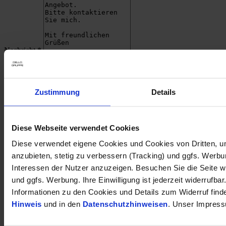
Nachricht
*
Anmeldung zum Newsletter (optional):
Ich bin einverstanden, dass meine oben eingegebenen Daten auch
verwendet werden dürfen, um mich per E-Mail über aktuelle
Zustimmung
Details
Angebote, Produktneuheiten, Veranstaltungen und neue Beiträge zu
informieren. Meine Einwilligung ist für die Erstellung des Angebots
nicht erforderlich und gilt bis auf Widerruf, den ich jederzeit mit
Wirkung für die Zukunft per E-Mail an dsb(at)dello.de oder durch
Diese Webseite verwendet Cookies
Klick auf den Abmeldelink am Ende eines jeden Newsletters
erklären kann. Es gelten ergänzend die nachfolgend verlinkten
Diese verwendet eigene Cookies und Cookies von Dritten, u
Datenschutzhinweise.
anzubieten, stetig zu verbessern (Tracking) und ggfs. Werb
Interessen der Nutzer anzuzeigen. Besuchen Sie die Seite w
Informationen zur Verarbeitung meiner personenbezogenen Daten
und ggfs. Werbung. Ihre Einwilligung ist jederzeit widerrufbar
und zu meinen Rechten als betroffene Person finde ich in den
Informationen zu den Cookies und Details zum Widerruf find
Datenschutzhinweisen
.¹
Hinweis
und in den
Datenschutzhinweisen
. Unser Impress
Absenden