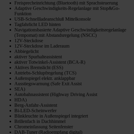
Freisprecheinrichtung (Bluetooth) mit Sprachsteuerung
Adaptive Geschwindigkeits-Regelanlage mit Stop&Go-
Funktion
USB-Schnellladeanschluß Mittelkonsole
Tagfahrlicht LED hinten
Navigationsbasierte Adaptive Geschwindigkeitsregelanlage
(Tempomat) mit Abstandsregelung (NSCC)
12V-Steckdose
12V-Steckdose im Laderaum
Abbiegelicht
aktiver Spurhalteassistent
aktiver Totwinkel-Assistent (BCA-R)
Aktives Bremslicht (ESS)
Antriebs-Schlupfregelung (TCS)
Außenspiegel elektr. anklappbar
Ausstiegswarnung (Safe Exit Assist
SEA)
Autobahnassistent (Highway Driving Assist
HDA)
Berg-Anfahr-Assistent
Bi-LED-Scheinwerfer
Blinkleuchte in Außenspiegel integriert
Brillenfach in Dachhimmel
Chromeinfassung Seitenfenster
DAB-Tuner (Radioempfang digital)