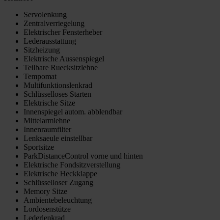
Servolenkung
Zentralverriegelung
Elektrischer Fensterheber
Lederausstattung
Sitzheizung
Elektrische Aussenspiegel
Teilbare Ruecksitzlehne
Tempomat
Multifunktionslenkrad
Schlüsselloses Starten
Elektrische Sitze
Innenspiegel autom. abblendbar
Mittelarmlehne
Innenraumfilter
Lenksaeule einstellbar
Sportsitze
ParkDistanceControl vorne und hinten
Elektrische Fondsitzverstellung
Elektrische Heckklappe
Schlüsselloser Zugang
Memory Sitze
Ambientebeleuchtung
Lordosenstütze
Lederlenkrad