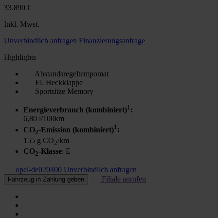
33.890 €
Inkl. Mwst.
Unverbindlich anfragen
Finanzierungsanfrage
Highlights
Abstandsregeltempomat
El. Heckklappe
Sportsitze Memory
1
Energieverbrauch (kombiniert)
:
6,80 l/100km
1
CO
-Emission (kombiniert)
:
2
155 g CO
/km
2
CO
-Klasse
: E
2
opel-de020400
Unverbindlich anfragen
Filiale anrufen
Fahrzeug in Zahlung geben