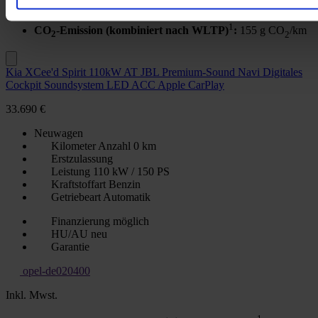
Kraftstoffverbrauch (kombiniert nach WLTP)
:
6.90
l/100km
1
CO
-Emission (kombiniert nach WLTP)
:
155 g CO
/km
2
2
Kia XCee'd Spirit 110kW AT JBL Premium-Sound Navi Digitales
Cockpit Soundsystem LED ACC Apple CarPlay
33.690 €
Neuwagen
Kilometer Anzahl
0 km
Erstzulassung
Leistung
110 kW / 150 PS
Kraftstoffart
Benzin
Getriebeart
Automatik
Finanzierung möglich
HU/AU neu
Garantie
opel-de020400
Inkl. Mwst.