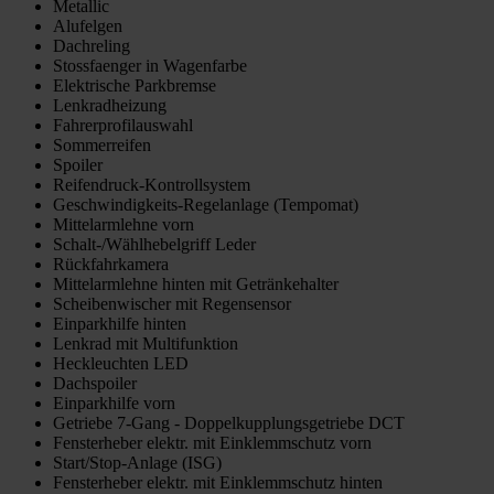
Metallic
Alufelgen
Dachreling
Stossfaenger in Wagenfarbe
Elektrische Parkbremse
Lenkradheizung
Fahrerprofilauswahl
Sommerreifen
Spoiler
Reifendruck-Kontrollsystem
Geschwindigkeits-Regelanlage (Tempomat)
Mittelarmlehne vorn
Schalt-/Wählhebelgriff Leder
Rückfahrkamera
Mittelarmlehne hinten mit Getränkehalter
Scheibenwischer mit Regensensor
Einparkhilfe hinten
Lenkrad mit Multifunktion
Heckleuchten LED
Dachspoiler
Einparkhilfe vorn
Getriebe 7-Gang - Doppelkupplungsgetriebe DCT
Fensterheber elektr. mit Einklemmschutz vorn
Start/Stop-Anlage (ISG)
Fensterheber elektr. mit Einklemmschutz hinten