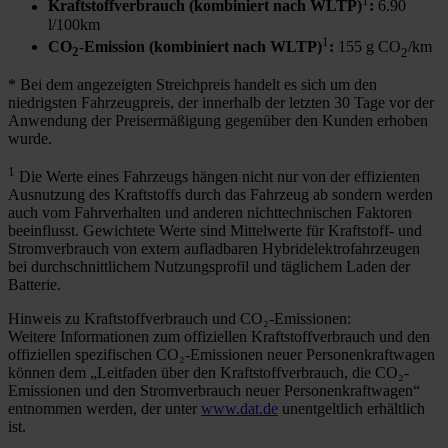
1
Kraftstoffverbrauch (kombiniert nach WLTP)
:
6.90
l/100km
1
CO
-Emission (kombiniert nach WLTP)
:
155 g CO
/km
2
2
* Bei dem angezeigten Streichpreis handelt es sich um den
niedrigsten Fahrzeugpreis, der innerhalb der letzten 30 Tage vor der
Anwendung der Preisermäßigung gegenüber den Kunden erhoben
wurde.
1
Die Werte eines Fahrzeugs hängen nicht nur von der effizienten
Ausnutzung des Kraftstoffs durch das Fahrzeug ab sondern werden
auch vom Fahrverhalten und anderen nichttechnischen Faktoren
beeinflusst. Gewichtete Werte sind Mittelwerte für Kraftstoff- und
Stromverbrauch von extern aufladbaren Hybridelektrofahrzeugen
bei durchschnittlichem Nutzungsprofil und täglichem Laden der
Batterie.
Hinweis zu Kraftstoffverbrauch und CO₂-Emissionen:
Weitere Informationen zum offiziellen Kraftstoffverbrauch und den
offiziellen spezifischen CO₂-Emissionen neuer Personenkraftwagen
können dem „Leitfaden über den Kraftstoffverbrauch, die CO₂-
Emissionen und den Stromverbrauch neuer Personenkraftwagen“
entnommen werden, der unter
www.dat.de
unentgeltlich erhältlich
ist.