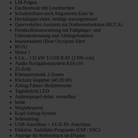
LM-Felgen
Dachkonsole mit Leseleuchten
Schadstoffarm nach Abgasnorm Euro 6e
Heckklappe elektr. betätigt sensorgesteuert
Querverkehrs-Assistent mit Notbremsfunktion (RCCA)
Frontkollisionswarnung mit Fußgänger- und
Fahrraderkennung und Abbiegefunktion
Insassenalarm (Rear Occopant Alert
ROA)
Motor 1
6 Ltr. - 132 kW T-GDI KAT (1598 ccm)
Audio-Navigationssystem KIA (10
25-Zoll)
Klimaautomatik 2-Zonen
Rücksitz klappbar (40:20:40)
Airbag Fahrer-/Beifahrerseite
Tagfahrlicht LED
Außenspiegel elektr. verstellbar
beide
Wegfahrsperre
Kopf-Airbag-System
Seitenairbag
USB-Anschluss + AUX-IN-Anschluss
Elektron. Stabilitäts-Programm (ESP / ESC)
Anzeige für Reifendruck im Display