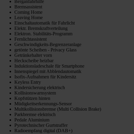
Berganfahrhilfe
Bremsassistent
Coming Home
Leaving Home
Einschaltautomatik für Fahrlicht
Elektr. Bremskraftverteilung
Elektron. Stabilitäts-Programm
Fernlichtassistent
Geschwindigkeits-Begrenzeranlage
getönte Scheiben - Privacy Glass
Getränkehalter vorn
Heckscheibe heizbar
Induktionsladeschale für Smartphone
Innenspiegel mit Abblendautomatik
Isofix-Aufnahmen für Kindersitz
Keyless Entry
Kindersicherung elektrisch
Kollisionswarnsystem
Kopfstützen hinten
Müdigkeitserkennungs-Sensor
Multikollisionsbremse (Multi Collision Brake)
Parkbremse elektrisch
Pedale Aluminium
Pyrotechnischer Gurtstraffer
Radioempfang digital (DAB+)