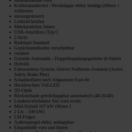
Mittelarmlehne vorn
Kofferraumdeckel / Heckklappe elektr. betätigt (öffnen +
schliessen
sensorgesteuert)
Lenkrad heizbar
Mittelarmlehne hinten
USB-Anschluss (Typ C
2-fach)
Radstand Standard
Gepäckraumboden verschiebbar
variabel
Getriebe Automatik - Doppelkupplungsgetriebe (6-Stufen
Hybrid)
Fahrassistenz-System: Aktiver Notbrems-Assistent (Active
Safety Brake Plus)
Schadstoffarm nach Abgasnorm Euro 6e
Heckleuchten Voll-LED
3D-Optik
Rücksitzbank geteilt/klappbar automatisch (40:20:40)
Lendenwirbelstütze Sitz vorn rechts
Mild-Hybrid 107 kW (Motor 1
2 Ltr. - 100 kW)
LM-Felgen
Außenspiegel elektr. anklappbar
Einparkhilfe vorn und hinten