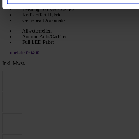
Erstzulassung
10/2022
Leistung
165 kW / 224 PS
Kraftstoffart
Hybrid
Getriebeart
Automatik
Allwetterreifen
Android Auto/CarPlay
Full-LED Paket
opel-de020400
Inkl. Mwst.