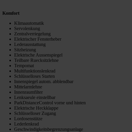
Komfort
Klimaautomatik
Servolenkung
Zentralverriegelung
Elektrischer Fensterheber
Lederausstattung
Sitzheizung
Elektrische Aussenspiegel
Teilbare Ruecksitzlehne
Tempomat
Multifunktionslenkrad
Schlüsselloses Starten
Innenspiegel autom. abblendbar
Mittelarmlehne
Innenraumfilter
Lenksaeule einstellbar
ParkDistanceControl vorne und hinten
Elektrische Heckklappe
Schlüsselloser Zugang
Lordosenstütze
Lederlenkrad
Geschwindigkeitsbegrenzungsanlage