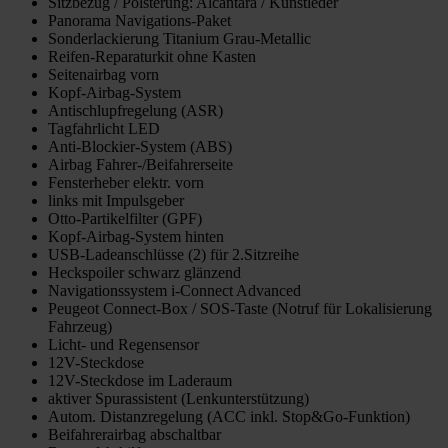
Sitzbezug / Polsterung: Alcantara / Kunstleder
Panorama Navigations-Paket
Sonderlackierung Titanium Grau-Metallic
Reifen-Reparaturkit ohne Kasten
Seitenairbag vorn
Kopf-Airbag-System
Antischlupfregelung (ASR)
Tagfahrlicht LED
Anti-Blockier-System (ABS)
Airbag Fahrer-/Beifahrerseite
Fensterheber elektr. vorn
links mit Impulsgeber
Otto-Partikelfilter (GPF)
Kopf-Airbag-System hinten
USB-Ladeanschlüsse (2) für 2.Sitzreihe
Heckspoiler schwarz glänzend
Navigationssystem i-Connect Advanced
Peugeot Connect-Box / SOS-Taste (Notruf für Lokalisierung
Fahrzeug)
Licht- und Regensensor
12V-Steckdose
12V-Steckdose im Laderaum
aktiver Spurassistent (Lenkunterstützung)
Autom. Distanzregelung (ACC inkl. Stop&Go-Funktion)
Beifahrerairbag abschaltbar