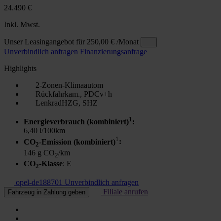
24.490 €
Inkl. Mwst.
Unser Leasingangebot für
250,00 €
/Monat
Unverbindlich anfragen
Finanzierungsanfrage
Highlights
2-Zonen-Klimaautom
Rückfahrkam., PDCv+h
LenkradHZG, SHZ
1
Energieverbrauch (kombiniert)
:
6,40 l/100km
1
CO
-Emission (kombiniert)
:
2
146 g CO
/km
2
CO
-Klasse
: E
2
opel-de188701
Unverbindlich anfragen
Filiale anrufen
Fahrzeug in Zahlung geben