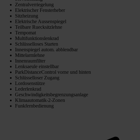
Zentralverriegelung
Elektrischer Fensterheber
Sitzheizung
Elektrische Aussenspiegel
Teilbare Ruecksitzlehne
Tempomat
Multifunktionslenkrad
Schlüsselloses Starten
Innenspiegel autom. abblendbar
Mittelarmlehne
Innenraumfilter
Lenksaeule einstellbar
ParkDistanceControl vorne und hinten
Schlüsselloser Zugang
Lordosenstütze
Lederlenkrad
Geschwindigkeitsbegrenzungsanlage
Klimaautomatik-2-Zonen
Funkfernbedienung