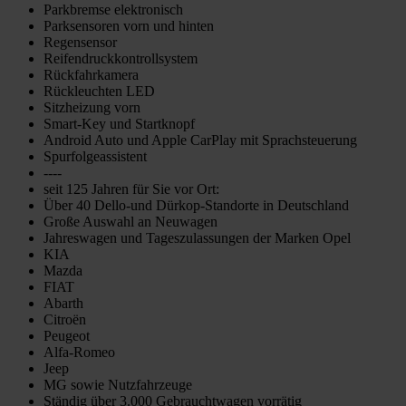
Parkbremse elektronisch
Parksensoren vorn und hinten
Regensensor
Reifendruckkontrollsystem
Rückfahrkamera
Rückleuchten LED
Sitzheizung vorn
Smart-Key und Startknopf
Android Auto und Apple CarPlay mit Sprachsteuerung
Spurfolgeassistent
----
seit 125 Jahren für Sie vor Ort:
Über 40 Dello-und Dürkop-Standorte in Deutschland
Große Auswahl an Neuwagen
Jahreswagen und Tageszulassungen der Marken Opel
KIA
Mazda
FIAT
Abarth
Citroën
Peugeot
Alfa-Romeo
Jeep
MG sowie Nutzfahrzeuge
Ständig über 3.000 Gebrauchtwagen vorrätig