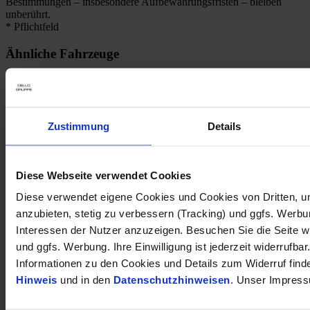
Bestimmungen – insbesondere Aufbewahrungsfristen – bleiben
unberührt.
* Pflichtfeld
Ähnliche Fahrzeuge
1
Kraftstoffverbrauch (kombiniert nach WLTP)
:
6.40
l/100km
Zustimmung
Details
1
CO
-Emission (kombiniert nach WLTP)
:
146 g CO
/km
2
2
Diese Webseite verwendet Cookies
Kia Cee'd 1.5T 48V DCT Ultimate Navi Leder Digitales Cockpit
LED Apple CarPlay Android Auto
Diese verwendet eigene Cookies und Cookies von Dritten, u
24.540 €
anzubieten, stetig zu verbessern (Tracking) und ggfs. Werb
Interessen der Nutzer anzuzeigen. Besuchen Sie die Seite w
Tageszulassung
und ggfs. Werbung. Ihre Einwilligung ist jederzeit widerrufbar
Kilometer Anzahl
2 km
Erstzulassung
03/2025
Informationen zu den Cookies und Details zum Widerruf find
Leistung
103 kW / 140 PS
Hinweis
und in den
Datenschutzhinweisen
. Unser Impress
Kraftstoffart
Benzin
Getriebeart
Automatik