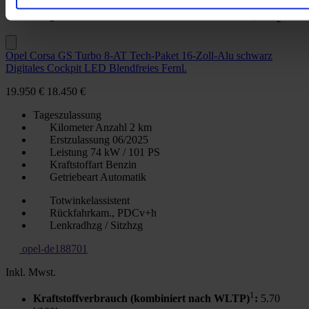
1
CO
-Emission (kombiniert nach WLTP)
:
128 g CO
/km
2
2
Opel Corsa GS Turbo 8-AT Tech-Paket 16-Zoll-Alu schwarz
Digitales Cockpit LED Blendfreies Fernl.
19.950 €
18.450 €
Tageszulassung
Kilometer Anzahl
2 km
Erstzulassung
06/2025
Leistung
74 kW / 101 PS
Kraftstoffart
Benzin
Getriebeart
Automatik
Totwinkelassistent
Rückfahrkam., PDCv+h
Lenkradhzg / Sitzhzg
opel-de188701
Inkl. Mwst.
1
Kraftstoffverbrauch (kombiniert nach WLTP)
:
5.70