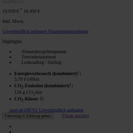
*
19.950 €
18.450 €
Inkl. Mwst.
Unverbindlich anfragen
Finanzierungsanfrage
Highlights
Abstandsregeltempomat
Totwinkelassistent
Lenkradhzg / Sitzhzg
1
Energieverbrauch (kombiniert)
:
5,70 l/100km
1
CO
-Emission (kombiniert)
:
2
128 g CO
/km
2
CO
-Klasse
: D
2
opel-de188701
Unverbindlich anfragen
Filiale anrufen
Fahrzeug in Zahlung geben