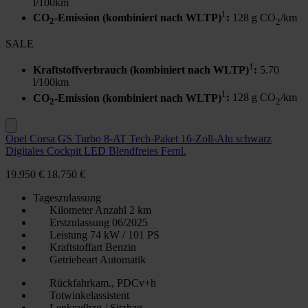
l/100km
1
CO
-Emission (kombiniert nach WLTP)
:
128 g CO
/km
2
2
SALE
1
Kraftstoffverbrauch (kombiniert nach WLTP)
:
5.70
l/100km
1
CO
-Emission (kombiniert nach WLTP)
:
128 g CO
/km
2
2
Opel Corsa GS Turbo 8-AT Tech-Paket 16-Zoll-Alu schwarz
Digitales Cockpit LED Blendfreies Fernl.
19.950 €
18.750 €
Tageszulassung
Kilometer Anzahl
2 km
Erstzulassung
06/2025
Leistung
74 kW / 101 PS
Kraftstoffart
Benzin
Getriebeart
Automatik
Rückfahrkam., PDCv+h
Totwinkelassistent
Lenkradhzg / Sitzhzg