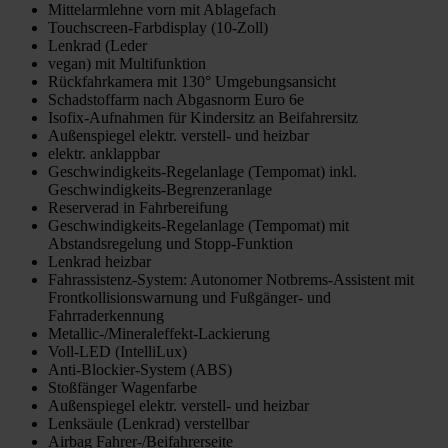
Mittelarmlehne vorn mit Ablagefach
Touchscreen-Farbdisplay (10-Zoll)
Lenkrad (Leder
vegan) mit Multifunktion
Rückfahrkamera mit 130° Umgebungsansicht
Schadstoffarm nach Abgasnorm Euro 6e
Isofix-Aufnahmen für Kindersitz an Beifahrersitz
Außenspiegel elektr. verstell- und heizbar
elektr. anklappbar
Geschwindigkeits-Regelanlage (Tempomat) inkl.
Geschwindigkeits-Begrenzeranlage
Reserverad in Fahrbereifung
Geschwindigkeits-Regelanlage (Tempomat) mit
Abstandsregelung und Stopp-Funktion
Lenkrad heizbar
Fahrassistenz-System: Autonomer Notbrems-Assistent mit
Frontkollisionswarnung und Fußgänger- und
Fahrraderkennung
Metallic-/Mineraleffekt-Lackierung
Voll-LED (IntelliLux)
Anti-Blockier-System (ABS)
Stoßfänger Wagenfarbe
Außenspiegel elektr. verstell- und heizbar
Lenksäule (Lenkrad) verstellbar
Airbag Fahrer-/Beifahrerseite