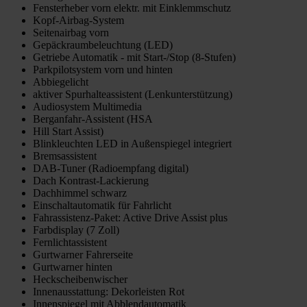
Fensterheber vorn elektr. mit Einklemmschutz
Kopf-Airbag-System
Seitenairbag vorn
Gepäckraumbeleuchtung (LED)
Getriebe Automatik - mit Start-/Stop (8-Stufen)
Parkpilotsystem vorn und hinten
Abbiegelicht
aktiver Spurhalteassistent (Lenkunterstützung)
Audiosystem Multimedia
Berganfahr-Assistent (HSA
Hill Start Assist)
Blinkleuchten LED in Außenspiegel integriert
Bremsassistent
DAB-Tuner (Radioempfang digital)
Dach Kontrast-Lackierung
Dachhimmel schwarz
Einschaltautomatik für Fahrlicht
Fahrassistenz-Paket: Active Drive Assist plus
Farbdisplay (7 Zoll)
Fernlichtassistent
Gurtwarner Fahrerseite
Gurtwarner hinten
Heckscheibenwischer
Innenausstattung: Dekorleisten Rot
Innenspiegel mit Abblendautomatik