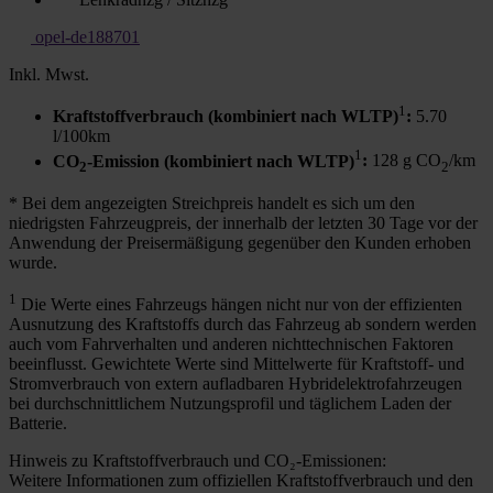
opel-de188701
Inkl. Mwst.
1
Kraftstoffverbrauch (kombiniert nach WLTP)
:
5.70
l/100km
1
CO
-Emission (kombiniert nach WLTP)
:
128 g CO
/km
2
2
* Bei dem angezeigten Streichpreis handelt es sich um den
niedrigsten Fahrzeugpreis, der innerhalb der letzten 30 Tage vor der
Anwendung der Preisermäßigung gegenüber den Kunden erhoben
wurde.
1
Die Werte eines Fahrzeugs hängen nicht nur von der effizienten
Ausnutzung des Kraftstoffs durch das Fahrzeug ab sondern werden
auch vom Fahrverhalten und anderen nichttechnischen Faktoren
beeinflusst. Gewichtete Werte sind Mittelwerte für Kraftstoff- und
Stromverbrauch von extern aufladbaren Hybridelektrofahrzeugen
bei durchschnittlichem Nutzungsprofil und täglichem Laden der
Batterie.
Hinweis zu Kraftstoffverbrauch und CO₂-Emissionen:
Weitere Informationen zum offiziellen Kraftstoffverbrauch und den