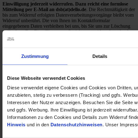
Einwilligung jederzeit widerrufen. Dazu reicht eine formlose
Mitteilung per E-Mail an dsb(at)dello.de
. Die Rechtmäßigkeit der
bis zum Widerruf erfolgten Datenverarbeitungsvorgänge bleibt vom
Widerruf unberührt. Die von Ihnen im Kontaktformular
eingegebenen Daten verbleiben bei uns, bis Sie uns zur Löschung
auffordern, Ihre Einwilligung zur Speicherung widerrufen oder der
Zweck für die Datenspeicherung entfällt (z. B. nach
abgeschlossener Bearbeitung Ihrer Anfrage). Zwingende gesetzliche
Bestimmungen – insbesondere Aufbewahrungsfristen – bleiben
unberührt.
Zustimmung
Details
* Pflichtfeld
Ähnliche Fahrzeuge
Diese Webseite verwendet Cookies
SALE
Diese verwendet eigene Cookies und Cookies von Dritten, u
1
anzubieten, stetig zu verbessern (Tracking) und ggfs. Werb
Kraftstoffverbrauch (kombiniert nach WLTP)
:
5.50
l/100km
Interessen der Nutzer anzuzeigen. Besuchen Sie die Seite w
1
CO
-Emission (kombiniert nach WLTP)
:
124 g CO
/km
2
2
und ggfs. Werbung. Ihre Einwilligung ist jederzeit widerrufbar
Informationen zu den Cookies und Details zum Widerruf find
Hinweis
und in den
Datenschutzhinweisen
. Unser Impress
Opel Corsa 74kw Komfort-Paket LED LenkradHZG SitzHZG
Apple CarPlay Android Auto Spurhalteass.