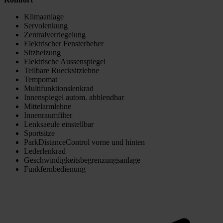
Klimaanlage
Servolenkung
Zentralverriegelung
Elektrischer Fensterheber
Sitzheizung
Elektrische Aussenspiegel
Teilbare Ruecksitzlehne
Tempomat
Multifunktionslenkrad
Innenspiegel autom. abblendbar
Mittelarmlehne
Innenraumfilter
Lenksaeule einstellbar
Sportsitze
ParkDistanceControl vorne und hinten
Lederlenkrad
Geschwindigkeitsbegrenzungsanlage
Funkfernbedienung