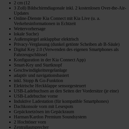
2 cm (12
3 Zoll) Bildschirmdiagonale inkl. 2 kostenlosen Over-the-Air-
Updates
Online-Dienste Kia Connect mit Kia Live (u. a.
Verkehrsinformationen in Echtzeit
Wettervorhersage
lokale Suche)
Außenspiegel anklappbar elektrisch
Privacy-Verglasung (dunkel getönte Scheiben ab B-Säule)
Digital Key 2.0 (Verwenden des eigenen Smartphones als
Fahrzeugschlüssel
Konfiguration in der Kia Connect App)
Smart-Key und Startknopf
Geschwindigkeitsregelanlage
adaptiv und navigationsbasiert
inkl. Stopp & Go-Funktion
Elektrische Heckklappe sensorgesteuert
USB-Ladebuchsen an den Seiten der Vordersitze (je eine)
USB-Ladebuchse vorne
Induktive Ladestation (für kompatible Smartphones)
Dachkonsole vorn mit Lesespots
Gepäcknetzösen im Gepäckraum
Harman/Kardon Premium Soundsystem
2 Hochtöner vorn
Zentrallautsprecher