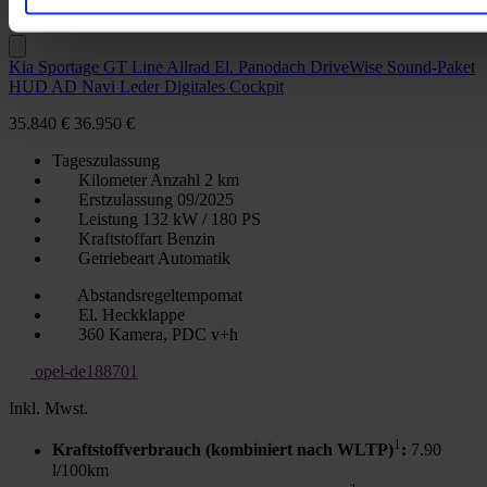
CO
-Emission (kombiniert nach WLTP)
:
180 g CO
/km
2
2
Kia Sportage GT Line Allrad El. Panodach DriveWise Sound-Paket
HUD AD Navi Leder Digitales Cockpit
35.840 €
36.950 €
Tageszulassung
Kilometer Anzahl
2 km
Erstzulassung
09/2025
Leistung
132 kW / 180 PS
Kraftstoffart
Benzin
Getriebeart
Automatik
Abstandsregeltempomat
El. Heckklappe
360 Kamera, PDC v+h
opel-de188701
Inkl. Mwst.
1
Kraftstoffverbrauch (kombiniert nach WLTP)
:
7.90
l/100km