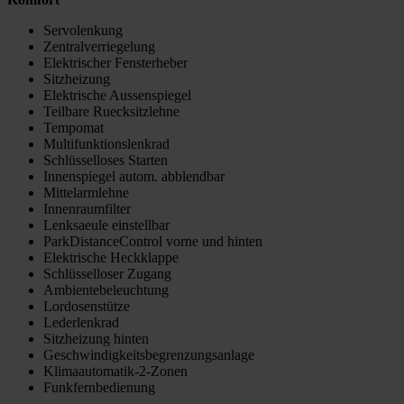
Servolenkung
Zentralverriegelung
Elektrischer Fensterheber
Sitzheizung
Elektrische Aussenspiegel
Teilbare Ruecksitzlehne
Tempomat
Multifunktionslenkrad
Schlüsselloses Starten
Innenspiegel autom. abblendbar
Mittelarmlehne
Innenraumfilter
Lenksaeule einstellbar
ParkDistanceControl vorne und hinten
Elektrische Heckklappe
Schlüsselloser Zugang
Ambientebeleuchtung
Lordosenstütze
Lederlenkrad
Sitzheizung hinten
Geschwindigkeitsbegrenzungsanlage
Klimaautomatik-2-Zonen
Funkfernbedienung