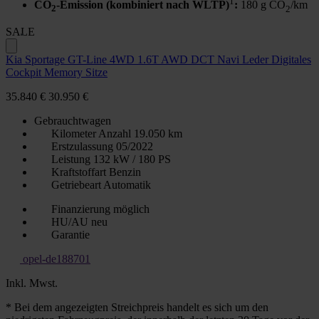
1
CO
-Emission (kombiniert nach WLTP)
:
180 g CO
/km
2
2
SALE
Kia Sportage GT-Line 4WD 1.6T AWD DCT Navi Leder Digitales
Cockpit Memory Sitze
35.840 €
30.950 €
Gebrauchtwagen
Kilometer Anzahl
19.050 km
Erstzulassung
05/2022
Leistung
132 kW / 180 PS
Kraftstoffart
Benzin
Getriebeart
Automatik
Finanzierung möglich
HU/AU neu
Garantie
opel-de188701
Inkl. Mwst.
* Bei dem angezeigten Streichpreis handelt es sich um den