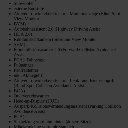
Subwoofer
externe Endstufe
Aktiver Totwinkelassistent mit Monitoranzeige (Blind Spot
View Monitor
BVM)
Autobahnassistent 2.0 (Highway Driving Assist
HDA 2.0)
Rundumsichtkamera (Surround View Monitor
SVM)
Frontkollisionswarner 2.0 (Forward Collision Avoidance
Assist
FCA): Fahrzeuge
Fußgänger
Fahrradfahrer
inkl. Abbiegef.)
Aktiver Totwinkelassistent mit Lenk- und Bremseingriff
(Blind Spot Collision Avoidance Assist
BCA)
Querverkehrwarner
Head-up-Display (HUD)
Auspark-Kollisionsvermeidungsassistent (Parking Collision-
Avoidance Assist
PCA)
Sitzheizung vorn und hinten (äußere Sitze)
Mittelarmlehne vorn mit Staufach