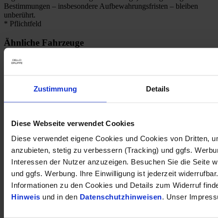
Bestimmungen – insbesondere Aufbewahrungsfristen – bleiben
unberührt.
* Pflichtfeld
Ähnliche Fahrzeuge
SALE
1
Kraftstoffverbrauch (kombiniert nach WLTP)
:
Zustimmung
Details
7,10 l/100km
1
Kombinierter Stromverbrauch (nach WLTP)
:
0,00
l/100km
1
CO
-Emission (kombiniert nach WLTP)
:
2
Diese Webseite verwendet Cookies
161 g CO
/km
2
Diese verwendet eigene Cookies und Cookies von Dritten, u
anzubieten, stetig zu verbessern (Tracking) und ggfs. Werb
Kia Sportage 1.6T Hybrid GT LINE Navi Leder digitales Cockpit
Interessen der Nutzer anzuzeigen. Besuchen Sie die Seite w
Memory Sitze Soundsystem HarmanKardon
und ggfs. Werbung. Ihre Einwilligung ist jederzeit widerrufbar
35.840 €
34.950 €
Informationen zu den Cookies und Details zum Widerruf find
Hinweis
und in den
Datenschutzhinweisen
. Unser Impress
Tageszulassung
Kilometer Anzahl
2 km