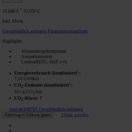
*
35.840 €
33.950 €
Inkl. Mwst.
Unverbindlich anfragen
Finanzierungsanfrage
Highlights
Abstandsregeltempomat
Ausparkassistent
LenkradHZG, SHZ v+h
1
Energieverbrauch (kombiniert)
:
7,10 l/100km
1
CO
-Emission (kombiniert)
:
2
161 g CO
/km
2
CO
-Klasse
: F
2
opel-de188701
Unverbindlich anfragen
Filiale anrufen
Fahrzeug in Zahlung geben