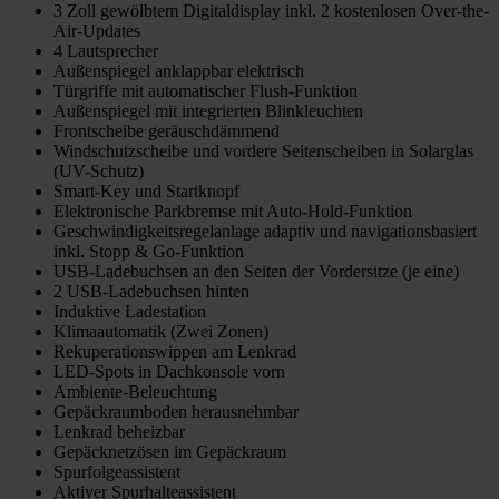
3 Zoll gewölbtem Digitaldisplay inkl. 2 kostenlosen Over-the-
Air-Updates
4 Lautsprecher
Außenspiegel anklappbar elektrisch
Türgriffe mit automatischer Flush-Funktion
Außenspiegel mit integrierten Blinkleuchten
Frontscheibe geräuschdämmend
Windschutzscheibe und vordere Seitenscheiben in Solarglas
(UV-Schutz)
Smart-Key und Startknopf
Elektronische Parkbremse mit Auto-Hold-Funktion
Geschwindigkeitsregelanlage adaptiv und navigationsbasiert
inkl. Stopp & Go-Funktion
USB-Ladebuchsen an den Seiten der Vordersitze (je eine)
2 USB-Ladebuchsen hinten
Induktive Ladestation
Klimaautomatik (Zwei Zonen)
Rekuperationswippen am Lenkrad
LED-Spots in Dachkonsole vorn
Ambiente-Beleuchtung
Gepäckraumboden herausnehmbar
Lenkrad beheizbar
Gepäcknetzösen im Gepäckraum
Spurfolgeassistent
Aktiver Spurhalteassistent