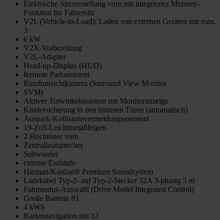
Elektrische Sitzverstellung vorn mit integrierter Memory-
Funktion für Fahrersitz
V2L (Vehicle-to-Load): Laden von externen Geräten mit max.
3
6 kW
V2X-Vorbereitung
V2L-Adapter
Head-up-Display (HUD)
Remote Parkassistent
Rundumsichtkamera (Surround View Monitor
SVM)
Aktiver Totwinkelassistent mit Monitoranzeige
Kindersicherung in den hinteren Türen (automatisch)
Auspark-Kollisionsvermeidungsassistent
19-Zoll-Leichtmetallfelgen
2 Hochtöner vorn
Zentrallautsprecher
Subwoofer
externe Endstufe
Harman/Kardon® Premium Soundsystem
Ladekabel Typ-2- auf Typ-2-Stecker 32A 3-phasig 5 m
Fahrmodus-Auswahl (Drive Model Integrated Control)
Große Batterie 81
4 kWh
Kartennavigation mit 12