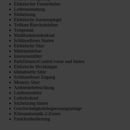
Elektrischer Fensterheber
Lederausstattung
Sitzheizung
Elektrische Aussenspiegel
Teilbare Ruecksitzlehne
Tempomat
Multifunktionslenkrad
Schlüsselloses Starten
Elektrische Sitze
Mittelarmlehne
Innenraumfilter
ParkDistanceControl vorne und hinten
Elektrische Heckklappe
klimatisierte Sitze
Schlüsselloser Zugang
Memory Sitze
Ambientebeleuchtung
Lordosenstütze
Lederlenkrad
Sitzheizung hinten
Geschwindigkeitsbegrenzungsanlage
Klimaautomatik-2-Zonen
Funkfernbedienung