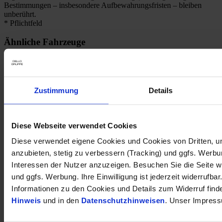
Bestimmungen – insbesondere Aufbewahrungsfristen – bleiben
unberührt.
* Pflichtfeld
Ähnliche Fahrzeuge
1
Stromverbrauch (kombiniert nach WLTP)
:
Zustimmung
Details
Kia EV4 Fastback 81 GT-Line HUD Navi Digitales Cockpit
Memory Sitze Soundsystem HarmanKardon
Diese Webseite verwendet Cookies
45.990 €
Diese verwendet eigene Cookies und Cookies von Dritten, u
Vorführwagen
anzubieten, stetig zu verbessern (Tracking) und ggfs. Werb
Kilometer Anzahl
818 km
Interessen der Nutzer anzuzeigen. Besuchen Sie die Seite w
Erstzulassung
11/2025
und ggfs. Werbung. Ihre Einwilligung ist jederzeit widerrufbar
Leistung
150 kW / 204 PS
Kraftstoffart
Elektro
Informationen zu den Cookies und Details zum Widerruf find
Getriebeart
Automatik
Hinweis
und in den
Datenschutzhinweisen
. Unser Impress
Parklenkassistent
Abstandsregeltempomat