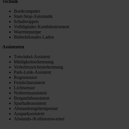
Technik
Bordcomputer
Start-Stop-Automatik
Schaltwippen
Volldigitales Kombiinstrument
Waermepumpe
Bidirektionales Laden
Assistenten
Totwinkel-Assistent
Müdigkeitserkennung
Verkehrszeichenerkennung
Park-Lenk-Assistent
Regensensor
Fernlichtassistent
Lichtsensor
Notbremsassistent
Berganfahrassistent
Spurhalteassistent
Abstandsregeltempomat
Ausparkassistent
Abstands-/Kollisionswarner