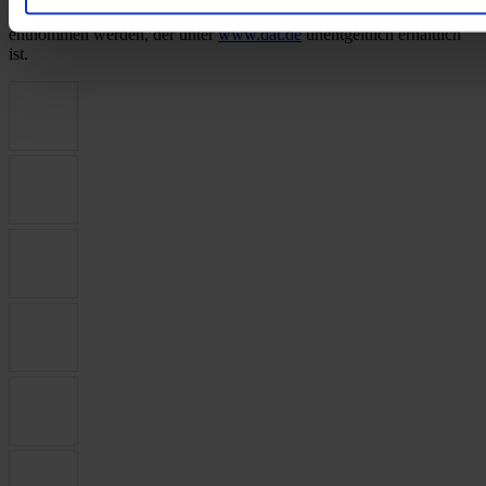
Emissionen und den Stromverbrauch neuer Personenkraftwagen“
entnommen werden, der unter
www.dat.de
unentgeltlich erhältlich
ist.