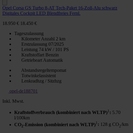
Opel Corsa GS Turbo 8-AT Tech-Paket 16-Zoll-Alu schwarz
Digitales Cockpit LED Blendfreies Fernl.
18.950 €
18.450 €
Tageszulassung
Kilometer Anzahl
2 km
Erstzulassung
07/2025
Leistung
74 kW / 101 PS
Kraftstoffart
Benzin
Getriebeart
Automatik
Abstandsregeltempomat
Totwinkelassistent
Lenkradhzg / Sitzhzg
opel-de188701
Inkl. Mwst.
1
Kraftstoffverbrauch (kombiniert nach WLTP)
:
5.70
l/100km
1
CO
-Emission (kombiniert nach WLTP)
:
128 g CO
/km
2
2