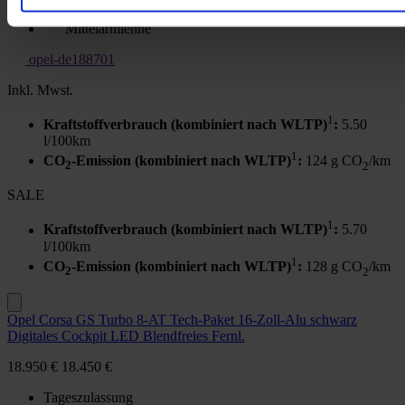
Musikstreaming
Mittelarmlehne
opel-de188701
Inkl. Mwst.
1
Kraftstoffverbrauch (kombiniert nach WLTP)
:
5.50
l/100km
1
CO
-Emission (kombiniert nach WLTP)
:
124 g CO
/km
2
2
SALE
1
Kraftstoffverbrauch (kombiniert nach WLTP)
:
5.70
l/100km
1
CO
-Emission (kombiniert nach WLTP)
:
128 g CO
/km
2
2
Opel Corsa GS Turbo 8-AT Tech-Paket 16-Zoll-Alu schwarz
Digitales Cockpit LED Blendfreies Fernl.
18.950 €
18.450 €
Tageszulassung