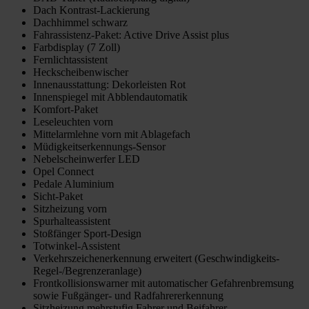
Dach Kontrast-Lackierung
Dachhimmel schwarz
Fahrassistenz-Paket: Active Drive Assist plus
Farbdisplay (7 Zoll)
Fernlichtassistent
Heckscheibenwischer
Innenausstattung: Dekorleisten Rot
Innenspiegel mit Abblendautomatik
Komfort-Paket
Leseleuchten vorn
Mittelarmlehne vorn mit Ablagefach
Müdigkeitserkennungs-Sensor
Nebelscheinwerfer LED
Opel Connect
Pedale Aluminium
Sicht-Paket
Sitzheizung vorn
Spurhalteassistent
Stoßfänger Sport-Design
Totwinkel-Assistent
Verkehrszeichenerkennung erweitert (Geschwindigkeits-
Regel-/Begrenzeranlage)
Frontkollisionswarner mit automatischer Gefahrenbremsung
sowie Fußgänger- und Radfahrererkennung
Sitzheizung mehrstufig Fahrer und Beifahrer