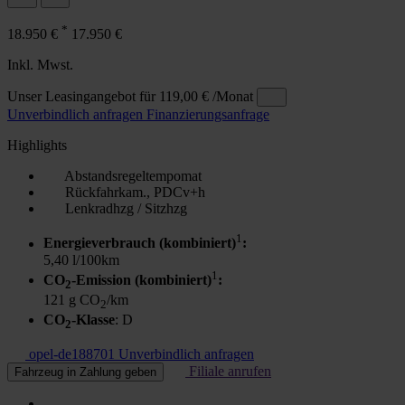
*
18.950 €
17.950 €
Inkl. Mwst.
Unser Leasingangebot für
119,00 €
/Monat
Unverbindlich anfragen
Finanzierungsanfrage
Highlights
Abstandsregeltempomat
Rückfahrkam., PDCv+h
Lenkradhzg / Sitzhzg
1
Energieverbrauch (kombiniert)
:
5,40 l/100km
1
CO
-Emission (kombiniert)
:
2
121 g CO
/km
2
CO
-Klasse
: D
2
opel-de188701
Unverbindlich anfragen
Filiale anrufen
Fahrzeug in Zahlung geben