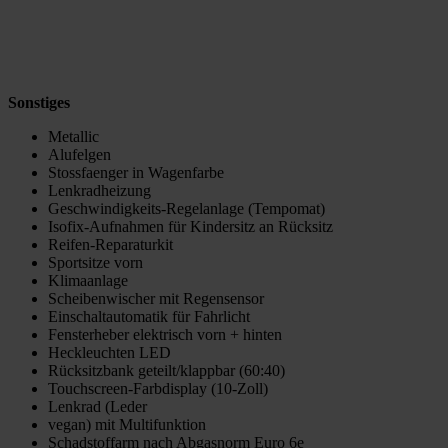
Sonstiges
Metallic
Alufelgen
Stossfaenger in Wagenfarbe
Lenkradheizung
Geschwindigkeits-Regelanlage (Tempomat)
Isofix-Aufnahmen für Kindersitz an Rücksitz
Reifen-Reparaturkit
Sportsitze vorn
Klimaanlage
Scheibenwischer mit Regensensor
Einschaltautomatik für Fahrlicht
Fensterheber elektrisch vorn + hinten
Heckleuchten LED
Rücksitzbank geteilt/klappbar (60:40)
Touchscreen-Farbdisplay (10-Zoll)
Lenkrad (Leder
vegan) mit Multifunktion
Schadstoffarm nach Abgasnorm Euro 6e