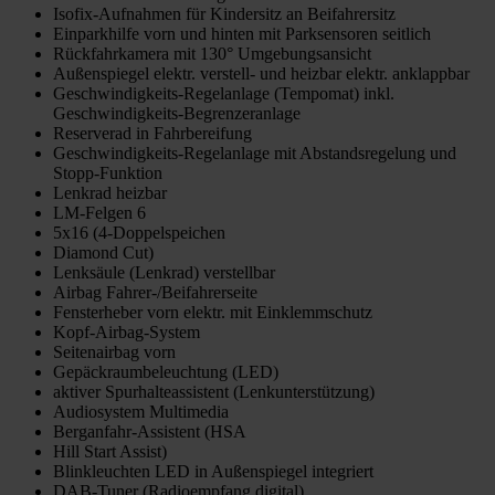
Isofix-Aufnahmen für Kindersitz an Beifahrersitz
Einparkhilfe vorn und hinten mit Parksensoren seitlich
Rückfahrkamera mit 130° Umgebungsansicht
Außenspiegel elektr. verstell- und heizbar elektr. anklappbar
Geschwindigkeits-Regelanlage (Tempomat) inkl.
Geschwindigkeits-Begrenzeranlage
Reserverad in Fahrbereifung
Geschwindigkeits-Regelanlage mit Abstandsregelung und
Stopp-Funktion
Lenkrad heizbar
LM-Felgen 6
5x16 (4-Doppelspeichen
Diamond Cut)
Lenksäule (Lenkrad) verstellbar
Airbag Fahrer-/Beifahrerseite
Fensterheber vorn elektr. mit Einklemmschutz
Kopf-Airbag-System
Seitenairbag vorn
Gepäckraumbeleuchtung (LED)
aktiver Spurhalteassistent (Lenkunterstützung)
Audiosystem Multimedia
Berganfahr-Assistent (HSA
Hill Start Assist)
Blinkleuchten LED in Außenspiegel integriert
DAB-Tuner (Radioempfang digital)