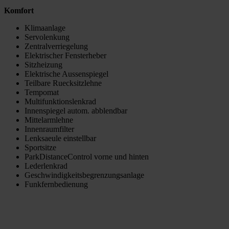
Komfort
Klimaanlage
Servolenkung
Zentralverriegelung
Elektrischer Fensterheber
Sitzheizung
Elektrische Aussenspiegel
Teilbare Ruecksitzlehne
Tempomat
Multifunktionslenkrad
Innenspiegel autom. abblendbar
Mittelarmlehne
Innenraumfilter
Lenksaeule einstellbar
Sportsitze
ParkDistanceControl vorne und hinten
Lederlenkrad
Geschwindigkeitsbegrenzungsanlage
Funkfernbedienung