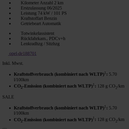
Kilometer Anzahl
2 km
Erstzulassung
06/2025
Leistung
74 kW / 101 PS
Kraftstoffart
Benzin
Getriebeart
Automatik
Totwinkelassistent
Rückfahrkam., PDCv+h
Lenkradhzg / Sitzhzg
opel-de188701
Inkl. Mwst.
1
Kraftstoffverbrauch (kombiniert nach WLTP)
:
5.70
l/100km
1
CO
-Emission (kombiniert nach WLTP)
:
128 g CO
/km
2
2
SALE
1
Kraftstoffverbrauch (kombiniert nach WLTP)
:
5.70
l/100km
1
CO
-Emission (kombiniert nach WLTP)
:
128 g CO
/km
2
2