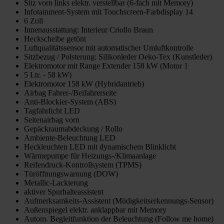
Sitz vorn links elektr. verstellbar (6-fach mit Memory)
Infotainment-System mit Touchscreen-Farbdisplay 14
6 Zoll
Innenausstattung: Interieur Criollo Braun
Heckscheibe getönt
Luftqualitätssensor mit automatischer Umluftkontrolle
Sitzbezug / Polsterung: Silikonleder Oeko-Tex (Kunstleder)
Elektromotor mit Range Extender 158 kW (Motor 1
5 Ltr. - 58 kW)
Elektromotor 158 kW (Hybridantrieb)
Airbag Fahrer-/Beifahrerseite
Anti-Blockier-System (ABS)
Tagfahrlicht LED
Seitenairbag vorn
Gepäckraumabdeckung / Rollo
Ambiente-Beleuchtung LED
Heckleuchten LED mit dynamischem Blinklicht
Wärmepumpe für Heizungs-/Klimaanlage
Reifendruck-Kontrollsystem (TPMS)
Türöffnungswarnung (DOW)
Metallic-Lackierung
aktiver Spurhalteassistent
Aufmerksamkeits-Assistent (Müdigkeitserkennungs-Sensor)
Außenspiegel elektr. anklappbar mit Memory
Autom. Begleitfunktion der Beleuchtung (Follow me home)