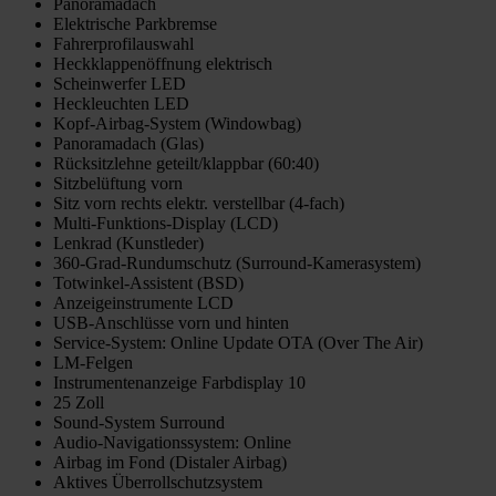
Panoramadach
Elektrische Parkbremse
Fahrerprofilauswahl
Heckklappenöffnung elektrisch
Scheinwerfer LED
Heckleuchten LED
Kopf-Airbag-System (Windowbag)
Panoramadach (Glas)
Rücksitzlehne geteilt/klappbar (60:40)
Sitzbelüftung vorn
Sitz vorn rechts elektr. verstellbar (4-fach)
Multi-Funktions-Display (LCD)
Lenkrad (Kunstleder)
360-Grad-Rundumschutz (Surround-Kamerasystem)
Totwinkel-Assistent (BSD)
Anzeigeinstrumente LCD
USB-Anschlüsse vorn und hinten
Service-System: Online Update OTA (Over The Air)
LM-Felgen
Instrumentenanzeige Farbdisplay 10
25 Zoll
Sound-System Surround
Audio-Navigationssystem: Online
Airbag im Fond (Distaler Airbag)
Aktives Überrollschutzsystem