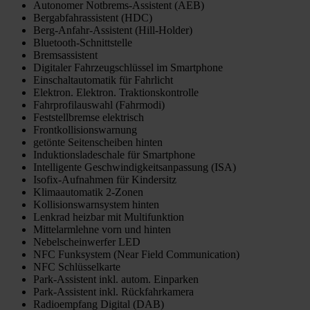
Autonomer Notbrems-Assistent (AEB)
Bergabfahrassistent (HDC)
Berg-Anfahr-Assistent (Hill-Holder)
Bluetooth-Schnittstelle
Bremsassistent
Digitaler Fahrzeugschlüssel im Smartphone
Einschaltautomatik für Fahrlicht
Elektron. Elektron. Traktionskontrolle
Fahrprofilauswahl (Fahrmodi)
Feststellbremse elektrisch
Frontkollisionswarnung
getönte Seitenscheiben hinten
Induktionsladeschale für Smartphone
Intelligente Geschwindigkeitsanpassung (ISA)
Isofix-Aufnahmen für Kindersitz
Klimaautomatik 2-Zonen
Kollisionswarnsystem hinten
Lenkrad heizbar mit Multifunktion
Mittelarmlehne vorn und hinten
Nebelscheinwerfer LED
NFC Funksystem (Near Field Communication)
NFC Schlüsselkarte
Park-Assistent inkl. autom. Einparken
Park-Assistent inkl. Rückfahrkamera
Radioempfang Digital (DAB)