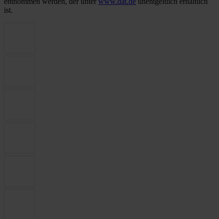
entnommen werden, der unter
www.dat.de
unentgeltlich erhältlich
ist.