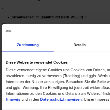
1
Stromverbrauch (kombiniert nach WLTP)
:
Leapmotor C10 DESIGN 69,9kWh Leder Panorama Navi Digitales
Cockpit Soundsystem 360 Kamera
41.498 €
Zustimmung
Details
Neuwagen
Kilometer Anzahl
5 km
Erstzulassung
Diese Webseite verwendet Cookies
Leistung
160 kW / 218 PS
Kraftstoffart
Elektro
Diese verwendet eigene Cookies und Cookies von Dritten, u
Getriebeart
Automatik
anzubieten, stetig zu verbessern (Tracking) und ggfs. Werb
Interessen der Nutzer anzuzeigen. Besuchen Sie die Seite w
Finanzierung möglich
HU/AU neu
und ggfs. Werbung. Ihre Einwilligung ist jederzeit widerrufbar
Garantie
Informationen zu den Cookies und Details zum Widerruf find
Hinweis
und in den
Datenschutzhinweisen
. Unser Impress
opel-de188702
Inkl. Mwst.