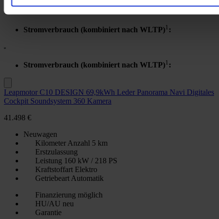
Inkl. Mwst.
1
Stromverbrauch (kombiniert nach WLTP)
:
1
Stromverbrauch (kombiniert nach WLTP)
:
Leapmotor C10 DESIGN 69,9kWh Leder Panorama Navi Digitales
Cockpit Soundsystem 360 Kamera
41.498 €
Neuwagen
Kilometer Anzahl
5 km
Erstzulassung
Leistung
160 kW / 218 PS
Kraftstoffart
Elektro
Getriebeart
Automatik
Finanzierung möglich
HU/AU neu
Garantie