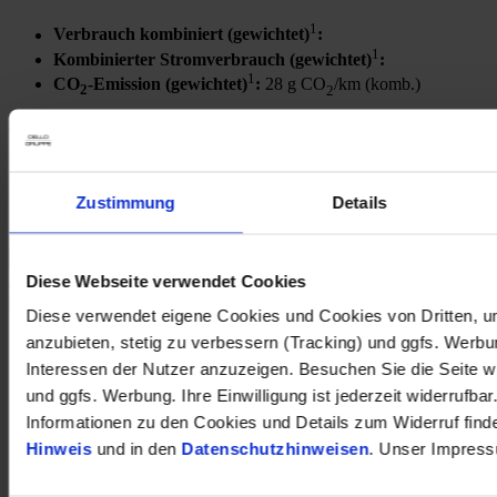
1
Verbrauch kombiniert (gewichtet)
:
1
Kombinierter Stromverbrauch (gewichtet)
:
1
CO
-Emission (gewichtet)
:
28 g CO
/km (komb.)
2
2
1
Kraftstoffverbrauch (kombiniert nach WLTP)
:
6.90
l/100km
Zustimmung
Details
1
CO
-Emission (kombiniert nach WLTP)
:
157 g CO
/km
2
2
Kia Sportage Vision 1.6T 2WD DCT Navi LED ACC Apple
Diese Webseite verwendet Cookies
CarPlay Rückfahrkamera
Diese verwendet eigene Cookies und Cookies von Dritten, u
37.490 €
anzubieten, stetig zu verbessern (Tracking) und ggfs. Werb
Interessen der Nutzer anzuzeigen. Besuchen Sie die Seite w
Neuwagen
Kilometer Anzahl
0 km
und ggfs. Werbung. Ihre Einwilligung ist jederzeit widerrufbar
Erstzulassung
Informationen zu den Cookies und Details zum Widerruf find
Leistung
110 kW / 150 PS
Hinweis
und in den
Datenschutzhinweisen
. Unser Impress
Kraftstoffart
Benzin
Getriebeart
Automatik