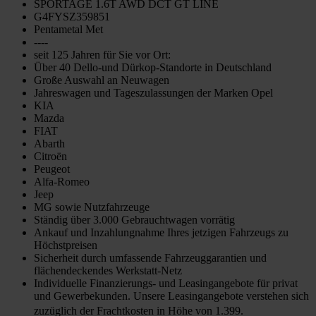
SPORTAGE 1.6T AWD DCT GT LINE
G4FYSZ359851
Pentametal Met
----
seit 125 Jahren für Sie vor Ort:
Über 40 Dello-und Dürkop-Standorte in Deutschland
Große Auswahl an Neuwagen
Jahreswagen und Tageszulassungen der Marken Opel
KIA
Mazda
FIAT
Abarth
Citroën
Peugeot
Alfa-Romeo
Jeep
MG sowie Nutzfahrzeuge
Ständig über 3.000 Gebrauchtwagen vorrätig
Ankauf und Inzahlungnahme Ihres jetzigen Fahrzeugs zu
Höchstpreisen
Sicherheit durch umfassende Fahrzeuggarantien und
flächendeckendes Werkstatt-Netz
Individuelle Finanzierungs- und Leasingangebote für privat
und Gewerbekunden. Unsere Leasingangebote verstehen sich
zuzüglich der Frachtkosten in Höhe von 1.399.