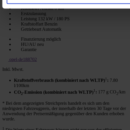
Neuwagen
Kilometer Anzahl
0 km
Erstzulassung
Leistung
132 kW / 180 PS
Kraftstoffart
Benzin
Getriebeart
Automatik
Finanzierung möglich
HU/AU neu
Garantie
opel-de188702
Inkl. Mwst.
1
Kraftstoffverbrauch (kombiniert nach WLTP)
:
7.80
l/100km
1
CO
-Emission (kombiniert nach WLTP)
:
177 g CO
/km
2
2
* Bei dem angezeigten Streichpreis handelt es sich um den
niedrigsten Fahrzeugpreis, der innerhalb der letzten 30 Tage vor der
Anwendung der Preisermäßigung gegenüber den Kunden erhoben
wurde.
1
Die Werte eines Fahrzeugs hängen nicht nur von der effizienten