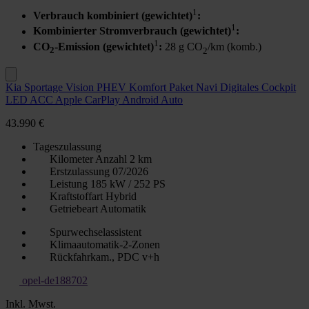
1
Verbrauch kombiniert (gewichtet)
:
1
Kombinierter Stromverbrauch (gewichtet)
:
1
CO
-Emission (gewichtet)
:
28 g CO
/km (komb.)
2
2
Kia Sportage Vision PHEV Komfort Paket Navi Digitales Cockpit
LED ACC Apple CarPlay Android Auto
43.990 €
Tageszulassung
Kilometer Anzahl
2 km
Erstzulassung
07/2026
Leistung
185 kW / 252 PS
Kraftstoffart
Hybrid
Getriebeart
Automatik
Spurwechselassistent
Klimaautomatik-2-Zonen
Rückfahrkam., PDC v+h
opel-de188702
Inkl. Mwst.