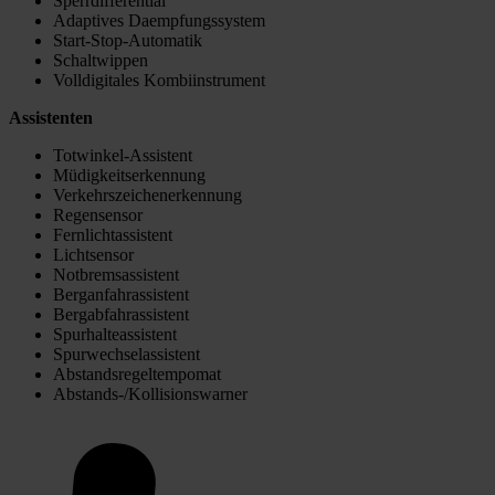
Sperrdifferential
Adaptives Daempfungssystem
Start-Stop-Automatik
Schaltwippen
Volldigitales Kombiinstrument
Assistenten
Totwinkel-Assistent
Müdigkeitserkennung
Verkehrszeichenerkennung
Regensensor
Fernlichtassistent
Lichtsensor
Notbremsassistent
Berganfahrassistent
Bergabfahrassistent
Spurhalteassistent
Spurwechselassistent
Abstandsregeltempomat
Abstands-/Kollisionswarner