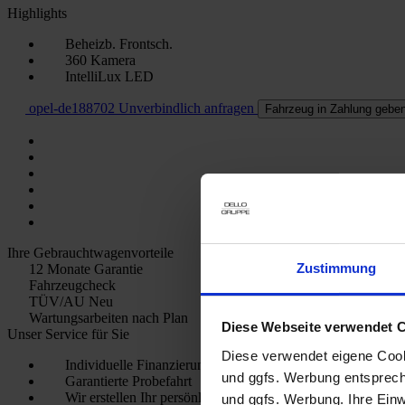
Highlights
Beheizb. Frontsch.
360 Kamera
IntelliLux LED
opel-de188702
Unverbindlich anfragen
Fahrzeug in Zahlung gebe
Ihre Gebrauchtwagenvorteile
Zustimmung
12 Monate Garantie
Fahrzeugcheck
TÜV/AU Neu
Wartungsarbeiten nach Plan
Diese Webseite verwendet 
Unser Service für Sie
Diese verwendet eigene Cooki
Individuelle Finanzierungs- und Leasingangebote
und ggfs. Werbung entsprech
Garantierte Probefahrt
Wir erstellen Ihr persönliches Kfz-Versicherungs-Angebot
und ggfs. Werbung. Ihre Einwi