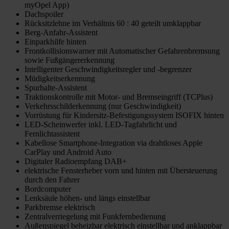
myOpel App)
Dachspoiler
Rücksitzlehne im Verhältnis 60 : 40 geteilt umklappbar
Berg-Anfahr-Assistent
Einparkhilfe hinten
Frontkollisionswarner mit Automatischer Gefahrenbremsung
sowie Fußgängererkennung
Intelligenter Geschwindigkeitsregler und -begrenzer
Müdigkeitserkennung
Spurhalte-Assistent
Traktionskontrolle mit Motor- und Bremseingriff (TCPlus)
Verkehrsschilderkennung (nur Geschwindigkeit)
Vorrüstung für Kindersitz-Befestigungssystem ISOFIX hinten
LED-Scheinwerfer inkl. LED-Tagfahrlicht und
Fernlichtassistent
Kabellose Smartphone-Integration via drahtloses Apple
CarPlay und Android Auto
Digitaler Radioempfang DAB+
elektrische Fensterheber vorn und hinten mit Übersteuerung
durch den Fahrer
Bordcomputer
Lenksäule höhen- und längs einstellbar
Parkbremse elektrisch
Zentralverriegelung mit Funkfernbedienung
Außenspiegel beheizbar elektrisch einstellbar und anklappbar