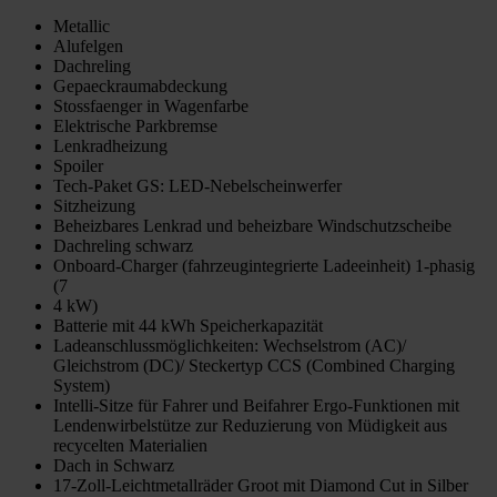
Metallic
Alufelgen
Dachreling
Gepaeckraumabdeckung
Stossfaenger in Wagenfarbe
Elektrische Parkbremse
Lenkradheizung
Spoiler
Tech-Paket GS: LED-Nebelscheinwerfer
Sitzheizung
Beheizbares Lenkrad und beheizbare Windschutzscheibe
Dachreling schwarz
Onboard-Charger (fahrzeugintegrierte Ladeeinheit) 1-phasig
(7
4 kW)
Batterie mit 44 kWh Speicherkapazität
Ladeanschlussmöglichkeiten: Wechselstrom (AC)/
Gleichstrom (DC)/ Steckertyp CCS (Combined Charging
System)
Intelli-Sitze für Fahrer und Beifahrer Ergo-Funktionen mit
Lendenwirbelstütze zur Reduzierung von Müdigkeit aus
recycelten Materialien
Dach in Schwarz
17-Zoll-Leichtmetallräder Groot mit Diamond Cut in Silber