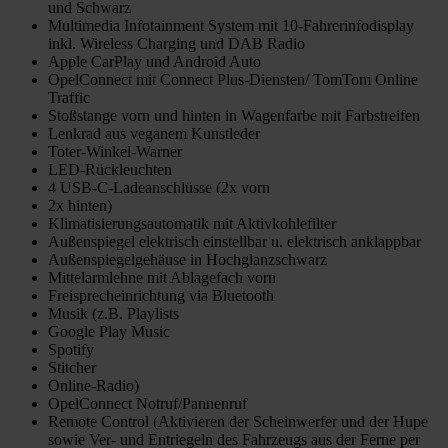
und Schwarz
Multimedia Infotainment System mit 10-Fahrerinfodisplay
inkl. Wireless Charging und DAB Radio
Apple CarPlay und Android Auto
OpelConnect mit Connect Plus-Diensten/ TomTom Online
Traffic
Stoßstange vorn und hinten in Wagenfarbe mit Farbstreifen
Lenkrad aus veganem Kunstleder
Toter-Winkel-Warner
LED-Rückleuchten
4 USB-C-Ladeanschlüsse (2x vorn
2x hinten)
Klimatisierungsautomatik mit Aktivkohlefilter
Außenspiegel elektrisch einstellbar u. elektrisch anklappbar
Außenspiegelgehäuse in Hochglanzschwarz
Mittelarmlehne mit Ablagefach vorn
Freisprecheinrichtung via Bluetooth
Musik (z.B. Playlists
Google Play Music
Spotify
Stitcher
Online-Radio)
OpelConnect Notruf/Pannenruf
Remote Control (Aktivieren der Scheinwerfer und der Hupe
sowie Ver- und Entriegeln des Fahrzeugs aus der Ferne per