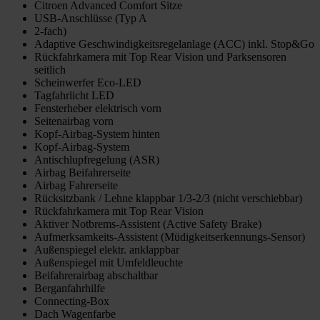
Citroen Advanced Comfort Sitze
USB-Anschlüsse (Typ A
2-fach)
Adaptive Geschwindigkeitsregelanlage (ACC) inkl. Stop&Go
Rückfahrkamera mit Top Rear Vision und Parksensoren
seitlich
Scheinwerfer Eco-LED
Tagfahrlicht LED
Fensterheber elektrisch vorn
Seitenairbag vorn
Kopf-Airbag-System hinten
Kopf-Airbag-System
Antischlupfregelung (ASR)
Airbag Beifahrerseite
Airbag Fahrerseite
Rücksitzbank / Lehne klappbar 1/3-2/3 (nicht verschiebbar)
Rückfahrkamera mit Top Rear Vision
Aktiver Notbrems-Assistent (Active Safety Brake)
Aufmerksamkeits-Assistent (Müdigkeitserkennungs-Sensor)
Außenspiegel elektr. anklappbar
Außenspiegel mit Umfeldleuchte
Beifahrerairbag abschaltbar
Berganfahrhilfe
Connecting-Box
Dach Wagenfarbe