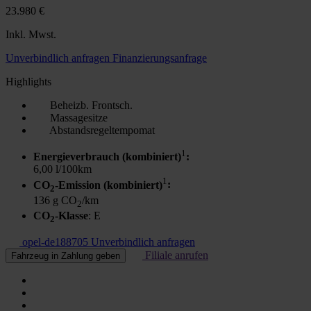
23.980 €
Inkl. Mwst.
Unverbindlich anfragen
Finanzierungsanfrage
Highlights
Beheizb. Frontsch.
Massagesitze
Abstandsregeltempomat
1
Energieverbrauch (kombiniert)
:
6,00 l/100km
1
CO
-Emission (kombiniert)
:
2
136 g CO
/km
2
CO
-Klasse
: E
2
opel-de188705
Unverbindlich anfragen
Filiale anrufen
Fahrzeug in Zahlung geben