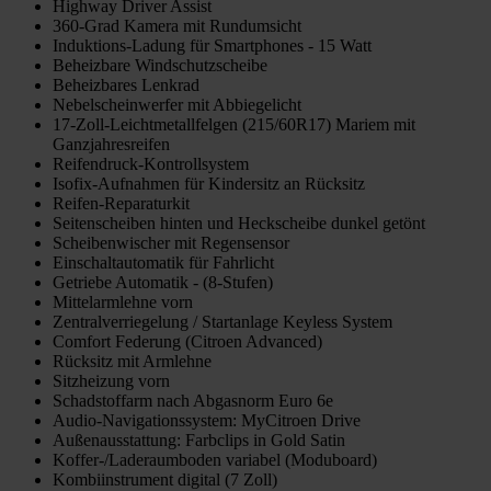
Highway Driver Assist
360-Grad Kamera mit Rundumsicht
Induktions-Ladung für Smartphones - 15 Watt
Beheizbare Windschutzscheibe
Beheizbares Lenkrad
Nebelscheinwerfer mit Abbiegelicht
17-Zoll-Leichtmetallfelgen (215/60R17) Mariem mit
Ganzjahresreifen
Reifendruck-Kontrollsystem
Isofix-Aufnahmen für Kindersitz an Rücksitz
Reifen-Reparaturkit
Seitenscheiben hinten und Heckscheibe dunkel getönt
Scheibenwischer mit Regensensor
Einschaltautomatik für Fahrlicht
Getriebe Automatik - (8-Stufen)
Mittelarmlehne vorn
Zentralverriegelung / Startanlage Keyless System
Comfort Federung (Citroen Advanced)
Rücksitz mit Armlehne
Sitzheizung vorn
Schadstoffarm nach Abgasnorm Euro 6e
Audio-Navigationssystem: MyCitroen Drive
Außenausstattung: Farbclips in Gold Satin
Koffer-/Laderaumboden variabel (Moduboard)
Kombiinstrument digital (7 Zoll)