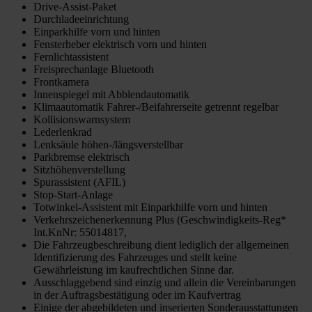
Drive-Assist-Paket
Durchladeeinrichtung
Einparkhilfe vorn und hinten
Fensterheber elektrisch vorn und hinten
Fernlichtassistent
Freisprechanlage Bluetooth
Frontkamera
Innenspiegel mit Abblendautomatik
Klimaautomatik Fahrer-/Beifahrerseite getrennt regelbar
Kollisionswarnsystem
Lederlenkrad
Lenksäule höhen-/längsverstellbar
Parkbremse elektrisch
Sitzhöhenverstellung
Spurassistent (AFIL)
Stop-Start-Anlage
Totwinkel-Assistent mit Einparkhilfe vorn und hinten
Verkehrszeichenerkennung Plus (Geschwindigkeits-Reg*
Int.KnNr: 55014817,
Die Fahrzeugbeschreibung dient lediglich der allgemeinen
Identifizierung des Fahrzeuges und stellt keine
Gewährleistung im kaufrechtlichen Sinne dar.
Ausschlaggebend sind einzig und allein die Vereinbarungen
in der Auftragsbestätigung oder im Kaufvertrag
Einige der abgebildeten und inserierten Sonderausstattungen