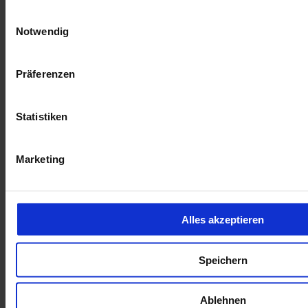
Einwilligungsauswahl
Notwendig
Citroen C4 PLUS 96kW AT Mehrzonenklima LED Allwetter Apple
CarPlay Android Auto Digitales Cockpit
Präferenzen
16.950 €
Gebrauchtwagen
Statistiken
Kilometer Anzahl
14.069 km
Erstzulassung
03/2024
Leistung
96 kW / 131 PS
Kraftstoffart
Benzin
Marketing
Getriebeart
Automatik
Allwetterreifen
2-Zonen-Klimaautom
Sitzheizung
Alles akzeptieren
opel-de188705
Speichern
Inkl. Mwst.
Ablehnen