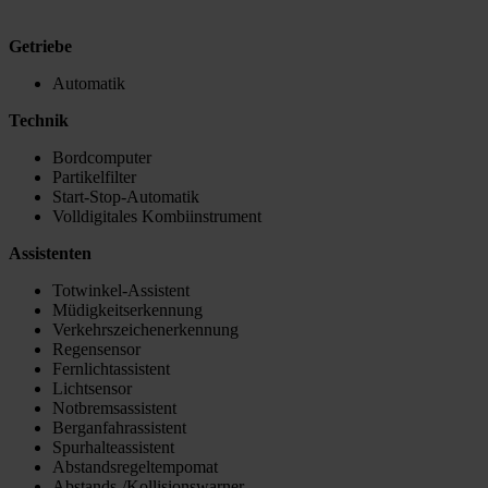
Getriebe
Automatik
Technik
Bordcomputer
Partikelfilter
Start-Stop-Automatik
Volldigitales Kombiinstrument
Assistenten
Totwinkel-Assistent
Müdigkeitserkennung
Verkehrszeichenerkennung
Regensensor
Fernlichtassistent
Lichtsensor
Notbremsassistent
Berganfahrassistent
Spurhalteassistent
Abstandsregeltempomat
Abstands-/Kollisionswarner