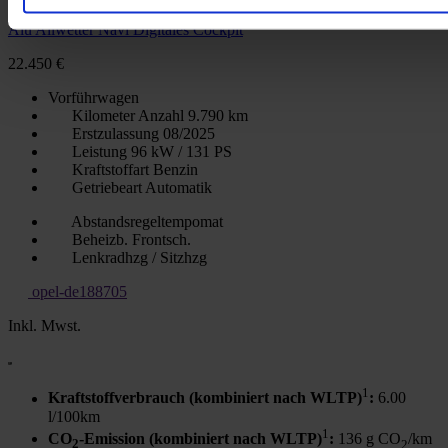
Citroen C4 MAX AT8 Winter-Paket Techno-Paket Light 17-Zoll-
Alu Allwetter Navi Digitales Cockpit
22.450 €
Vorführwagen
Kilometer Anzahl
9.790 km
Erstzulassung
08/2025
Leistung
96 kW / 131 PS
Kraftstoffart
Benzin
Getriebeart
Automatik
Abstandsregeltempomat
Beheizb. Frontsch.
Lenkradhzg / Sitzhzg
opel-de188705
Inkl. Mwst.
1
Kraftstoffverbrauch (kombiniert nach WLTP)
:
6.00
l/100km
1
CO
-Emission (kombiniert nach WLTP)
:
136 g CO
/km
2
2