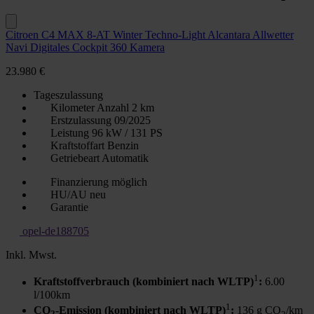
Citroen C4 MAX 8-AT Winter Techno-Light Alcantara Allwetter
Navi Digitales Cockpit 360 Kamera
23.980 €
Tageszulassung
Kilometer Anzahl
2 km
Erstzulassung
09/2025
Leistung
96 kW / 131 PS
Kraftstoffart
Benzin
Getriebeart
Automatik
Finanzierung möglich
HU/AU neu
Garantie
opel-de188705
Inkl. Mwst.
1
Kraftstoffverbrauch (kombiniert nach WLTP)
:
6.00
l/100km
1
CO
-Emission (kombiniert nach WLTP)
:
136 g CO
/km
2
2