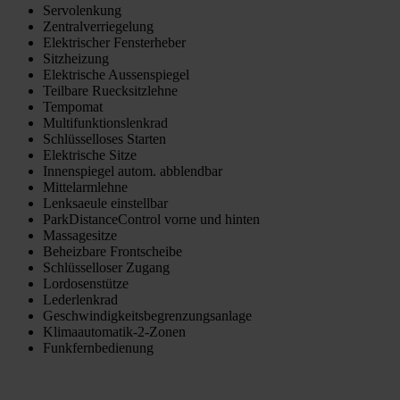
Servolenkung
Zentralverriegelung
Elektrischer Fensterheber
Sitzheizung
Elektrische Aussenspiegel
Teilbare Ruecksitzlehne
Tempomat
Multifunktionslenkrad
Schlüsselloses Starten
Elektrische Sitze
Innenspiegel autom. abblendbar
Mittelarmlehne
Lenksaeule einstellbar
ParkDistanceControl vorne und hinten
Massagesitze
Beheizbare Frontscheibe
Schlüsselloser Zugang
Lordosenstütze
Lederlenkrad
Geschwindigkeitsbegrenzungsanlage
Klimaautomatik-2-Zonen
Funkfernbedienung