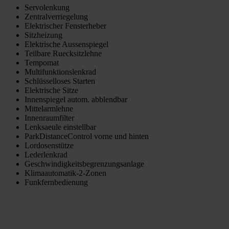
Servolenkung
Zentralverriegelung
Elektrischer Fensterheber
Sitzheizung
Elektrische Aussenspiegel
Teilbare Ruecksitzlehne
Tempomat
Multifunktionslenkrad
Schlüsselloses Starten
Elektrische Sitze
Innenspiegel autom. abblendbar
Mittelarmlehne
Innenraumfilter
Lenksaeule einstellbar
ParkDistanceControl vorne und hinten
Lordosenstütze
Lederlenkrad
Geschwindigkeitsbegrenzungsanlage
Klimaautomatik-2-Zonen
Funkfernbedienung