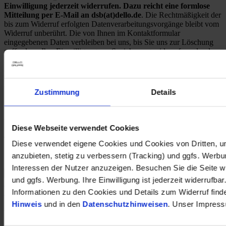
Einwilligung jederzeit widerrufen. Dazu reicht eine formlose
Mitteilung per E-Mail an dsb(at)dello.de
. Die Rechtmäßigkeit der
bis zum Widerruf erfolgten Datenverarbeitungsvorgänge bleibt vom
Widerruf unberührt. Die von Ihnen im Kontaktformular
eingegebenen Daten verbleiben bei uns, bis Sie uns zur Löschung
auffordern, Ihre Einwilligung zur Speicherung widerrufen oder der
Zweck für die Datenspeicherung entfällt (z. B. nach
abgeschlossener Bearbeitung Ihrer Anfrage). Zwingende gesetzliche
Bestimmungen – insbesondere Aufbewahrungsfristen – bleiben
unberührt.
Zustimmung
Details
* Pflichtfeld
Ähnliche Fahrzeuge
Diese Webseite verwendet Cookies
Diese verwendet eigene Cookies und Cookies von Dritten, u
1
Stromverbrauch (kombiniert nach WLTP)
:
anzubieten, stetig zu verbessern (Tracking) und ggfs. Werb
Interessen der Nutzer anzuzeigen. Besuchen Sie die Seite w
und ggfs. Werbung. Ihre Einwilligung ist jederzeit widerrufbar
Peugeot 308 -e SW GT Surrounding-Paket Plus Induktionsladen
Informationen zu den Cookies und Details zum Widerruf find
Sportpaket Navi Alcantara Digit. Cockpit
Hinweis
und in den
Datenschutzhinweisen
. Unser Impress
43.590 €