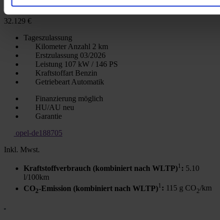
Surrounding Komfortpaket AHK-abnehmbar
32.129 €
Tageszulassung
Kilometer Anzahl
2 km
Erstzulassung
03/2026
Leistung
107 kW / 146 PS
Kraftstoffart
Benzin
Getriebeart
Automatik
Finanzierung möglich
HU/AU neu
Garantie
opel-de188705
Inkl. Mwst.
1
Kraftstoffverbrauch (kombiniert nach WLTP)
:
5.10
l/100km
1
CO
-Emission (kombiniert nach WLTP)
:
115 g CO
/km
2
2