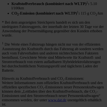
1
Kraftstoffverbrauch (kombiniert nach WLTP)
:
5.10
l/100km
1
CO
-Emission (kombiniert nach WLTP)
:
115 g CO
/km
2
2
* Bei dem angezeigten Streichpreis handelt es sich um den
niedrigsten Fahrzeugpreis, der innerhalb der letzten 30 Tage vor der
Anwendung der Preisermäßigung gegenüber den Kunden erhoben
wurde.
1
Die Werte eines Fahrzeugs hängen nicht nur von der effizienten
Ausnutzung des Kraftstoffs durch das Fahrzeug ab sondern werden
auch vom Fahrverhalten und anderen nichttechnischen Faktoren
beeinflusst. Gewichtete Werte sind Mittelwerte für Kraftstoff- und
Stromverbrauch von extern aufladbaren Hybridelektrofahrzeugen
bei durchschnittlichem Nutzungsprofil und täglichem Laden der
Batterie.
Hinweis zu Kraftstoffverbrauch und CO₂-Emissionen:
Weitere Informationen zum offiziellen Kraftstoffverbrauch und den
offiziellen spezifischen CO₂-Emissionen neuer Personenkraftwagen
können dem „Leitfaden über den Kraftstoffverbrauch, die CO₂-
Emissionen und den Stromverbrauch neuer Personenkraftwagen“
entnommen werden, der unter
www.dat.de
unentgeltlich erhältlich
ist.