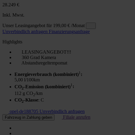
28.249 €
Inkl. Mwst.
Unser Leasingangebot für
199,00 €
/Monat
Unverbindlich anfragen
Finanzierungsanfrage
Highlights
LEASINGANGEBOT!!!
360 Grad Kamera
Abstandsregeltempomat
1
Energieverbrauch (kombiniert)
:
5,00 l/100km
1
CO
-Emission (kombiniert)
:
2
112 g CO
/km
2
CO
-Klasse
: C
2
opel-de188705
Unverbindlich anfragen
Filiale anrufen
Fahrzeug in Zahlung geben