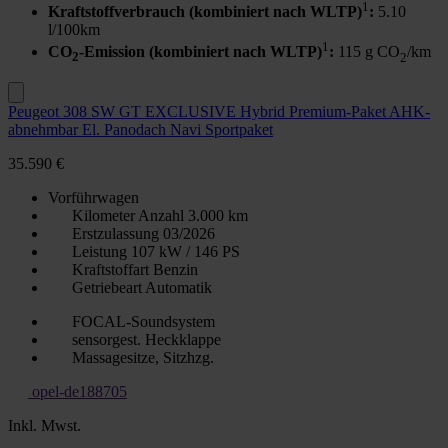
1
Kraftstoffverbrauch (kombiniert nach WLTP)
:
5.10
l/100km
1
CO
-Emission (kombiniert nach WLTP)
:
115 g CO
/km
2
2
Peugeot 308 SW GT EXCLUSIVE Hybrid Premium-Paket AHK-
abnehmbar El. Panodach Navi Sportpaket
35.590 €
Vorführwagen
Kilometer Anzahl
3.000 km
Erstzulassung
03/2026
Leistung
107 kW / 146 PS
Kraftstoffart
Benzin
Getriebeart
Automatik
FOCAL-Soundsystem
sensorgest. Heckklappe
Massagesitze, Sitzhzg.
opel-de188705
Inkl. Mwst.