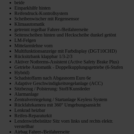
beide
Einparkhilfe hinten
Reifendruck-Kontrollsystem
Scheibenwischer mit Regensensor
Klimaautomatik
getrennt regelbar Fahrer-/Beifahrerseite
Seitenscheiben hinten und Heckscheibe dunkel getönt
LM-Felgen
Mittelarmlehne vorn
Multifunktionsanzeige mit Farbdisplay (DGT10CHD)
Rücksitzbank klappbar 1/3-2/3
Aktiver Notbrems-Assistent (Active Safety Brake Plus)
Getriebe Automatik - Doppelkupplungsgetriebe (6-Stufen
Hybrid)
Schadstoffarm nach Abgasnorm Euro 6e
Adaptive Geschwindigkeitsregelanlage (ACC)
Sitzbezug / Polsterung: Stoff/Kunstleder
Alarmanlage
Zentralverriegelung / Startanlage Keyless System
Rückfahrkamera mit 360° Umgebungsansicht
Lenkrad heizbar
Reifen-Reparaturkit
Lendenwirbelstütze Sitz vorn links und rechts elektr.
verstellbar
Airbag Fahrer-/Beifahrerseite