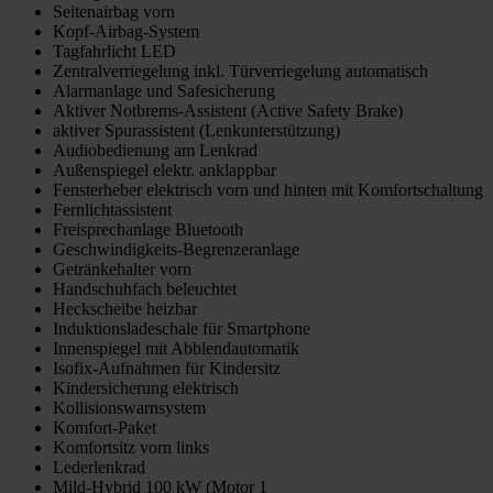
Seitenairbag vorn
Kopf-Airbag-System
Tagfahrlicht LED
Zentralverriegelung inkl. Türverriegelung automatisch
Alarmanlage und Safesicherung
Aktiver Notbrems-Assistent (Active Safety Brake)
aktiver Spurassistent (Lenkunterstützung)
Audiobedienung am Lenkrad
Außenspiegel elektr. anklappbar
Fensterheber elektrisch vorn und hinten mit Komfortschaltung
Fernlichtassistent
Freisprechanlage Bluetooth
Geschwindigkeits-Begrenzeranlage
Getränkehalter vorn
Handschuhfach beleuchtet
Heckscheibe heizbar
Induktionsladeschale für Smartphone
Innenspiegel mit Abblendautomatik
Isofix-Aufnahmen für Kindersitz
Kindersicherung elektrisch
Kollisionswarnsystem
Komfort-Paket
Komfortsitz vorn links
Lederlenkrad
Mild-Hybrid 100 kW (Motor 1