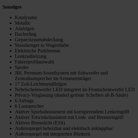
Sonstiges
Katalysator
Metallic
Alufelgen
Dachreling
Gepaeckraumabdeckung
Stossfaenger in Wagenfarbe
Elektrische Parkbremse
Lenkradheizung
Fahrerprofilauswahl
Spoiler
JBL Premium-Soundsystem mit Subwoofer und
Zentrallautsprecher im Armaturenträger
17 Zoll-Leichtmetallfelgen
Nebelscheinwerfer LED integriert im Frontscheinwerfer LED
Privacy-Verglasung (dunkel getönte Scheiben ab B-Säule)
6 Airbags
6 Lautsprecher
Aktiver Spurhalteassistent mit korrigierendem Lenkeingriff
Aktiver Totwinkelassistent mit Lenk- und Bremseingriff
Aktives Bremslicht (ESS)
Außenspiegel beheizbar und elektrisch anklappbar
Außenspiegel mit integrierten Blinkern