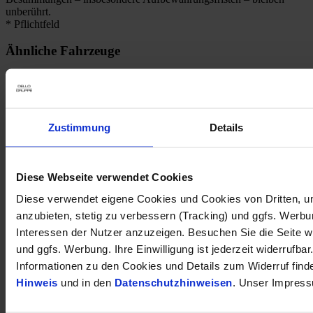
unberührt.
* Pflichtfeld
Ähnliche Fahrzeuge
1
Kraftstoffverbrauch (kombiniert nach WLTP)
:
6.00
l/100km
Zustimmung
Details
1
CO
-Emission (kombiniert nach WLTP)
:
137 g CO
/km
2
2
Kia Cee'd_sw 1.5T Mild-Hybrid Ultimate DCT Style-Paket Navi
Diese Webseite verwendet Cookies
Digitales Cockpit LED ACC
Diese verwendet eigene Cookies und Cookies von Dritten, u
25.990 €
anzubieten, stetig zu verbessern (Tracking) und ggfs. Werb
Interessen der Nutzer anzuzeigen. Besuchen Sie die Seite w
Tageszulassung
Kilometer Anzahl
2 km
und ggfs. Werbung. Ihre Einwilligung ist jederzeit widerrufbar
Erstzulassung
03/2025
Informationen zu den Cookies und Details zum Widerruf find
Leistung
103 kW / 140 PS
Hinweis
und in den
Datenschutzhinweisen
. Unser Impress
Kraftstoffart
Benzin
Getriebeart
Automatik