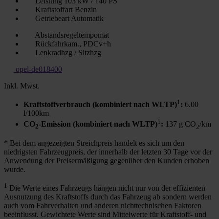
Leistung
103 kW / 140 PS
Kraftstoffart
Benzin
Getriebeart
Automatik
Abstandsregeltempomat
Rückfahrkam., PDCv+h
Lenkradhzg / Sitzhzg
opel-de018400
Inkl. Mwst.
1
Kraftstoffverbrauch (kombiniert nach WLTP)
:
6.00
l/100km
1
CO
-Emission (kombiniert nach WLTP)
:
137 g CO
/km
2
2
* Bei dem angezeigten Streichpreis handelt es sich um den
niedrigsten Fahrzeugpreis, der innerhalb der letzten 30 Tage vor der
Anwendung der Preisermäßigung gegenüber den Kunden erhoben
wurde.
1
Die Werte eines Fahrzeugs hängen nicht nur von der effizienten
Ausnutzung des Kraftstoffs durch das Fahrzeug ab sondern werden
auch vom Fahrverhalten und anderen nichttechnischen Faktoren
beeinflusst. Gewichtete Werte sind Mittelwerte für Kraftstoff- und