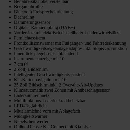
Beifahrersitz höhenverstellbar
Berganfahrhilfe
Bluetooth Freisprecheinrichtung
Dachreling
Dämmerungssensor
Digitaler Radioempfang (DAB+)
Vordersitze mit elektrisch einstellbarer Lendenwirbelstütze
Fernlichtassistent
Frontkollisionswarner mit Fußgänger- und Fahrraderkennung
Geschwindigkeitsregelanlage adaptiv inkl. Stop&GoFunktion
Innenrückspiegel selbstabblendend
Instrumentenanzeige mit 10
7 cm (4
2 Zoll) Bildschirm
Intelligenter Geschwindigkeitsassistent
Kia-Kartennavigation mit 10
25 Zoll Bildschirm inkl. 2 Over-the-Air-Updates
Klimaautomatik zwei Zonen mit Antibeschlagsensor
Laderaumtrennnetz
Multifunktions-Lederlenkrad beheizbar
LED-Tagfahrlicht
Mittelarmlehne vorn mit Ablagefach
Müdigkeitswarner
Nebelscheinwerfer
Online-Dienste Kia Connect mit Kia Live