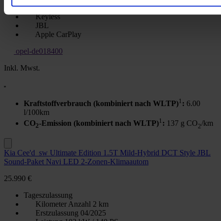
Keyless
JBL
Apple CarPlay
opel-de018400
Inkl. Mwst.
1
Kraftstoffverbrauch (kombiniert nach WLTP)
:
6.00
l/100km
1
CO
-Emission (kombiniert nach WLTP)
:
137 g CO
/km
2
2
Kia Cee'd_sw Ultimate Edition 1.5T Mild-Hybrid DCT Style JBL
Sound-Paket Navi LED 2-Zonen-Klimaautom
25.990 €
Tageszulassung
Kilometer Anzahl
2 km
Erstzulassung
04/2025