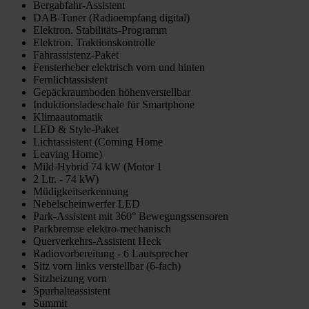
Bergabfahr-Assistent
DAB-Tuner (Radioempfang digital)
Elektron. Stabilitäts-Programm
Elektron. Traktionskontrolle
Fahrassistenz-Paket
Fensterheber elektrisch vorn und hinten
Fernlichtassistent
Gepäckraumboden höhenverstellbar
Induktionsladeschale für Smartphone
Klimaautomatik
LED & Style-Paket
Lichtassistent (Coming Home
Leaving Home)
Mild-Hybrid 74 kW (Motor 1
2 Ltr. - 74 kW)
Müdigkeitserkennung
Nebelscheinwerfer LED
Park-Assistent mit 360° Bewegungssensoren
Parkbremse elektro-mechanisch
Querverkehrs-Assistent Heck
Radiovorbereitung - 6 Lautsprecher
Sitz vorn links verstellbar (6-fach)
Sitzheizung vorn
Spurhalteassistent
Summit