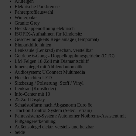
Alufelgen
Elektrische Parkbremse
Fahrerprofilauswahl
Winterpaket
Granite Grey
Heckklappenöffnung elektrisch
ISOFIX-Aufnahmen für Kindersitz
Geschwindigkeits-Regelanlage (Tempomat)
Einparkhilfe hinten
Lenksäule (Lenkrad) mechan. verstellbar
Getriebe 6-Gang - Doppelkupplungsgetriebe (DTC)
LM-Felgen 18-Zoll mit Diamantschliff
Innenspiegel mit Abblendautomatik
Audiosystem: UConnect Multimedia
Heckleuchten LED
Sitzbezug / Polsterung: Stoff / Vinyl
Lenkrad (Kunstleder)
Info-Center mit 10
25-Zoll Display
Schadstoffarm nach Abgasnorm Euro 6e
Traction-Control-System (Selec-Terrain)
Fahrassistenz-System: Autonomer Notbrems-Assistent mit
Fußgängererkennung
Außenspiegel elektr. verstell- und heizbar
beide