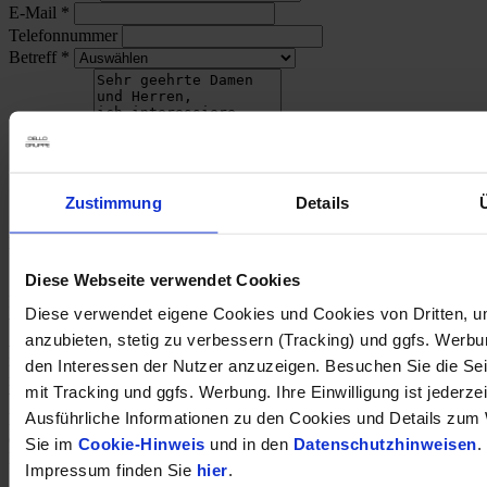
E-Mail
*
Telefonnummer
Betreff
*
Zustimmung
Details
Nachricht
*
Anmeldung zum Newsletter (optional):
Diese Webseite verwendet Cookies
Ich bin einverstanden, dass meine oben eingegebenen Daten auch
Diese verwendet eigene Cookies und Cookies von Dritten, u
verwendet werden dürfen, um mich per E-Mail über aktuelle
anzubieten, stetig zu verbessern (Tracking) und ggfs. Werb
Angebote, Produktneuheiten, Veranstaltungen und neue Beiträge zu
informieren. Meine Einwilligung ist für die Erstellung des Angebots
den Interessen der Nutzer anzuzeigen. Besuchen Sie die Se
nicht erforderlich und gilt bis auf Widerruf, den ich jederzeit mit
mit Tracking und ggfs. Werbung. Ihre Einwilligung ist jederzei
Wirkung für die Zukunft per E-Mail an dsb(at)dello.de oder durch
Ausführliche Informationen zu den Cookies und Details zum 
Klick auf den Abmeldelink am Ende eines jeden Newsletters
erklären kann. Es gelten ergänzend die nachfolgend verlinkten
Sie im
Cookie-Hinweis
und in den
Datenschutzhinweisen
.
Datenschutzhinweise.
Impressum finden Sie
hier
.