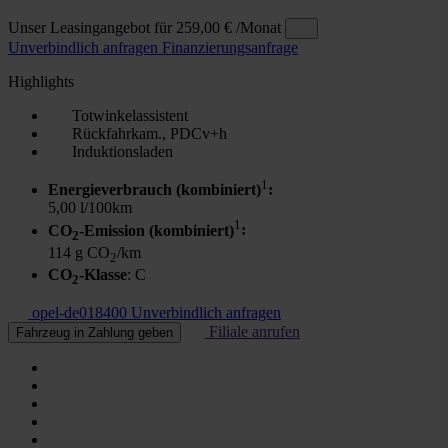
Unser Leasingangebot für
259,00 €
/Monat
Unverbindlich anfragen
Finanzierungsanfrage
Highlights
Totwinkelassistent
Rückfahrkam., PDCv+h
Induktionsladen
1
Energieverbrauch (kombiniert)
:
5,00 l/100km
1
CO
-Emission (kombiniert)
:
2
114 g CO
/km
2
CO
-Klasse
: C
2
opel-de018400
Unverbindlich anfragen
Filiale anrufen
Fahrzeug in Zahlung geben