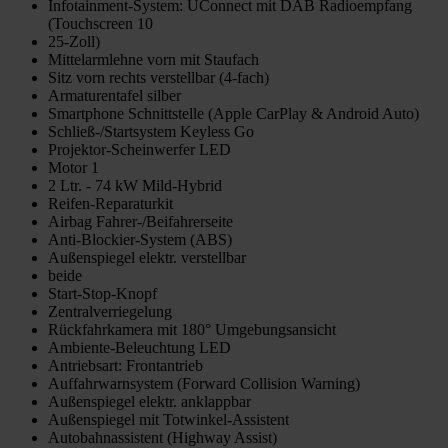
Infotainment-System: UConnect mit DAB Radioempfang
(Touchscreen 10
25-Zoll)
Mittelarmlehne vorn mit Staufach
Sitz vorn rechts verstellbar (4-fach)
Armaturentafel silber
Smartphone Schnittstelle (Apple CarPlay & Android Auto)
Schließ-/Startsystem Keyless Go
Projektor-Scheinwerfer LED
Motor 1
2 Ltr. - 74 kW Mild-Hybrid
Reifen-Reparaturkit
Airbag Fahrer-/Beifahrerseite
Anti-Blockier-System (ABS)
Außenspiegel elektr. verstellbar
beide
Start-Stop-Knopf
Zentralverriegelung
Rückfahrkamera mit 180° Umgebungsansicht
Ambiente-Beleuchtung LED
Antriebsart: Frontantrieb
Auffahrwarnsystem (Forward Collision Warning)
Außenspiegel elektr. anklappbar
Außenspiegel mit Totwinkel-Assistent
Autobahnassistent (Highway Assist)