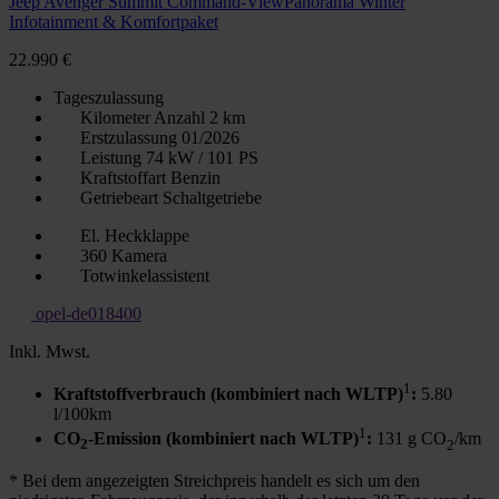
Jeep Avenger Summit Command-ViewPanorama Winter
Infotainment & Komfortpaket
22.990 €
Tageszulassung
Kilometer Anzahl
2 km
Erstzulassung
01/2026
Leistung
74 kW / 101 PS
Kraftstoffart
Benzin
Getriebeart
Schaltgetriebe
El. Heckklappe
360 Kamera
Totwinkelassistent
opel-de018400
Inkl. Mwst.
1
Kraftstoffverbrauch (kombiniert nach WLTP)
:
5.80
l/100km
1
CO
-Emission (kombiniert nach WLTP)
:
131 g CO
/km
2
2
* Bei dem angezeigten Streichpreis handelt es sich um den