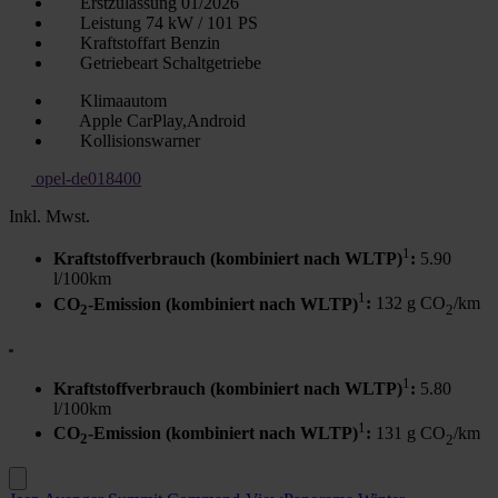
Erstzulassung
01/2026
Leistung
74 kW / 101 PS
Kraftstoffart
Benzin
Getriebeart
Schaltgetriebe
Klimaautom
Apple CarPlay,Android
Kollisionswarner
opel-de018400
Inkl. Mwst.
1
Kraftstoffverbrauch (kombiniert nach WLTP)
:
5.90
l/100km
1
CO
-Emission (kombiniert nach WLTP)
:
132 g CO
/km
2
2
1
Kraftstoffverbrauch (kombiniert nach WLTP)
:
5.80
l/100km
1
CO
-Emission (kombiniert nach WLTP)
:
131 g CO
/km
2
2