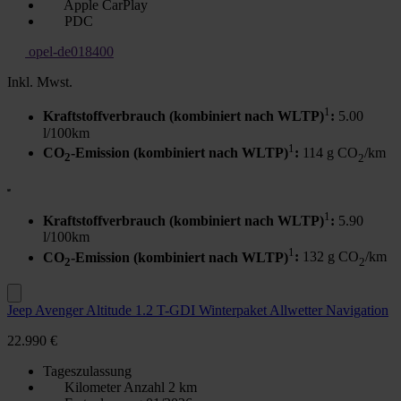
Apple CarPlay
PDC
opel-de018400
Inkl. Mwst.
1
Kraftstoffverbrauch (kombiniert nach WLTP)
:
5.00
l/100km
1
CO
-Emission (kombiniert nach WLTP)
:
114 g CO
/km
2
2
1
Kraftstoffverbrauch (kombiniert nach WLTP)
:
5.90
l/100km
1
CO
-Emission (kombiniert nach WLTP)
:
132 g CO
/km
2
2
Jeep Avenger Altitude 1.2 T-GDI Winterpaket Allwetter Navigation
22.990 €
Tageszulassung
Kilometer Anzahl
2 km