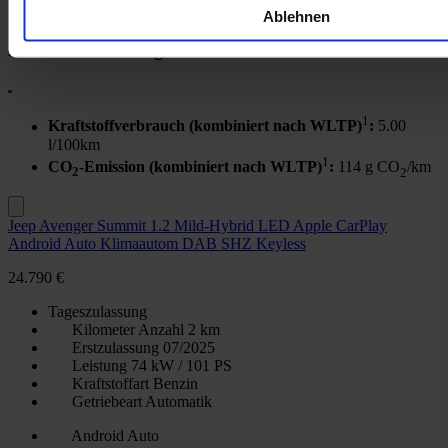
* Pflichtfeld
Ablehnen
Ähnliche Fahrzeuge
1
Kraftstoffverbrauch (kombiniert nach WLTP)
:
5.00
l/100km
1
CO
-Emission (kombiniert nach WLTP)
:
114 g CO
/km
2
2
Jeep Avenger Summit 1.2 Mild-Hybrid LED Apple CarPlay
Android Auto Klimaautom DAB SHZ Keyless
24.790 €
Tageszulassung
Kilometer Anzahl
2 km
Erstzulassung
07/2025
Leistung
74 kW / 101 PS
Kraftstoffart
Benzin
Getriebeart
Automatik
Android Auto