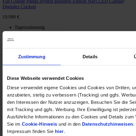
Fiat Grande Panda Hybrid Business Edition Navi LED Carplay
Digitales Cockpit
19.990 €
Tageszulassung
Kilometer Anzahl
2 km
Erstzulassung
06/2026
Leistung
81 kW / 110 PS
Kraftstoffart
Benzin
Getriebeart
Automatik
Zustimmung
Details
Finanzierung möglich
HU/AU neu
Garantie
Diese Webseite verwendet Cookies
opel-de018400
Diese verwendet eigene Cookies und Cookies von Dritten, u
anzubieten, stetig zu verbessern (Tracking) und ggfs. Werb
Inkl. Mwst.
den Interessen der Nutzer anzuzeigen. Besuchen Sie die Se
1
Kraftstoffverbrauch (kombiniert nach WLTP)
:
5.10
mit Tracking und ggfs. Werbung. Ihre Einwilligung ist jederzei
l/100km
Ausführliche Informationen zu den Cookies und Details zum 
1
CO
-Emission (kombiniert nach WLTP)
:
117 g CO
/km
2
2
Sie im
Cookie-Hinweis
und in den
Datenschutzhinweisen
.
Impressum finden Sie
hier
.
1
Kraftstoffverbrauch (kombiniert nach WLTP)
:
5.10