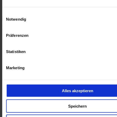
l/100km
1
CO
-Emission (kombiniert nach WLTP)
:
117 g CO
/km
2
2
Einwilligungsauswahl
Notwendig
Fiat Grande Panda Hybrid Business Edition Navi LED Carplay
Digitales Cockpit
Präferenzen
19.990 €
Tageszulassung
Kilometer Anzahl
2 km
Statistiken
Erstzulassung
06/2026
Leistung
81 kW / 110 PS
Kraftstoffart
Benzin
Marketing
Getriebeart
Automatik
Rückfahrkamera
Kimaautomatik
Parkpilotsystem
Alles akzeptieren
opel-de018400
Inkl. Mwst.
Speichern
1
Kraftstoffverbrauch (kombiniert nach WLTP)
:
5.10