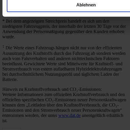
l/100km
Ablehnen
1
CO
-Emission (kombiniert nach WLTP)
:
117 g CO
/km
2
2
* Bei dem angezeigten Streichpreis handelt es sich um den
niedrigsten Fahrzeugpreis, der innerhalb der letzten 30 Tage vor der
Anwendung der Preisermäßigung gegenüber den Kunden erhoben
wurde.
1
Die Werte eines Fahrzeugs hängen nicht nur von der effizienten
Ausnutzung des Kraftstoffs durch das Fahrzeug ab sondern werden
auch vom Fahrverhalten und anderen nichttechnischen Faktoren
beeinflusst. Gewichtete Werte sind Mittelwerte für Kraftstoff- und
Stromverbrauch von extern aufladbaren Hybridelektrofahrzeugen
bei durchschnittlichem Nutzungsprofil und täglichem Laden der
Batterie.
Hinweis zu Kraftstoffverbrauch und CO₂-Emissionen:
Weitere Informationen zum offiziellen Kraftstoffverbrauch und den
offiziellen spezifischen CO₂-Emissionen neuer Personenkraftwagen
können dem „Leitfaden über den Kraftstoffverbrauch, die CO₂-
Emissionen und den Stromverbrauch neuer Personenkraftwagen“
entnommen werden, der unter
www.dat.de
unentgeltlich erhältlich
ist.