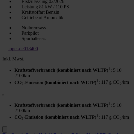
Erstzulassung
02/2026
Leistung
81 kW / 110 PS
Kraftstoffart
Benzin
Getriebeart
Automatik
Notbremsass.
Parkpilot
Spurhalteass.
opel-de018400
Inkl. Mwst.
1
Kraftstoffverbrauch (kombiniert nach WLTP)
:
5.10
l/100km
1
CO
-Emission (kombiniert nach WLTP)
:
117 g CO
/km
2
2
1
Kraftstoffverbrauch (kombiniert nach WLTP)
:
5.10
l/100km
1
CO
-Emission (kombiniert nach WLTP)
:
117 g CO
/km
2
2