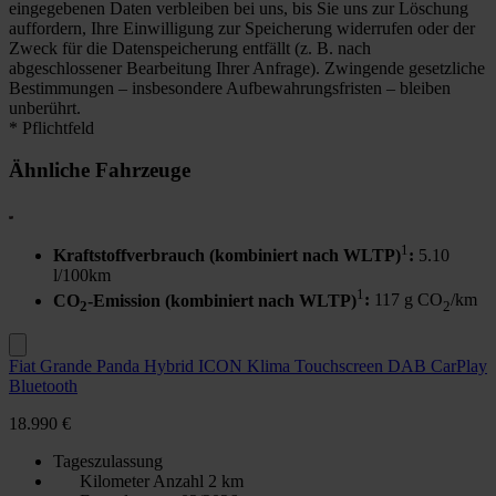
eingegebenen Daten verbleiben bei uns, bis Sie uns zur Löschung
auffordern, Ihre Einwilligung zur Speicherung widerrufen oder der
Zweck für die Datenspeicherung entfällt (z. B. nach
abgeschlossener Bearbeitung Ihrer Anfrage). Zwingende gesetzliche
Bestimmungen – insbesondere Aufbewahrungsfristen – bleiben
unberührt.
* Pflichtfeld
Ähnliche Fahrzeuge
1
Kraftstoffverbrauch (kombiniert nach WLTP)
:
5.10
l/100km
1
CO
-Emission (kombiniert nach WLTP)
:
117 g CO
/km
2
2
Fiat Grande Panda Hybrid ICON Klima Touchscreen DAB CarPlay
Bluetooth
18.990 €
Tageszulassung
Kilometer Anzahl
2 km