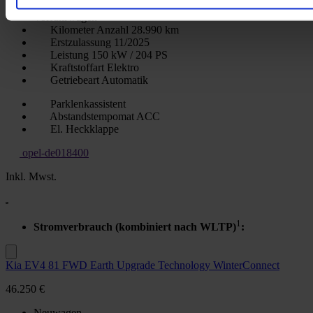
Vorführwagen
Kilometer Anzahl
28.990 km
Erstzulassung
11/2025
Leistung
150 kW / 204 PS
Kraftstoffart
Elektro
Getriebeart
Automatik
Parklenkassistent
Abstandstempomat ACC
El. Heckklappe
opel-de018400
Inkl. Mwst.
1
Stromverbrauch (kombiniert nach WLTP)
:
Kia EV4 81 FWD Earth Upgrade Technology WinterConnect
46.250 €
Neuwagen