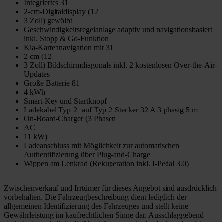
Integriertes 31
2-cm-Digitaldisplay (12
3 Zoll) gewölbt
Geschwindigkeitsregelanlage adaptiv und navigationsbasiert
inkl. Stopp & Go-Funktion
Kia-Kartennavigation mit 31
2 cm (12
3 Zoll) Bildschirmdiagonale inkl. 2 kostenlosen Over-the-Air-
Updates
Große Batterie 81
4 kWh
Smart-Key und Startknopf
Ladekabel Typ-2- auf Typ-2-Stecker 32 A 3-phasig 5 m
On-Board-Charger (3 Phasen
AC
11 kW)
Ladeanschluss mit Möglichkeit zur automatischen
Authentifizierung über Plug-and-Charge
Wippen am Lenkrad (Rekuperation inkl. I-Pedal 3.0)
Zwischenverkauf und Irrtümer für dieses Angebot sind ausdrücklich
vorbehalten. Die Fahrzeugbeschreibung dient lediglich der
allgemeinen Identifizierung des Fahrzeuges und stellt keine
Gewährleistung im kaufrechtlichen Sinne dar. Ausschlaggebend