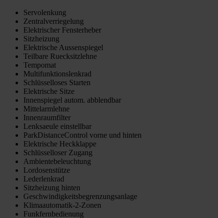
Servolenkung
Zentralverriegelung
Elektrischer Fensterheber
Sitzheizung
Elektrische Aussenspiegel
Teilbare Ruecksitzlehne
Tempomat
Multifunktionslenkrad
Schlüsselloses Starten
Elektrische Sitze
Innenspiegel autom. abblendbar
Mittelarmlehne
Innenraumfilter
Lenksaeule einstellbar
ParkDistanceControl vorne und hinten
Elektrische Heckklappe
Schlüsselloser Zugang
Ambientebeleuchtung
Lordosenstütze
Lederlenkrad
Sitzheizung hinten
Geschwindigkeitsbegrenzungsanlage
Klimaautomatik-2-Zonen
Funkfernbedienung