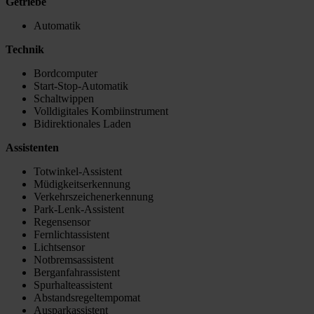
Getriebe
Automatik
Technik
Bordcomputer
Start-Stop-Automatik
Schaltwippen
Volldigitales Kombiinstrument
Bidirektionales Laden
Assistenten
Totwinkel-Assistent
Müdigkeitserkennung
Verkehrszeichenerkennung
Park-Lenk-Assistent
Regensensor
Fernlichtassistent
Lichtsensor
Notbremsassistent
Berganfahrassistent
Spurhalteassistent
Abstandsregeltempomat
Ausparkassistent