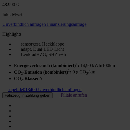
48.990 €
Inkl. Mwst.
Unverbindlich anfragen
Finanzierungsanfrage
Highlights
sensorgest. Heckklappe
adapt. Dual-LED-Licht
LenkradHZG, SHZ v+h
1
Energieverbrauch (kombiniert)
:
14,90 kWh/100km
1
CO
-Emission (kombiniert)
:
0 g CO
/km
2
2
CO
-Klasse
:
A
2
opel-de018400
Unverbindlich anfragen
Filiale anrufen
Fahrzeug in Zahlung geben