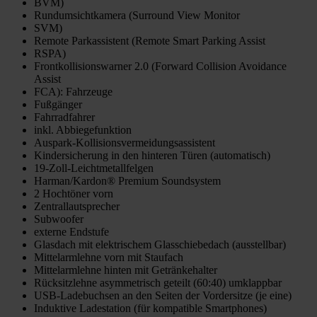
BVM)
Rundumsichtkamera (Surround View Monitor
SVM)
Remote Parkassistent (Remote Smart Parking Assist
RSPA)
Frontkollisionswarner 2.0 (Forward Collision Avoidance
Assist
FCA): Fahrzeuge
Fußgänger
Fahrradfahrer
inkl. Abbiegefunktion
Auspark-Kollisionsvermeidungsassistent
Kindersicherung in den hinteren Türen (automatisch)
19-Zoll-Leichtmetallfelgen
Harman/Kardon® Premium Soundsystem
2 Hochtöner vorn
Zentrallautsprecher
Subwoofer
externe Endstufe
Glasdach mit elektrischem Glasschiebedach (ausstellbar)
Mittelarmlehne vorn mit Staufach
Mittelarmlehne hinten mit Getränkehalter
Rücksitzlehne asymmetrisch geteilt (60:40) umklappbar
USB-Ladebuchsen an den Seiten der Vordersitze (je eine)
Induktive Ladestation (für kompatible Smartphones)