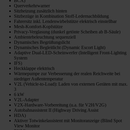
BCA)
Querverkehrwarner
Sitzheizung zusätzlich hinten
Sitzbezüge in Kombination Stoff-Ledernachbildung
Fahrersitz inkl. Lendenwirbelstütze elektrisch einstellbar
Mesh-Komfort-Kopfstütze
Privacy-Verglasung (dunkel getönte Scheiben ab B-Säule)
Ambientebeleuchtung sequenziell
Dynamisches Begrüßungslicht
Dynamisches Begleitlicht (Dynamic Escort Light)
Adaptive Dual-LED-Scheinwerfer (Intelligent Front-Lighting
System
IFS)
Heckklappe elektrisch
Wärmepumpe zur Verbesserung der realen Reichweite bei
niedriger Außentemperatur
V2L (Vehicle-to-Load): Laden von externen Geräten mit max.
3
6 kW
V2L-Adapter
V2X-Hardware-Vorbereitung (u.a. für V2H/V2G)
Autobahnassistent II (Highway Driving Assist
HDA)
Aktiver Totwinkelassistent mit Monitoranzeige (Blind Spot
View Monitor