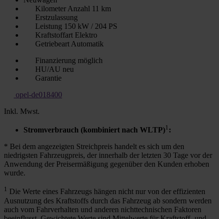
Kilometer Anzahl
11 km
Erstzulassung
Leistung
150 kW / 204 PS
Kraftstoffart
Elektro
Getriebeart
Automatik
Finanzierung möglich
HU/AU neu
Garantie
opel-de018400
Inkl. Mwst.
1
Stromverbrauch (kombiniert nach WLTP)
:
* Bei dem angezeigten Streichpreis handelt es sich um den
niedrigsten Fahrzeugpreis, der innerhalb der letzten 30 Tage vor der
Anwendung der Preisermäßigung gegenüber den Kunden erhoben
wurde.
1
Die Werte eines Fahrzeugs hängen nicht nur von der effizienten
Ausnutzung des Kraftstoffs durch das Fahrzeug ab sondern werden
auch vom Fahrverhalten und anderen nichttechnischen Faktoren
beeinflusst. Gewichtete Werte sind Mittelwerte für Kraftstoff- und