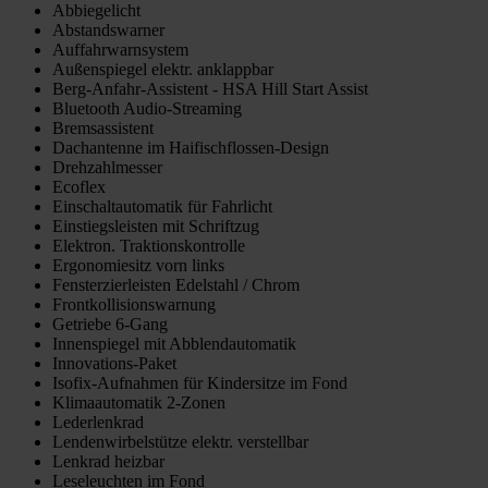
Abbiegelicht
Abstandswarner
Auffahrwarnsystem
Außenspiegel elektr. anklappbar
Berg-Anfahr-Assistent - HSA Hill Start Assist
Bluetooth Audio-Streaming
Bremsassistent
Dachantenne im Haifischflossen-Design
Drehzahlmesser
Ecoflex
Einschaltautomatik für Fahrlicht
Einstiegsleisten mit Schriftzug
Elektron. Traktionskontrolle
Ergonomiesitz vorn links
Fensterzierleisten Edelstahl / Chrom
Frontkollisionswarnung
Getriebe 6-Gang
Innenspiegel mit Abblendautomatik
Innovations-Paket
Isofix-Aufnahmen für Kindersitze im Fond
Klimaautomatik 2-Zonen
Lederlenkrad
Lendenwirbelstütze elektr. verstellbar
Lenkrad heizbar
Leseleuchten im Fond