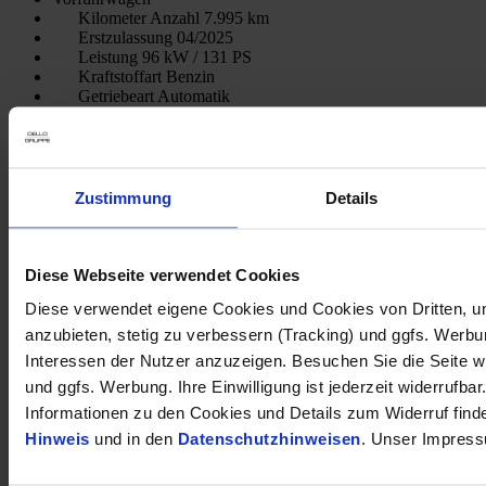
Kilometer Anzahl
7.995 km
Erstzulassung
04/2025
Leistung
96 kW / 131 PS
Kraftstoffart
Benzin
Getriebeart
Automatik
Abstandsregeltempomat
Beheizb. Frontsch.
LenkradHZG, SHZ
Zustimmung
Details
opel-de018400
Inkl. Mwst.
Diese Webseite verwendet Cookies
Diese verwendet eigene Cookies und Cookies von Dritten, u
Opel Astra 1.2 Elegance Kamera Klima Sitzheizung
anzubieten, stetig zu verbessern (Tracking) und ggfs. Werb
Lenkradheizung
Interessen der Nutzer anzuzeigen. Besuchen Sie die Seite w
16.990 €
und ggfs. Werbung. Ihre Einwilligung ist jederzeit widerrufbar
Informationen zu den Cookies und Details zum Widerruf find
Gebrauchtwagen
Kilometer Anzahl
21.879 km
Hinweis
und in den
Datenschutzhinweisen
. Unser Impress
Erstzulassung
04/2023
Leistung
81 kW / 110 PS