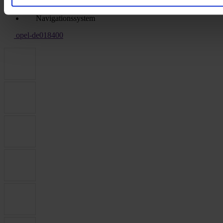
Park Distance Control
Klimaautomatik
Navigationssystem
opel-de018400