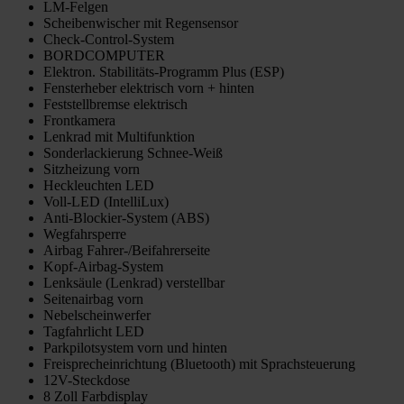
LM-Felgen
Scheibenwischer mit Regensensor
Check-Control-System
BORDCOMPUTER
Elektron. Stabilitäts-Programm Plus (ESP)
Fensterheber elektrisch vorn + hinten
Feststellbremse elektrisch
Frontkamera
Lenkrad mit Multifunktion
Sonderlackierung Schnee-Weiß
Sitzheizung vorn
Heckleuchten LED
Voll-LED (IntelliLux)
Anti-Blockier-System (ABS)
Wegfahrsperre
Airbag Fahrer-/Beifahrerseite
Kopf-Airbag-System
Lenksäule (Lenkrad) verstellbar
Seitenairbag vorn
Nebelscheinwerfer
Tagfahrlicht LED
Parkpilotsystem vorn und hinten
Freisprecheinrichtung (Bluetooth) mit Sprachsteuerung
12V-Steckdose
8 Zoll Farbdisplay