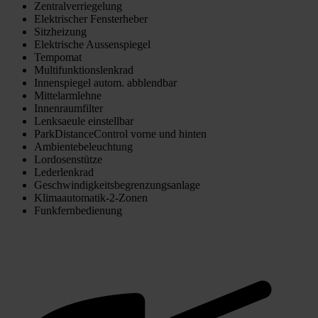
Zentralverriegelung
Elektrischer Fensterheber
Sitzheizung
Elektrische Aussenspiegel
Tempomat
Multifunktionslenkrad
Innenspiegel autom. abblendbar
Mittelarmlehne
Innenraumfilter
Lenksaeule einstellbar
ParkDistanceControl vorne und hinten
Ambientebeleuchtung
Lordosenstütze
Lederlenkrad
Geschwindigkeitsbegrenzungsanlage
Klimaautomatik-2-Zonen
Funkfernbedienung