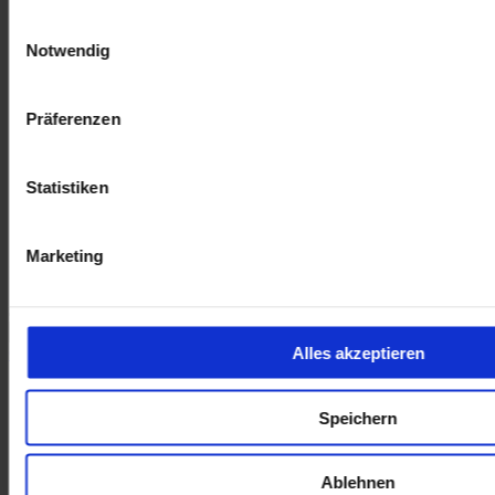
Gebrauchtwagen
Einwilligungsauswahl
Kilometer Anzahl
7.475 km
Notwendig
Erstzulassung
12/2025
Leistung
74 kW / 101 PS
Kraftstoffart
Benzin
Präferenzen
Getriebeart
Automatik
Sitzheizung
Park Distance Control
Statistiken
Rückfahrkamera
opel-de018400
Marketing
Inkl. Mwst.
Alles akzeptieren
Opel Corsa GS DAB SHZ LenkradHZG Verfügbar ab 10.2026
17.490 €
Speichern
Gebrauchtwagen
Kilometer Anzahl
7.074 km
Erstzulassung
11/2025
Ablehnen
Leistung
74 kW / 101 PS