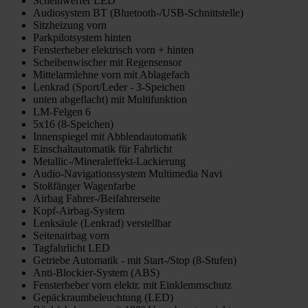
Scheinwerfer LED
Audiosystem BT (Bluetooth-/USB-Schnittstelle)
Sitzheizung vorn
Parkpilotsystem hinten
Fensterheber elektrisch vorn + hinten
Scheibenwischer mit Regensensor
Mittelarmlehne vorn mit Ablagefach
Lenkrad (Sport/Leder - 3-Speichen
unten abgeflacht) mit Multifunktion
LM-Felgen 6
5x16 (8-Speichen)
Innenspiegel mit Abblendautomatik
Einschaltautomatik für Fahrlicht
Metallic-/Mineraleffekt-Lackierung
Audio-Navigationssystem Multimedia Navi
Stoßfänger Wagenfarbe
Airbag Fahrer-/Beifahrerseite
Kopf-Airbag-System
Lenksäule (Lenkrad) verstellbar
Seitenairbag vorn
Tagfahrlicht LED
Getriebe Automatik - mit Start-/Stop (8-Stufen)
Anti-Blockier-System (ABS)
Fensterheber vorn elektr. mit Einklemmschutz
Gepäckraumbeleuchtung (LED)