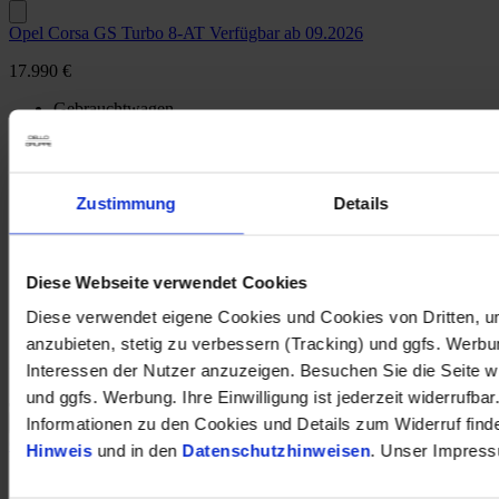
Opel Corsa GS Turbo 8-AT Verfügbar ab 09.2026
17.990 €
Gebrauchtwagen
Kilometer Anzahl
14.999 km
Erstzulassung
09/2025
Leistung
74 kW / 101 PS
Kraftstoffart
Benzin
Zustimmung
Details
Getriebeart
Automatik
Park Distance Control
Sitzheizung
Diese Webseite verwendet Cookies
Rückfahrkamera
Diese verwendet eigene Cookies und Cookies von Dritten, u
opel-de018400
anzubieten, stetig zu verbessern (Tracking) und ggfs. Werb
Inkl. Mwst.
Interessen der Nutzer anzuzeigen. Besuchen Sie die Seite w
und ggfs. Werbung. Ihre Einwilligung ist jederzeit widerrufbar
Informationen zu den Cookies und Details zum Widerruf find
Opel Corsa GS Komfort-Paket Verfügbar ab 11.2026
Hinweis
und in den
Datenschutzhinweisen
. Unser Impress
19.990 €