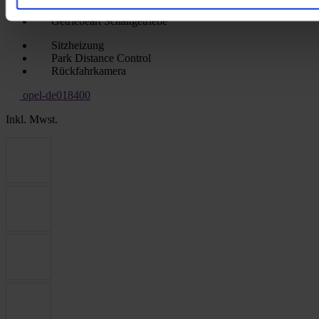
Kraftstoffart
Benzin
Getriebeart
Schaltgetriebe
Sitzheizung
Park Distance Control
Rückfahrkamera
opel-de018400
Inkl. Mwst.