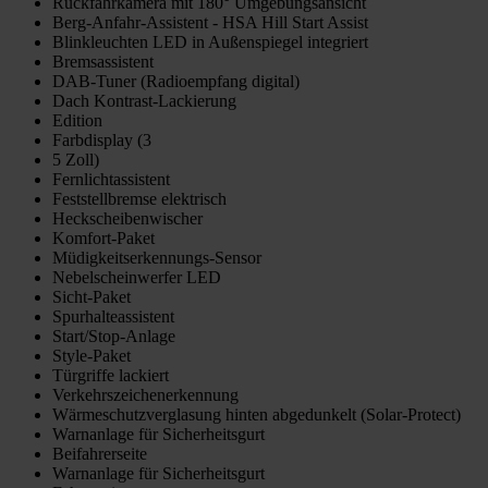
Rückfahrkamera mit 180° Umgebungsansicht
Berg-Anfahr-Assistent - HSA Hill Start Assist
Blinkleuchten LED in Außenspiegel integriert
Bremsassistent
DAB-Tuner (Radioempfang digital)
Dach Kontrast-Lackierung
Edition
Farbdisplay (3
5 Zoll)
Fernlichtassistent
Feststellbremse elektrisch
Heckscheibenwischer
Komfort-Paket
Müdigkeitserkennungs-Sensor
Nebelscheinwerfer LED
Sicht-Paket
Spurhalteassistent
Start/Stop-Anlage
Style-Paket
Türgriffe lackiert
Verkehrszeichenerkennung
Wärmeschutzverglasung hinten abgedunkelt (Solar-Protect)
Warnanlage für Sicherheitsgurt
Beifahrerseite
Warnanlage für Sicherheitsgurt