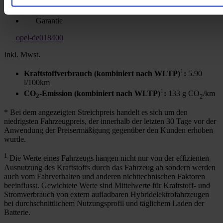
Finanzierung möglich
HU/AU neu
Garantie
opel-de018400
Inkl. Mwst.
1
Kraftstoffverbrauch (kombiniert nach WLTP)
:
5.90
l/100km
1
CO
-Emission (kombiniert nach WLTP)
:
133 g CO
/km
2
2
* Bei dem angezeigten Streichpreis handelt es sich um den
niedrigsten Fahrzeugpreis, der innerhalb der letzten 30 Tage vor der
Anwendung der Preisermäßigung gegenüber den Kunden erhoben
wurde.
1
Die Werte eines Fahrzeugs hängen nicht nur von der effizienten
Ausnutzung des Kraftstoffs durch das Fahrzeug ab sondern werden
auch vom Fahrverhalten und anderen nichttechnischen Faktoren
beeinflusst. Gewichtete Werte sind Mittelwerte für Kraftstoff- und
Stromverbrauch von extern aufladbaren Hybridelektrofahrzeugen
bei durchschnittlichem Nutzungsprofil und täglichem Laden der
Batterie.