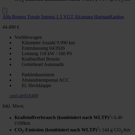
2
2
Alfa Romeo Tonale Intensa 1.5 VGT Alcantara HarmanKardon
44.490 €
Vorführwagen
Kilometer Anzahl
9.990 km
Erstzulassung
04/2026
Leistung
118 kW / 160 PS
Kraftstoffart
Benzin
Getriebeart
Automatik
Parklenkassistent
Abstandstempomat ACC
El. Heckklappe
opel-de018400
Inkl. Mwst.
1
Kraftstoffverbrauch (kombiniert nach WLTP)
:
6.40
l/100km
1
CO
-Emission (kombiniert nach WLTP)
:
144 g CO
/km
2
2