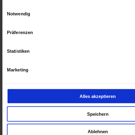
Inkl. Mwst.
Einwilligungsauswahl
1
Kraftstoffverbrauch (kombiniert nach WLTP)
:
5.90
Notwendig
l/100km
1
CO
-Emission (kombiniert nach WLTP)
:
133 g CO
/km
2
2
Präferenzen
1
Kraftstoffverbrauch (kombiniert nach WLTP)
:
5.90
Statistiken
l/100km
1
CO
-Emission (kombiniert nach WLTP)
:
133 g CO
/km
2
2
Marketing
Alfa Romeo Tonale Ibrida Veloce Panorama Harman Kardon
53.490 €
Alles akzeptieren
Neuwagen
Kilometer Anzahl
5 km
Erstzulassung
Speichern
Leistung
128 kW / 174 PS
Kraftstoffart
Benzin
Getriebeart
Automatik
Ablehnen