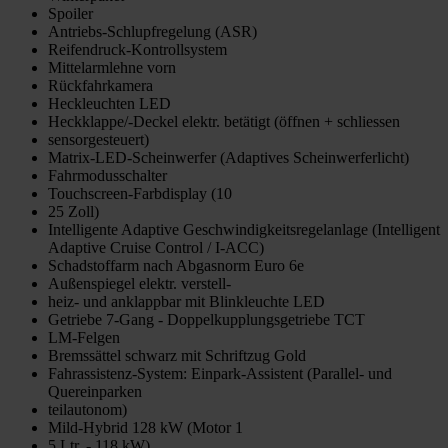
Spoiler
Antriebs-Schlupfregelung (ASR)
Reifendruck-Kontrollsystem
Mittelarmlehne vorn
Rückfahrkamera
Heckleuchten LED
Heckklappe/-Deckel elektr. betätigt (öffnen + schliessen
sensorgesteuert)
Matrix-LED-Scheinwerfer (Adaptives Scheinwerferlicht)
Fahrmodusschalter
Touchscreen-Farbdisplay (10
25 Zoll)
Intelligente Adaptive Geschwindigkeitsregelanlage (Intelligent
Adaptive Cruise Control / I-ACC)
Schadstoffarm nach Abgasnorm Euro 6e
Außenspiegel elektr. verstell-
heiz- und anklappbar mit Blinkleuchte LED
Getriebe 7-Gang - Doppelkupplungsgetriebe TCT
LM-Felgen
Bremssättel schwarz mit Schriftzug Gold
Fahrassistenz-System: Einpark-Assistent (Parallel- und
Quereinparken
teilautonom)
Mild-Hybrid 128 kW (Motor 1
5 Ltr. - 118 kW)