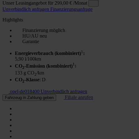
Unser Leasingangebot für
299,00 €
/Monat
Unverbindlich anfragen
Finanzierungsanfrage
Highlights
Finanzierung möglich
HU/AU neu
Garantie
1
Energieverbrauch (kombiniert)
:
5,90 l/100km
1
CO
-Emission (kombiniert)
:
2
133 g CO
/km
2
CO
-Klasse
: D
2
opel-de018400
Unverbindlich anfragen
Filiale anrufen
Fahrzeug in Zahlung geben