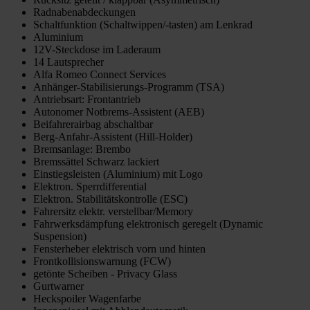
Radnabenabdeckungen
Schaltfunktion (Schaltwippen/-tasten) am Lenkrad
Aluminium
12V-Steckdose im Laderaum
14 Lautsprecher
Alfa Romeo Connect Services
Anhänger-Stabilisierungs-Programm (TSA)
Antriebsart: Frontantrieb
Autonomer Notbrems-Assistent (AEB)
Beifahrerairbag abschaltbar
Berg-Anfahr-Assistent (Hill-Holder)
Bremsanlage: Brembo
Bremssättel Schwarz lackiert
Einstiegsleisten (Aluminium) mit Logo
Elektron. Sperrdifferential
Elektron. Stabilitätskontrolle (ESC)
Fahrersitz elektr. verstellbar/Memory
Fahrwerksdämpfung elektronisch geregelt (Dynamic
Suspension)
Fensterheber elektrisch vorn und hinten
Frontkollisionswarnung (FCW)
getönte Scheiben - Privacy Glass
Gurtwarner
Heckspoiler Wagenfarbe