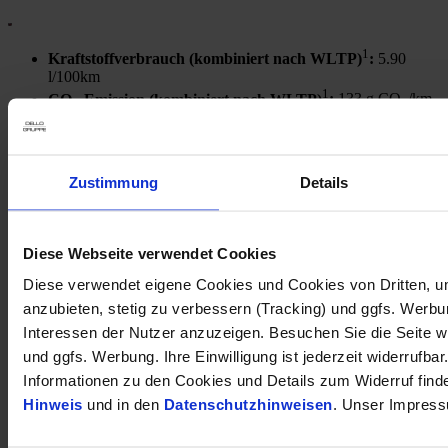
1
Kraftstoffverbrauch (kombiniert nach WLTP)
:
5.90
l/100km
1
CO
-Emission (kombiniert nach WLTP)
:
133 g CO
/km
2
2
Alfa Romeo Tonale Sport Speciale MHEV 1.5 VGT
Zustimmung
Details
47.890 €
Tageszulassung
Kilometer Anzahl
5 km
Diese Webseite verwendet Cookies
Erstzulassung
03/2026
Leistung
128 kW / 174 PS
Diese verwendet eigene Cookies und Cookies von Dritten, u
Kraftstoffart
Benzin
anzubieten, stetig zu verbessern (Tracking) und ggfs. Werb
Getriebeart
Automatik
Interessen der Nutzer anzuzeigen. Besuchen Sie die Seite w
Finanzierung möglich
und ggfs. Werbung. Ihre Einwilligung ist jederzeit widerrufbar
HU/AU neu
Informationen zu den Cookies und Details zum Widerruf find
Garantie
Hinweis
und in den
Datenschutzhinweisen
. Unser Impress
opel-de018400