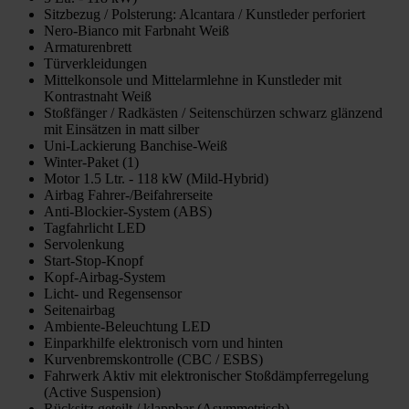
Sitzbezug / Polsterung: Alcantara / Kunstleder perforiert
Nero-Bianco mit Farbnaht Weiß
Armaturenbrett
Türverkleidungen
Mittelkonsole und Mittelarmlehne in Kunstleder mit
Kontrastnaht Weiß
Stoßfänger / Radkästen / Seitenschürzen schwarz glänzend
mit Einsätzen in matt silber
Uni-Lackierung Banchise-Weiß
Winter-Paket (1)
Motor 1.5 Ltr. - 118 kW (Mild-Hybrid)
Airbag Fahrer-/Beifahrerseite
Anti-Blockier-System (ABS)
Tagfahrlicht LED
Servolenkung
Start-Stop-Knopf
Kopf-Airbag-System
Licht- und Regensensor
Seitenairbag
Ambiente-Beleuchtung LED
Einparkhilfe elektronisch vorn und hinten
Kurvenbremskontrolle (CBC / ESBS)
Fahrwerk Aktiv mit elektronischer Stoßdämpferregelung
(Active Suspension)
Rücksitz geteilt / klappbar (Asymmetrisch)