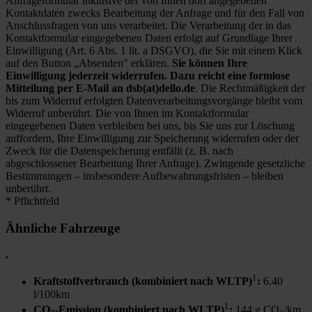
Anfrageformular inklusive der von Ihnen dort angegebenen
Kontaktdaten zwecks Bearbeitung der Anfrage und für den Fall von
Anschlussfragen von uns verarbeitet. Die Verarbeitung der in das
Kontaktformular eingegebenen Daten erfolgt auf Grundlage Ihrer
Einwilligung (Art. 6 Abs. 1 lit. a DSGVO), die Sie mit einem Klick
auf den Button „Absenden" erklären.
Sie können Ihre
Einwilligung jederzeit widerrufen. Dazu reicht eine formlose
Mitteilung per E-Mail an dsb(at)dello.de
. Die Rechtmäßigkeit der
bis zum Widerruf erfolgten Datenverarbeitungsvorgänge bleibt vom
Widerruf unberührt. Die von Ihnen im Kontaktformular
eingegebenen Daten verbleiben bei uns, bis Sie uns zur Löschung
auffordern, Ihre Einwilligung zur Speicherung widerrufen oder der
Zweck für die Datenspeicherung entfällt (z. B. nach
abgeschlossener Bearbeitung Ihrer Anfrage). Zwingende gesetzliche
Bestimmungen – insbesondere Aufbewahrungsfristen – bleiben
unberührt.
* Pflichtfeld
Ähnliche Fahrzeuge
1
Kraftstoffverbrauch (kombiniert nach WLTP)
:
6.40
l/100km
1
CO
-Emission (kombiniert nach WLTP)
:
144 g CO
/km