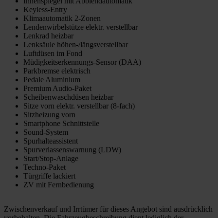
Innenspiegel mit Abblendautomatik
Keyless-Entry
Klimaautomatik 2-Zonen
Lendenwirbelstütze elektr. verstellbar
Lenkrad heizbar
Lenksäule höhen-/längsverstellbar
Luftdüsen im Fond
Müdigkeitserkennungs-Sensor (DAA)
Parkbremse elektrisch
Pedale Aluminium
Premium Audio-Paket
Scheibenwaschdüsen heizbar
Sitze vorn elektr. verstellbar (8-fach)
Sitzheizung vorn
Smartphone Schnittstelle
Sound-System
Spurhalteassistent
Spurverlassenswarnung (LDW)
Start/Stop-Anlage
Techno-Paket
Türgriffe lackiert
ZV mit Fernbedienung
Zwischenverkauf und Irrtümer für dieses Angebot sind ausdrücklich
vorbehalten. Die Fahrzeugbeschreibung dient lediglich der