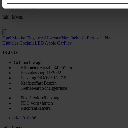
opel-de018406
Inkl. Mwst.
Opel Mokka Elegance Allwetter/Navi/beheizb.Frontsch. Navi
Digitales Cockpit LED Apple CarPlay
16.450 €
Gebrauchtwagen
Kilometer Anzahl
34.957 km
Erstzulassung
11/2022
Leistung
96 kW / 131 PS
Kraftstoffart
Benzin
Getriebeart
Schaltgetriebe
Sitz+Lenkradheizung
PDC vorn+hinten
Rückfahrkamera
opel-de018406
Inkl. Mwst.