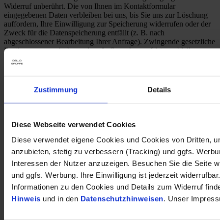
Widerruf unberührt. Die von Ihnen im Kontaktformular
eingegebenen Daten verbleiben bei uns, bis Sie uns zur Löschung
auffordern, Ihre Einwilligung zur Speicherung widerrufen oder der
Zweck für die Datenspeicherung entfällt (z. B. nach
abgeschlossener Bearbeitung Ihrer Anfrage). Zwingende gesetzliche
Bestimmungen – insbesondere Aufbewahrungsfristen – bleiben
unberührt.
* Pflichtfeld
Ähnliche Fahrzeuge
Zustimmung
Details
Diese Webseite verwendet Cookies
Opel Mokka Elegance
Automatik/heizb.Frontscheibe/Rückfahrkamera
Diese verwendet eigene Cookies und Cookies von Dritten, u
17.450 €
anzubieten, stetig zu verbessern (Tracking) und ggfs. Werb
Interessen der Nutzer anzuzeigen. Besuchen Sie die Seite w
Gebrauchtwagen
und ggfs. Werbung. Ihre Einwilligung ist jederzeit widerrufbar
Kilometer Anzahl
22.982 km
Erstzulassung
10/2022
Informationen zu den Cookies und Details zum Widerruf find
Leistung
96 kW / 131 PS
Hinweis
und in den
Datenschutzhinweisen
. Unser Impress
Kraftstoffart
Benzin
Getriebeart
Automatik