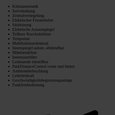
Klimaautomatik
Servolenkung
Zentralverriegelung
Elektrischer Fensterheber
Sitzheizung
Elektrische Aussenspiegel
Teilbare Ruecksitzlehne
Tempomat
Multifunktionslenkrad
Innenspiegel autom. abblendbar
Mittelarmlehne
Innenraumfilter
Lenksaeule einstellbar
ParkDistanceControl vorne und hinten
Ambientebeleuchtung
Lederlenkrad
Geschwindigkeitsbegrenzungsanlage
Funkfernbedienung