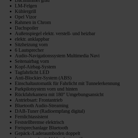
Dachhimmel grau
LM-Felgen
Kühlergrill
Opel Vizor
Rahmen in Chrom
Dachspoiler
Außenspiegel elektr. verstell- und heizbar
elektr. anklappbar
Sitzheizung vorn
6 Lautsprecher
Audio-Navigationssystem Multimedia Navi
Seitenairbag vorn
Kopf-Airbag-System
Tagfahrlicht LED
Anti-Blockier-System (ABS)
Einschaltautomatik für Fahrlicht mit Tunnelerkennung
Parkpilotsystem vorn und hinten
Rückfahrkamera mit 180° Umgebungsansicht
Antriebsart: Frontantrieb
Bluetooth Audio-Streaming
DAB-Tuner (Radioempfang digital)
Fernlichtassistent
Feststellbremse elektrisch
Freisprechanlage Bluetooth
Gepäck-/Laderaumboden doppelt