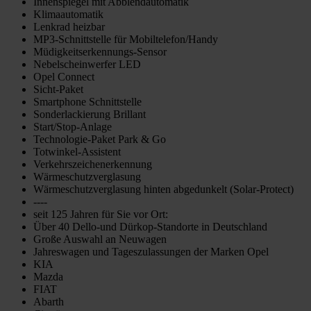
Innenspiegel mit Abblendautomatik
Klimaautomatik
Lenkrad heizbar
MP3-Schnittstelle für Mobiltelefon/Handy
Müdigkeitserkennungs-Sensor
Nebelscheinwerfer LED
Opel Connect
Sicht-Paket
Smartphone Schnittstelle
Sonderlackierung Brillant
Start/Stop-Anlage
Technologie-Paket Park & Go
Totwinkel-Assistent
Verkehrszeichenerkennung
Wärmeschutzverglasung
Wärmeschutzverglasung hinten abgedunkelt (Solar-Protect)
----
seit 125 Jahren für Sie vor Ort:
Über 40 Dello-und Dürkop-Standorte in Deutschland
Große Auswahl an Neuwagen
Jahreswagen und Tageszulassungen der Marken Opel
KIA
Mazda
FIAT
Abarth