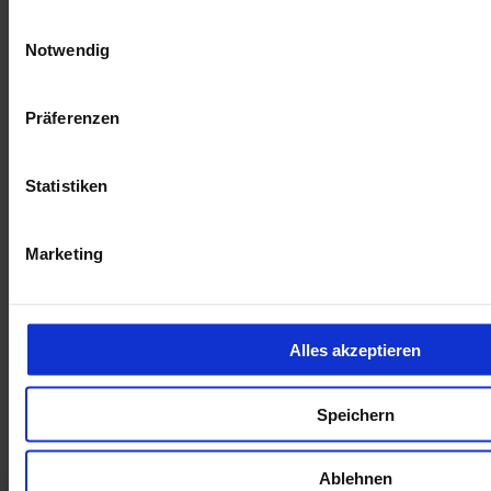
Einparkhilfe vo+hi
Einwilligungsauswahl
Sitz+Lenkradheizung
Notwendig
Navigation
opel-de018406
Präferenzen
Inkl. Mwst.
Statistiken
Opel Mokka Elegance heizb.Frontera/Navi/LED-Scheinw Digitales
Cockpit Apple CarPlay
Marketing
12.950 €
Gebrauchtwagen
Kilometer Anzahl
44.194 km
Erstzulassung
09/2021
Alles akzeptieren
Leistung
74 kW / 101 PS
Kraftstoffart
Benzin
Getriebeart
Schaltgetriebe
Speichern
Sitz+Lenkradheizung
PDC vorn+hinten
Ablehnen
Rückfahrkamera