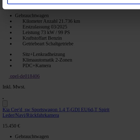
17.950 €
Gebrauchtwagen
Kilometer Anzahl
21.736 km
Erstzulassung
03/2025
Leistung
73 kW / 99 PS
Kraftstoffart
Benzin
Getriebeart
Schaltgetriebe
Sitz+Lenkradheizung
Klimaautomatik 2-Zonen
PDC+Kamera
opel-de018406
Inkl. Mwst.
Kia Cee'd_sw Sportswagon 1.4 T-GDI EU6d-T Spirit
Leder/Navi/Rückfahrkamera
15.450 €
Gebrauchtwagen