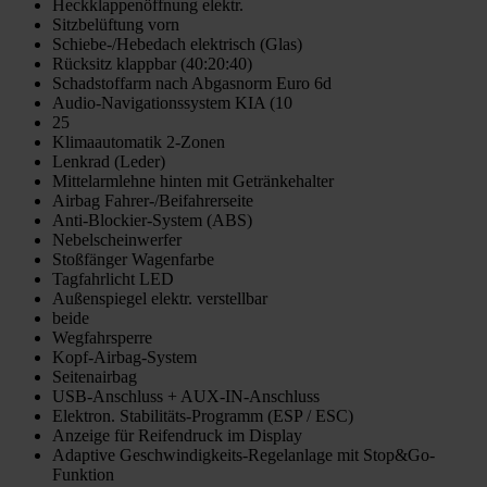
Heckklappenöffnung elektr.
Sitzbelüftung vorn
Schiebe-/Hebedach elektrisch (Glas)
Rücksitz klappbar (40:20:40)
Schadstoffarm nach Abgasnorm Euro 6d
Audio-Navigationssystem KIA (10
25
Klimaautomatik 2-Zonen
Lenkrad (Leder)
Mittelarmlehne hinten mit Getränkehalter
Airbag Fahrer-/Beifahrerseite
Anti-Blockier-System (ABS)
Nebelscheinwerfer
Stoßfänger Wagenfarbe
Tagfahrlicht LED
Außenspiegel elektr. verstellbar
beide
Wegfahrsperre
Kopf-Airbag-System
Seitenairbag
USB-Anschluss + AUX-IN-Anschluss
Elektron. Stabilitäts-Programm (ESP / ESC)
Anzeige für Reifendruck im Display
Adaptive Geschwindigkeits-Regelanlage mit Stop&Go-
Funktion