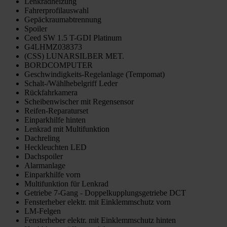
Lenkradheizung
Fahrerprofilauswahl
Gepäckraumabtrennung
Spoiler
Ceed SW 1.5 T-GDI Platinum
G4LHMZ038373
(CSS) LUNARSILBER MET.
BORDCOMPUTER
Geschwindigkeits-Regelanlage (Tempomat)
Schalt-/Wählhebelgriff Leder
Rückfahrkamera
Scheibenwischer mit Regensensor
Reifen-Reparaturset
Einparkhilfe hinten
Lenkrad mit Multifunktion
Dachreling
Heckleuchten LED
Dachspoiler
Alarmanlage
Einparkhilfe vorn
Multifunktion für Lenkrad
Getriebe 7-Gang - Doppelkupplungsgetriebe DCT
Fensterheber elektr. mit Einklemmschutz vorn
LM-Felgen
Fensterheber elektr. mit Einklemmschutz hinten