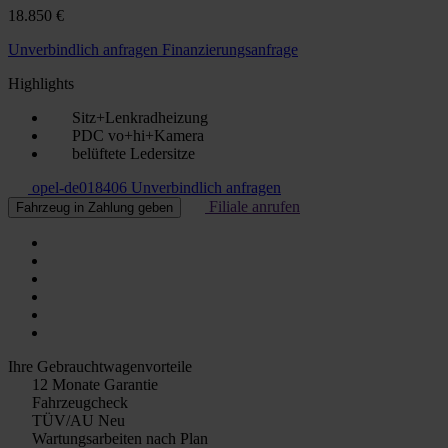
18.850 €
Unverbindlich anfragen
Finanzierungsanfrage
Highlights
Sitz+Lenkradheizung
PDC vo+hi+Kamera
belüftete Ledersitze
opel-de018406
Unverbindlich anfragen
Filiale anrufen
Fahrzeug in Zahlung geben
Ihre Gebrauchtwagenvorteile
12 Monate Garantie
Fahrzeugcheck
TÜV/AU Neu
Wartungsarbeiten nach Plan