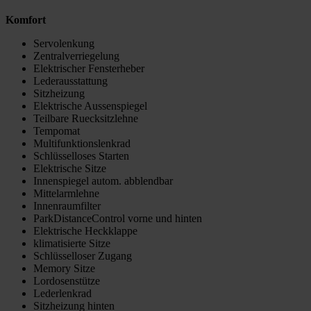
Komfort
Servolenkung
Zentralverriegelung
Elektrischer Fensterheber
Lederausstattung
Sitzheizung
Elektrische Aussenspiegel
Teilbare Ruecksitzlehne
Tempomat
Multifunktionslenkrad
Schlüsselloses Starten
Elektrische Sitze
Innenspiegel autom. abblendbar
Mittelarmlehne
Innenraumfilter
ParkDistanceControl vorne und hinten
Elektrische Heckklappe
klimatisierte Sitze
Schlüsselloser Zugang
Memory Sitze
Lordosenstütze
Lederlenkrad
Sitzheizung hinten