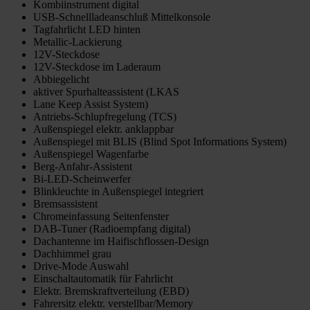
Kombiinstrument digital
USB-Schnellladeanschluß Mittelkonsole
Tagfahrlicht LED hinten
Metallic-Lackierung
12V-Steckdose
12V-Steckdose im Laderaum
Abbiegelicht
aktiver Spurhalteassistent (LKAS
Lane Keep Assist System)
Antriebs-Schlupfregelung (TCS)
Außenspiegel elektr. anklappbar
Außenspiegel mit BLIS (Blind Spot Informations System)
Außenspiegel Wagenfarbe
Berg-Anfahr-Assistent
Bi-LED-Scheinwerfer
Blinkleuchte in Außenspiegel integriert
Bremsassistent
Chromeinfassung Seitenfenster
DAB-Tuner (Radioempfang digital)
Dachantenne im Haifischflossen-Design
Dachhimmel grau
Drive-Mode Auswahl
Einschaltautomatik für Fahrlicht
Elektr. Bremskraftverteilung (EBD)
Fahrersitz elektr. verstellbar/Memory