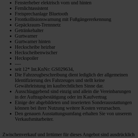
Fensterheber elektrisch vorn und hinten
Fernlichtassistent
Freisprechanlage Bluetooth
Frontkollisionswarnung mit Fußgängererkennung
Gepäckraum-Trennnetz
Getränkehalter
Gurtwarner
Gurtwarner hinten
Heckscheibe heizbar
Heckscheibenwischer
Heckspoiler
----
seit 12* Int.KnNr: GS029634,
Die Fahrzeugbeschreibung dient lediglich der allgemeinen
Identifizierung des Fahrzeuges und stellt keine
Gewährleistung im kaufrechtlichen Sinne dar.
Ausschlaggebend sind einzig und allein die Vereinbarungen
in der Auftragsbestätigung oder im Kaufvertrag
Einige der abgebildeten und inserierten Sonderausstattungen
können bei ihrer Nutzung weitere Kosten verursachen.
Den genauen Ausstattungsumfang erhalten Sie von unserem
Verkaufsmitarbeiter.
Zwischenverkauf und Irrtümer für dieses Angebot sind ausdrücklich