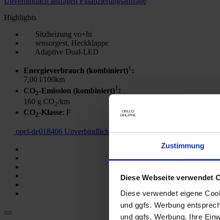
Unverbindlich anfragen
Finanzierungsanfrage
Highlights
Sitzheizung vo+hi
sensorgest. Heckklappe
Adaptive Dual-LED
1
Energieverbrauch (kombiniert)
:
7,00 l/100km
1
CO
-Emission (kombiniert)
:
2
160 g CO
/km
2
CO
-Klasse
: F
2
opel-de018406
Unverbindlich anfragen
Fahrzeug in Zahlung gebe
Zustimmung
Diese Webseite verwendet 
Diese verwendet eigene Cooki
und ggfs. Werbung entsprech
und ggfs. Werbung. Ihre Einwi