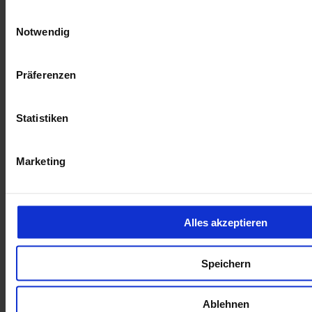
1
Kombinierter Stromverbrauch (nach WLTP)
:
0,00
Einwilligungsauswahl
l/100km
Notwendig
1
CO
-Emission (kombiniert nach WLTP)
:
2
g CO
/km
2
Präferenzen
Toyota Yaris Hybrid Teamplayer LED Comfort + Safetypak.
Statistiken
24.490 €
Tageszulassung
Kilometer Anzahl
2 km
Marketing
Erstzulassung
01/2026
Leistung
85 kW / 116 PS
Kraftstoffart
Hybrid
Getriebeart
Automatik
Alles akzeptieren
Finanzierung möglich
HU/AU neu
Garantie
Speichern
opel-de004512
Inkl. Mwst.
Ablehnen