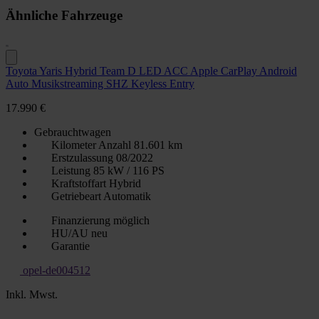
Ähnliche Fahrzeuge
Toyota Yaris Hybrid Team D LED ACC Apple CarPlay Android
Auto Musikstreaming SHZ Keyless Entry
17.990 €
Gebrauchtwagen
Kilometer Anzahl
81.601 km
Erstzulassung
08/2022
Leistung
85 kW / 116 PS
Kraftstoffart
Hybrid
Getriebeart
Automatik
Finanzierung möglich
HU/AU neu
Garantie
opel-de004512
Inkl. Mwst.