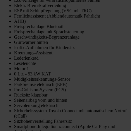
Eco-Anzeige für verbrauchsoptimiertes Fahren
Elektr. Bremskraftverteilung
ESP mit Schlupfregelung (VSC mit TRC)
Fernlichtassistent (Abblendautomatik Fahrlicht
AHB)
Freisprechanlage Bluetooth
Freisprechanlage mit Sprachsteuerung
Geschwindigkeits-Begrenzeranlage
Gurtwarner hinten
Isofix-Aufnahmen für Kindersitz
Kreuzungs-Assistent
Lederlenkrad
Leseleuchte
Motor 1
0 Ltr. - 53 kW KAT
Müdigkeitserkennungs-Sensor
Parkbremse elektrisch (EPB)
Pre-Collision-System (PCS)
Rücksitz klappbar
Seitenairbag vorn und hinten
Servolenkung elektrisch
Sicherheitssystem Toyota Connect mit automatischem Notruf
(eCall)
Sitzhöhenverstellung Fahrersitz
Smartphone-Integration x-connect (Apple CarPlay und