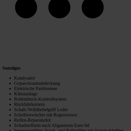
Sonstiges
Katalysator
Gepaeckraumabdeckung
Elektrische Parkbremse
Klimaanlage
Reifendruck-Kontrollsystem
Rückfahrkamera
Schalt-/Wählhebelgriff Leder
Scheibenwischer mit Regensensor
Reifen-Reparaturkit
Schadstoffarm nach Abgasnorm Euro 6d
Innenraumfilter: Staub- und Pollenfilter mit Aktivkohlefilter