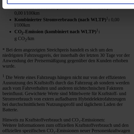
1
Kraftstoffverbrauch (kombiniert nach WLTP)
:
0,00 l/100km
1
Kombinierter Stromverbrauch (nach WLTP)
:
0,00
l/100km
1
CO
-Emission (kombiniert nach WLTP)
:
2
g CO
/km
2
* Bei dem angezeigten Streichpreis handelt es sich um den
niedrigsten Fahrzeugpreis, der innerhalb der letzten 30 Tage vor der
Anwendung der Preisermäßigung gegenüber den Kunden erhoben
wurde.
1
Die Werte eines Fahrzeugs hängen nicht nur von der effizienten
Ausnutzung des Kraftstoffs durch das Fahrzeug ab sondern werden
auch vom Fahrverhalten und anderen nichttechnischen Faktoren
beeinflusst. Gewichtete Werte sind Mittelwerte für Kraftstoff- und
Stromverbrauch von extern aufladbaren Hybridelektrofahrzeugen
bei durchschnittlichem Nutzungsprofil und täglichem Laden der
Batterie.
Hinweis zu Kraftstoffverbrauch und CO₂-Emissionen:
Weitere Informationen zum offiziellen Kraftstoffverbrauch und den
offiziellen spezifischen CO₂-Emissionen neuer Personenkraftwagen