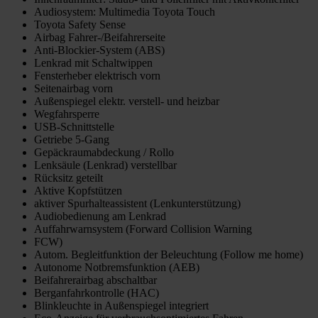
Audiosystem: Multimedia Toyota Touch
Toyota Safety Sense
Airbag Fahrer-/Beifahrerseite
Anti-Blockier-System (ABS)
Lenkrad mit Schaltwippen
Fensterheber elektrisch vorn
Seitenairbag vorn
Außenspiegel elektr. verstell- und heizbar
Wegfahrsperre
USB-Schnittstelle
Getriebe 5-Gang
Gepäckraumabdeckung / Rollo
Lenksäule (Lenkrad) verstellbar
Rücksitz geteilt
Aktive Kopfstützen
aktiver Spurhalteassistent (Lenkunterstützung)
Audiobedienung am Lenkrad
Auffahrwarnsystem (Forward Collision Warning
FCW)
Autom. Begleitfunktion der Beleuchtung (Follow me home)
Autonome Notbremsfunktion (AEB)
Beifahrerairbag abschaltbar
Berganfahrkontrolle (HAC)
Blinkleuchte in Außenspiegel integriert