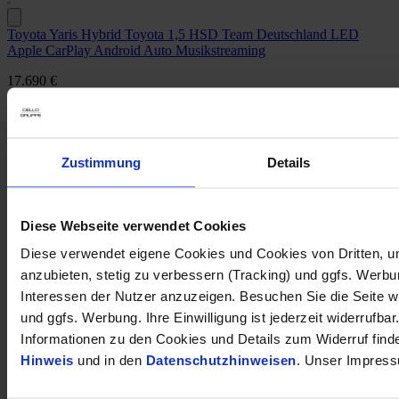
Toyota Yaris Hybrid Toyota 1,5 HSD Team Deutschland LED
Apple CarPlay Android Auto Musikstreaming
17.690 €
Gebrauchtwagen
Kilometer Anzahl
65.000 km
Erstzulassung
12/2022
Leistung
85 kW / 116 PS
Zustimmung
Details
Kraftstoffart
Hybrid
Getriebeart
Automatik
Finanzierung möglich
Diese Webseite verwendet Cookies
HU/AU neu
Diese verwendet eigene Cookies und Cookies von Dritten, u
Garantie
anzubieten, stetig zu verbessern (Tracking) und ggfs. Werb
opel-de004512
Interessen der Nutzer anzuzeigen. Besuchen Sie die Seite w
Inkl. Mwst.
und ggfs. Werbung. Ihre Einwilligung ist jederzeit widerrufbar
Informationen zu den Cookies und Details zum Widerruf find
Hinweis
und in den
Datenschutzhinweisen
. Unser Impress
1
Kraftstoffverbrauch (kombiniert nach WLTP)
:
0,00 l/100km