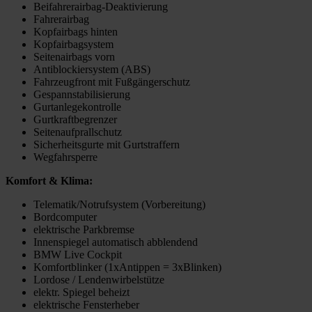
Beifahrerairbag-Deaktivierung
Fahrerairbag
Kopfairbags hinten
Kopfairbagsystem
Seitenairbags vorn
Antiblockiersystem (ABS)
Fahrzeugfront mit Fußgängerschutz
Gespannstabilisierung
Gurtanlegekontrolle
Gurtkraftbegrenzer
Seitenaufprallschutz
Sicherheitsgurte mit Gurtstraffern
Wegfahrsperre
Komfort & Klima:
Telematik/Notrufsystem (Vorbereitung)
Bordcomputer
elektrische Parkbremse
Innenspiegel automatisch abblendend
BMW Live Cockpit
Komfortblinker (1xAntippen = 3xBlinken)
Lordose / Lendenwirbelstütze
elektr. Spiegel beheizt
elektrische Fensterheber