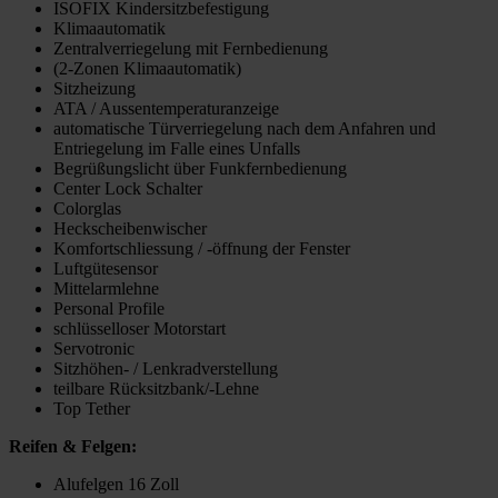
ISOFIX Kindersitzbefestigung
Klimaautomatik
Zentralverriegelung mit Fernbedienung
(2-Zonen Klimaautomatik)
Sitzheizung
ATA / Aussentemperaturanzeige
automatische Türverriegelung nach dem Anfahren und
Entriegelung im Falle eines Unfalls
Begrüßungslicht über Funkfernbedienung
Center Lock Schalter
Colorglas
Heckscheibenwischer
Komfortschliessung / -öffnung der Fenster
Luftgütesensor
Mittelarmlehne
Personal Profile
schlüsselloser Motorstart
Servotronic
Sitzhöhen- / Lenkradverstellung
teilbare Rücksitzbank/-Lehne
Top Tether
Reifen & Felgen:
Alufelgen 16 Zoll