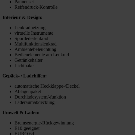
Pannenset
Reifendruck-Kontrolle
Interieur & Design:
Lenkradheizung
virtuelle Instrumente
Sportlederlenkrad
Multifunktionslenkrad
Ambientebeleuchtung
Bedienelemente am Lenkrad
Getränkehalter
Lichtpaket
Gepäck- / Ladehilfen:
automatische Heckklappe-/Deckel
Ablagenpaket
Durchladesystem/-funktion
Laderaumabdeckung
Umwelt & Laden:
Bremsenergie-Rückgewinnung
E10 geeignet
EURO 6d