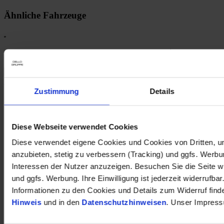
Ähnliche Fahrzeuge
1
Stromverbrauch (kombiniert nach WLTP)
:
Kia EV6 GT-Line RWD 84kw/h
,Navi+Soundpaket+LED+Wärmepumpe+HEAD-UP-
Zustimmung
Details
Display+Klimasitze
59.290 €
Diese Webseite verwendet Cookies
Neuwagen
Diese verwendet eigene Cookies und Cookies von Dritten, u
Kilometer Anzahl
0 km
Erstzulassung
anzubieten, stetig zu verbessern (Tracking) und ggfs. Werb
Leistung
168 kW / 228 PS
Interessen der Nutzer anzuzeigen. Besuchen Sie die Seite w
Kraftstoffart
Elektro
und ggfs. Werbung. Ihre Einwilligung ist jederzeit widerrufbar
Getriebeart
Automatik
Informationen zu den Cookies und Details zum Widerruf find
Drive-Assist-Paket
Hinweis
und in den
Datenschutzhinweisen
. Unser Impress
LED ACC-Tempom.
Pano-Dach Sitzh. R-Kam