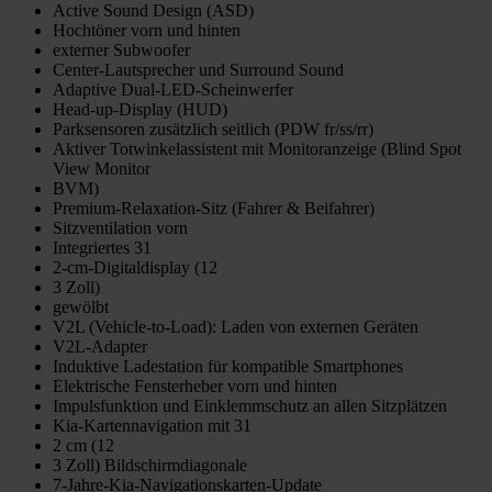
Active Sound Design (ASD)
Hochtöner vorn und hinten
externer Subwoofer
Center-Lautsprecher und Surround Sound
Adaptive Dual-LED-Scheinwerfer
Head-up-Display (HUD)
Parksensoren zusätzlich seitlich (PDW fr/ss/rr)
Aktiver Totwinkelassistent mit Monitoranzeige (Blind Spot
View Monitor
BVM)
Premium-Relaxation-Sitz (Fahrer & Beifahrer)
Sitzventilation vorn
Integriertes 31
2-cm-Digitaldisplay (12
3 Zoll)
gewölbt
V2L (Vehicle-to-Load): Laden von externen Geräten
V2L-Adapter
Induktive Ladestation für kompatible Smartphones
Elektrische Fensterheber vorn und hinten
Impulsfunktion und Einklemmschutz an allen Sitzplätzen
Kia-Kartennavigation mit 31
2 cm (12
3 Zoll) Bildschirmdiagonale
7-Jahre-Kia-Navigationskarten-Update