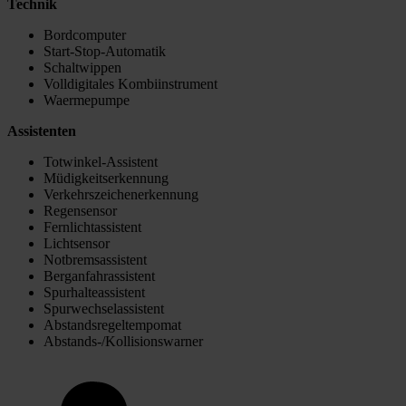
Technik
Bordcomputer
Start-Stop-Automatik
Schaltwippen
Volldigitales Kombiinstrument
Waermepumpe
Assistenten
Totwinkel-Assistent
Müdigkeitserkennung
Verkehrszeichenerkennung
Regensensor
Fernlichtassistent
Lichtsensor
Notbremsassistent
Berganfahrassistent
Spurhalteassistent
Spurwechselassistent
Abstandsregeltempomat
Abstands-/Kollisionswarner