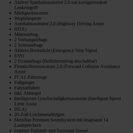
Aktiver Spurhalteassistent 2.0 mit korrigierendem
Lenkeingriff
Müdigkeitswarner
Wegfahrsperre
Autobahnassistent 2.0 (Highway Driving Assist
HDA)
Mittenairbag
2 Vorhangairbags
2 Seitenairbags
Aktives Bremslicht (Emergency Stop Signal
ESS)
2 Frontairbags (Beifahrerairbag abschaltbar)
Frontkollisionswarner 2.0 (Forward Collision Avoidance
Assist
FCA): Fahrzeuge
Fußgänger
Fahrradfahrer
inkl. Abbiegef
Intelligenter Geschwindigkeitsassistent (Intelligent Speed
Limit Assist
ISLA)
20-Zoll-Leichtmetallfelgen
Meridian Premium Soundsystem mit insgesamt 14
Lautsprechern
externer Endstufe und Surround Sound