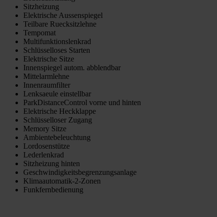
Sitzheizung
Elektrische Aussenspiegel
Teilbare Ruecksitzlehne
Tempomat
Multifunktionslenkrad
Schlüsselloses Starten
Elektrische Sitze
Innenspiegel autom. abblendbar
Mittelarmlehne
Innenraumfilter
Lenksaeule einstellbar
ParkDistanceControl vorne und hinten
Elektrische Heckklappe
Schlüsselloser Zugang
Memory Sitze
Ambientebeleuchtung
Lordosenstütze
Lederlenkrad
Sitzheizung hinten
Geschwindigkeitsbegrenzungsanlage
Klimaautomatik-2-Zonen
Funkfernbedienung