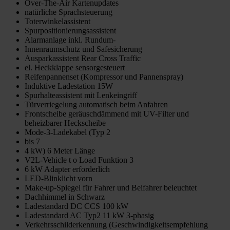
Over-The-Air Kartenupdates
natürliche Sprachsteuerung
Toterwinkelassistent
Spurpositionierungsassistent
Alarmanlage inkl. Rundum-
Innenraumschutz und Safesicherung
Ausparkassistent Rear Cross Traffic
el. Heckklappe sensorgesteuert
Reifenpannenset (Kompressor und Pannenspray)
Induktive Ladestation 15W
Spurhalteassistent mit Lenkeingriff
Türverriegelung automatisch beim Anfahren
Frontscheibe geräuschdämmend mit UV-Filter und
beheizbarer Heckscheibe
Mode-3-Ladekabel (Typ 2
bis 7
4 kW) 6 Meter Länge
V2L-Vehicle t o Load Funktion 3
6 kW Adapter erforderlich
LED-Blinklicht vorn
Make-up-Spiegel für Fahrer und Beifahrer beleuchtet
Dachhimmel in Schwarz
Ladestandard DC CCS 100 kW
Ladestandard AC Typ2 11 kW 3-phasig
Verkehrsschilderkennung (Geschwindigkeitsempfehlung