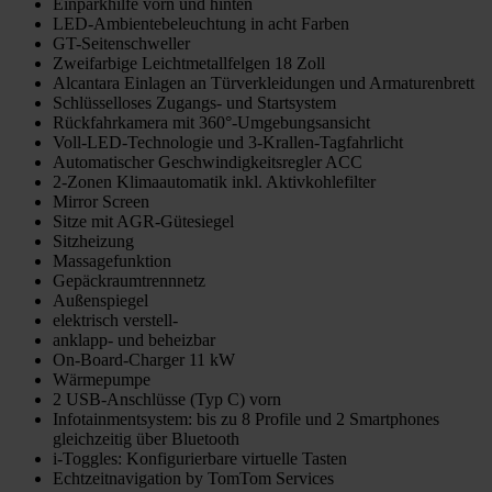
Einparkhilfe vorn und hinten
LED-Ambientebeleuchtung in acht Farben
GT-Seitenschweller
Zweifarbige Leichtmetallfelgen 18 Zoll
Alcantara Einlagen an Türverkleidungen und Armaturenbrett
Schlüsselloses Zugangs- und Startsystem
Rückfahrkamera mit 360°-Umgebungsansicht
Voll-LED-Technologie und 3-Krallen-Tagfahrlicht
Automatischer Geschwindigkeitsregler ACC
2-Zonen Klimaautomatik inkl. Aktivkohlefilter
Mirror Screen
Sitze mit AGR-Gütesiegel
Sitzheizung
Massagefunktion
Gepäckraumtrennnetz
Außenspiegel
elektrisch verstell-
anklapp- und beheizbar
On-Board-Charger 11 kW
Wärmepumpe
2 USB-Anschlüsse (Typ C) vorn
Infotainmentsystem: bis zu 8 Profile und 2 Smartphones
gleichzeitig über Bluetooth
i-Toggles: Konfigurierbare virtuelle Tasten
Echtzeitnavigation by TomTom Services