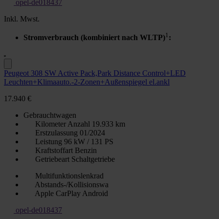
opel-de018437
Inkl. Mwst.
1
Stromverbrauch (kombiniert nach WLTP)
:
Peugeot 308 SW Active Pack,Park Distance Control+LED
Leuchten+Klimaauto.-2-Zonen+Außenspiegel el.ankl
17.940 €
Gebrauchtwagen
Kilometer Anzahl
19.933 km
Erstzulassung
01/2024
Leistung
96 kW / 131 PS
Kraftstoffart
Benzin
Getriebeart
Schaltgetriebe
Multifunktionslenkrad
Abstands-/Kollisionswa
Apple CarPlay Android
opel-de018437