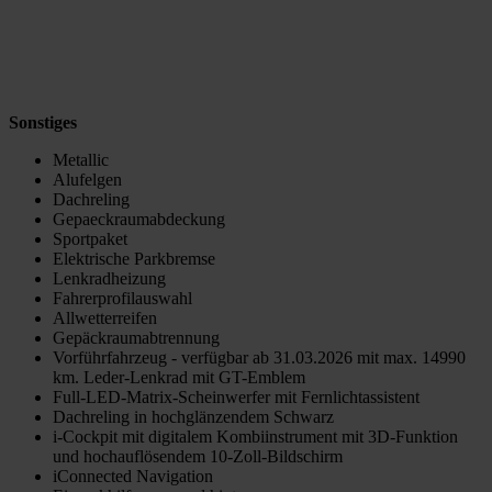
Sonstiges
Metallic
Alufelgen
Dachreling
Gepaeckraumabdeckung
Sportpaket
Elektrische Parkbremse
Lenkradheizung
Fahrerprofilauswahl
Allwetterreifen
Gepäckraumabtrennung
Vorführfahrzeug - verfügbar ab 31.03.2026 mit max. 14990
km. Leder-Lenkrad mit GT-Emblem
Full-LED-Matrix-Scheinwerfer mit Fernlichtassistent
Dachreling in hochglänzendem Schwarz
i-Cockpit mit digitalem Kombiinstrument mit 3D-Funktion
und hochauflösendem 10-Zoll-Bildschirm
iConnected Navigation