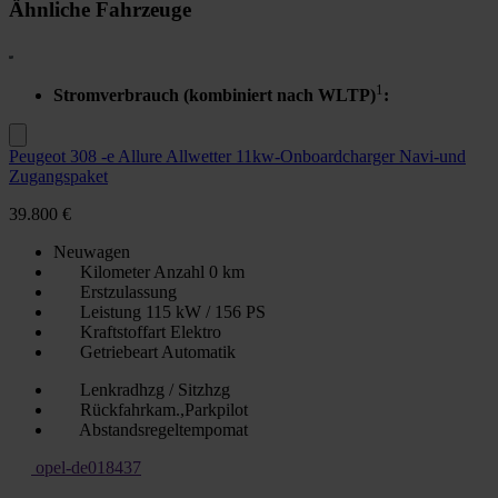
Ähnliche Fahrzeuge
1
Stromverbrauch (kombiniert nach WLTP)
:
Peugeot 308 -e Allure Allwetter 11kw-Onboardcharger Navi-und
Zugangspaket
39.800 €
Neuwagen
Kilometer Anzahl
0 km
Erstzulassung
Leistung
115 kW / 156 PS
Kraftstoffart
Elektro
Getriebeart
Automatik
Lenkradhzg / Sitzhzg
Rückfahrkam.,Parkpilot
Abstandsregeltempomat
opel-de018437