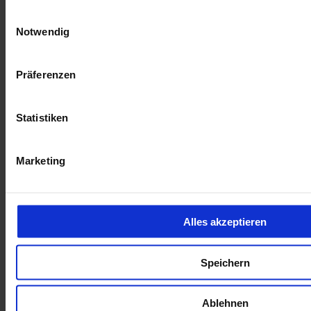
Kilometer Anzahl
19.631 km
Erstzulassung
09/2025
Einwilligungsauswahl
Leistung
100 kW / 136 PS
Notwendig
Kraftstoffart
Benzin
Getriebeart
Automatik
elektr.Panormadach
Präferenzen
Ausparkassistent
Digitales Kombiinstrum
Statistiken
opel-de018437
Inkl. Mwst.
Marketing
Opel Grandland Ultimate
HeadUp+el.Hecklappe+FocalSoundSystem+wirel. Charging
Alles akzeptieren
35.940 €
Vorführwagen
Speichern
Kilometer Anzahl
5.000 km
Erstzulassung
12/2025
Leistung
107 kW / 146 PS
Ablehnen
Kraftstoffart
Benzin