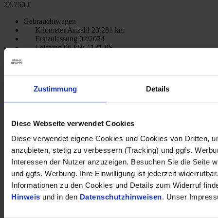
23.750 €
Gebrauchtwagen
Kilometer Anzahl
23.281 km
Erstzulassung
02/2024
Leistung
96 kW / 131 PS
Kraftstoffart
Benzin
Getriebeart
Automatik
Anhängerkupplung abneh
Zustimmung
Details
Parklenkassistent
Elektr. Heckklappe
opel-de018437
Diese Webseite verwendet Cookies
Inkl. Mwst.
Diese verwendet eigene Cookies und Cookies von Dritten, u
anzubieten, stetig zu verbessern (Tracking) und ggfs. Werb
Interessen der Nutzer anzuzeigen. Besuchen Sie die Seite w
Opel Grandland GS Hybrid Automatic el. Panoramadach Komfort-
und ggfs. Werbung. Ihre Einwilligung ist jederzeit widerrufbar
Tech-Paket
Informationen zu den Cookies und Details zum Widerruf find
29.990 €
Hinweis
und in den
Datenschutzhinweisen
. Unser Impress
Gebrauchtwagen