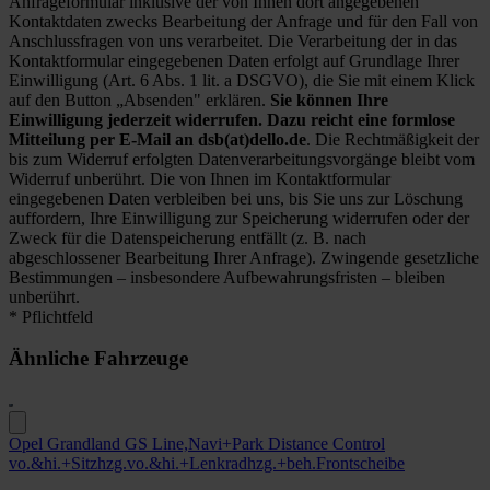
Anfrageformular inklusive der von Ihnen dort angegebenen
Kontaktdaten zwecks Bearbeitung der Anfrage und für den Fall von
Anschlussfragen von uns verarbeitet. Die Verarbeitung der in das
Kontaktformular eingegebenen Daten erfolgt auf Grundlage Ihrer
Einwilligung (Art. 6 Abs. 1 lit. a DSGVO), die Sie mit einem Klick
auf den Button „Absenden" erklären.
Sie können Ihre
Einwilligung jederzeit widerrufen. Dazu reicht eine formlose
Mitteilung per E-Mail an dsb(at)dello.de
. Die Rechtmäßigkeit der
bis zum Widerruf erfolgten Datenverarbeitungsvorgänge bleibt vom
Widerruf unberührt. Die von Ihnen im Kontaktformular
eingegebenen Daten verbleiben bei uns, bis Sie uns zur Löschung
auffordern, Ihre Einwilligung zur Speicherung widerrufen oder der
Zweck für die Datenspeicherung entfällt (z. B. nach
abgeschlossener Bearbeitung Ihrer Anfrage). Zwingende gesetzliche
Bestimmungen – insbesondere Aufbewahrungsfristen – bleiben
unberührt.
* Pflichtfeld
Ähnliche Fahrzeuge
Opel Grandland GS Line,Navi+Park Distance Control
vo.&hi.+Sitzhzg.vo.&hi.+Lenkradhzg.+beh.Frontscheibe