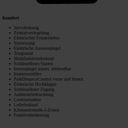
Komfort
Servolenkung
Zentralverriegelung
Elektrischer Fensterheber
Sitzheizung
Elektrische Aussenspiegel
Tempomat
Multifunktionslenkrad
Schlüsselloses Starten
Innenspiegel autom. abblendbar
Innenraumfilter
ParkDistanceControl vorne und hinten
Elektrische Heckklappe
Schlüsselloser Zugang
Ambientebeleuchtung
Lordosenstütze
Lederlenkrad
Klimaautomatik-2-Zonen
Funkfernbedienung