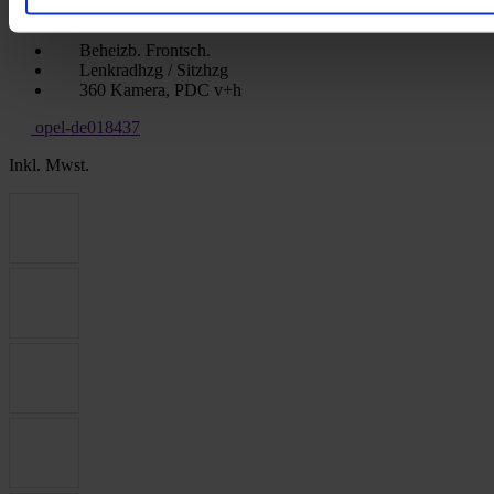
Getriebeart
Automatik
Beheizb. Frontsch.
Lenkradhzg / Sitzhzg
360 Kamera, PDC v+h
opel-de018437
Inkl. Mwst.