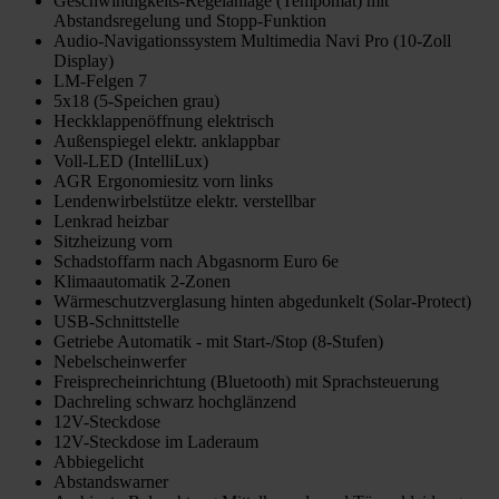
Geschwindigkeits-Regelanlage (Tempomat) mit
Abstandsregelung und Stopp-Funktion
Audio-Navigationssystem Multimedia Navi Pro (10-Zoll
Display)
LM-Felgen 7
5x18 (5-Speichen grau)
Heckklappenöffnung elektrisch
Außenspiegel elektr. anklappbar
Voll-LED (IntelliLux)
AGR Ergonomiesitz vorn links
Lendenwirbelstütze elektr. verstellbar
Lenkrad heizbar
Sitzheizung vorn
Schadstoffarm nach Abgasnorm Euro 6e
Klimaautomatik 2-Zonen
Wärmeschutzverglasung hinten abgedunkelt (Solar-Protect)
USB-Schnittstelle
Getriebe Automatik - mit Start-/Stop (8-Stufen)
Nebelscheinwerfer
Freisprecheinrichtung (Bluetooth) mit Sprachsteuerung
Dachreling schwarz hochglänzend
12V-Steckdose
12V-Steckdose im Laderaum
Abbiegelicht
Abstandswarner