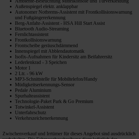
Ambiente-Beleuchtung Mittelkonsole und Türverkleidung
Außenspiegel elektr. anklappbar
Autonomer Notbrems-Assistent mit Frontkollisionswarnung
und Fußgängererkennung
Berg-Anfahr-Assistent - HSA Hill Start Assist
Bluetooth Audio-Streaming
Fernlichtassistent
Frontkollisionswarnung
Frontscheibe geräuschdämmend
Innenspiegel mit Abblendautomatik
Isofix-Aufnahmen für Kindersitz am Beifahrersitz
Lederlenkrad - 3 Speichen
Motor 1
2 Ltr. - 96 kW
MP3-Schnittstelle für Mobiltelefon/Handy
Müdigkeitserkennungs-Sensor
Pedale Aluminium
Spurhalteassistent
Technologie-Paket Park & Go Premium
Totwinkel-Assistent
Unterfahrschutz
Verkehrszeichenerkennung
Zwischenverkauf und Irrtümer für dieses Angebot sind ausdrücklich