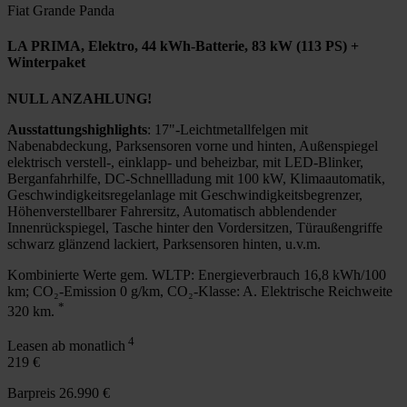
Fiat Grande Panda
LA PRIMA, Elektro, 44 kWh-Batterie, 83 kW (113 PS) +
Winterpaket
NULL ANZAHLUNG!
Ausstattungshighlights
: 17"-Leichtmetallfelgen mit
Nabenabdeckung, Parksensoren vorne und hinten, Außenspiegel
elektrisch verstell-, einklapp- und beheizbar, mit LED-Blinker,
Berganfahrhilfe, DC-Schnellladung mit 100 kW, Klimaautomatik,
Geschwindigkeitsregelanlage mit Geschwindigkeitsbegrenzer,
Höhenverstellbarer Fahrersitz, Automatisch abblendender
Innenrückspiegel, Tasche hinter den Vordersitzen, Türaußengriffe
schwarz glänzend lackiert, Parksensoren hinten, u.v.m.
Kombinierte Werte gem. WLTP: Energieverbrauch 16,8 kWh/100
km; CO₂-Emission 0 g/km, CO₂-Klasse: A. Elektrische Reichweite
*
320 km.
4
Leasen ab monatlich
219 €
Barpreis 26.990 €