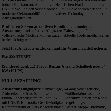
der Fiat Pandina ICON Hybrid verbinden niedrigen Verbrauch mit
hohem Fahrkomfort. Mit dem vollelektrischen Fiat Grande Panda
LA PRIMA und den verschiedenen Fiat 500e Modellen erleben Sie
moderne Elektromobilität mit innovativer Technologie und hoher
Alltagstauglichkeit.
Profitieren Sie von attraktiven Konditionen, moderner
Ausstattung und sofort verfügbaren Fahrzeugen.
Für
vollelektrische Modelle können zudem aktuelle Fördermöglichkeiten
berücksichtigt werden.
Jetzt Fiat Angebote entdecken und Ihr Wunschmodell sichern.
Fiat 600 STREET
(Sonderedition), 1.2 Turbo, Benzin, 6-Gang-Schaltgetriebe, 74
kW (101 PS)
NULL ANZAHLUNG!
Ausstattungshighlights
: Klimaanlage, 6-Gang Schaltgetriebe,
Aufmerksamkeitsassistent, Lenkrad mit Multifunktionstasten, 3-
Punkt-Sicherheitsgurte im Fond inkl. 3 Kopfstütze hinten, 5“ Radio
mit USB & Bluetooth, Geschwindigkeitsregelanlage,
Reifenreparaturkit, Parksensoren hinten, Start & Stopp-Automatik,