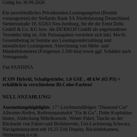
Gültig bis 30.09.2026
Ein unverbindliches Privatkunden-Leasingangebot (Bonität
vorausgesetzt) der Stellantis Bank SA Niederlassung Deutschland,
Siemensstraße 10, 63263 Neu-Isenburg, für die die Ernst Dello
GmbH & Co. KG bzw. die DÜRKOP GmbH als ungebundener
Vermittler tätig ist. Alle Preisangaben verstehen sich inkl. MwSt.
Gesamtbetrag ist Summe aus Leasingsonderzahlung und
monatlichen Leasingraten. Abrechnung von Mehr- und
Minderkilometern (Freigrenze 2.500 km) sowie ggf. Schäden nach
Vertragsende.
Fiat PANDINA
ICON Hybrid, Schaltgetriebe, 1.0 GSE , 48 kW (65 PS) +
erhältlich in verschiedene Bi-Color-Farben!
NULL ANZAHLUNG!
Ausstattungshighlights
: 17"-Leichtmetallfelgen “Diamond Cut“
Allwetter-Reifen, Reifenreparaturkit "Fix & Go", Dritte Kopfstütze
hinten, Abdeckung Mittelkonsole, Winter Paket, Tasche an der
Rückseite von Fahrer-und Beifahrersitz, Uni-Lackierung Schwarz,
Navigationssystem mit 10,25 Zoll Display, Rückfahrkamera,
Sitzheizung u.v.m.