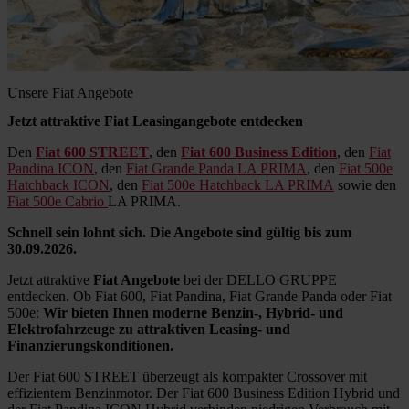
Unsere Fiat Angebote
Jetzt attraktive Fiat Leasingangebote entdecken
Den
Fiat 600 STREET
, den
Fiat 600 Business Edition
, den
Fiat
Pandina ICON
, den
Fiat Grande Panda LA PRIMA
, den
Fiat 500e
Hatchback ICON
, den
Fiat 500e Hatchback LA PRIMA
sowie den
Fiat 500e Cabrio
LA PRIMA.
Schnell sein lohnt sich. Die Angebote sind gültig bis zum
30.09.2026.
Jetzt attraktive
Fiat Angebote
bei der DELLO GRUPPE
entdecken. Ob Fiat 600, Fiat Pandina, Fiat Grande Panda oder Fiat
500e:
Wir bieten Ihnen moderne Benzin-, Hybrid- und
Elektrofahrzeuge zu attraktiven Leasing- und
Finanzierungskonditionen.
Der Fiat 600 STREET überzeugt als kompakter Crossover mit
effizientem Benzinmotor. Der Fiat 600 Business Edition Hybrid und