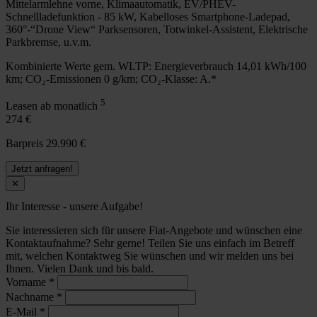
Mittelarmlehne vorne, Klimaautomatik, EV/PHEV-
Schnellladefunktion - 85 kW, Kabelloses Smartphone-Ladepad,
360°-“Drone View“ Parksensoren, Totwinkel-Assistent, Elektrische
Parkbremse, u.v.m.
Kombinierte Werte gem. WLTP: Energieverbrauch 14,01 kWh/100
km; CO₂-Emissionen 0 g/km; CO₂-Klasse: A.*
5
Leasen ab monatlich
274 €
Barpreis 29.990 €
Jetzt anfragen!
✕
Ihr Interesse - unsere Aufgabe!
Sie interessieren sich für unsere Fiat-Angebote und wünschen eine
Kontaktaufnahme? Sehr gerne! Teilen Sie uns einfach im Betreff
mit, welchen Kontaktweg Sie wünschen und wir melden uns bei
Ihnen. Vielen Dank und bis bald.
Vorname
*
Nachname
*
E-Mail
*