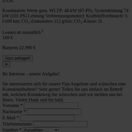
u.v.m.
Kombinierte Werte gem. WLTP: 48 kW (65 PS), Systemleistung 74
kW (101 PS) Leistung Verbrennungsmotor]: Kraftstoffverbrauch: 5
l/100 km; CO₂-Emissionen 112 g/km; CO₂-Klasse: D.
1
Leasen ab monatlich
169 €
Barpreis 22.990 €
Jetzt anfragen!
✕
Ihr Interesse - unsere Aufgabe!
Sie interessieren sich für unsere Fiat-Angebote und wünschen eine
Kontaktaufnahme? Sehr gerne! Teilen Sie uns einfach im Betreff
mit, welchen Kontaktweg Sie wünschen und wir melden uns bei
Ihnen. Vielen Dank und bis bald.
Vorname
*
Nachname
*
E-Mail
*
Telefonnummer
Standort
*