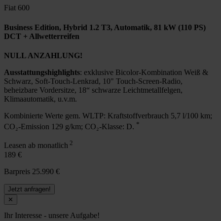
Fiat 600
Business Edition, Hybrid 1.2 T3, Automatik, 81 kW (110 PS)
DCT + Allwetterreifen
NULL ANZAHLUNG!
Ausstattungshighlights
: exklusive Bicolor-Kombination Weiß &
Schwarz, Soft-Touch-Lenkrad, 10" Touch-Screen-Radio,
beheizbare Vordersitze, 18“ schwarze Leichtmetallfelgen,
Klimaautomatik, u.v.m.
Kombinierte Werte gem. WLTP: Kraftstoffverbrauch 5,7 l/100 km;
*
CO₂-Emission 129 g/km; CO₂-Klasse: D.
2
Leasen ab monatlich
189 €
Barpreis 25.990 €
Jetzt anfragen!
✕
Ihr Interesse - unsere Aufgabe!