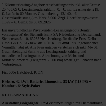
4
Kilometerleasing-Angebot: Anschaffungspreis inkl. aller Extras:
25.405,65 €, Leasingsonderzahlung: 0,– €, mtl. Leasingrate: 219,–
€, Laufzeit: 60 Monate, Gesamtbetrag: 13.140,– €,
Gesamtlaufleistung (km/Jahr): 5.000. Zzgl. Überführungskosten:
1.399,– €. Gültig bis 30.09.2026
Ein unverbindliches Privatkunden-Leasingangebot (Bonität
vorausgesetzt) der Stellantis Bank SA Niederlassung Deutschland,
Siemensstraße 10, 63263 Neu-Isenburg, für die die Ernst Dello
GmbH & Co. KG bzw. die DÜRKOP GmbH als ungebundener
Vermittler tätig ist. Alle Preisangaben verstehen sich inkl. MwSt.
Gesamtbetrag ist Summe aus Leasingsonderzahlung und
monatlichen Leasingraten. Abrechnung von Mehr- und
Minderkilometern (Freigrenze 2.500 km) sowie ggf. Schäden nach
Vertragsende.
Fiat 500e Hatchback ICON
Elektro, 42 kWh-Batterie, Limousine, 83 kW (113 PS) +
Komfort- & Style-Paket
NULL ANZAHLUNG!
Ausstattungshighlights
: 17“-Leichtmetallfelgen mit Diamantfinish,