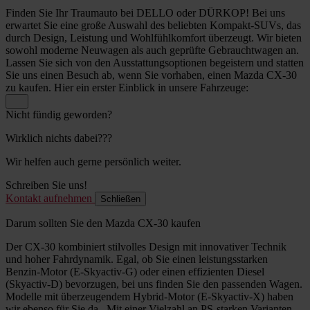
Finden Sie Ihr Traumauto bei DELLO oder DÜRKOP! Bei uns
erwartet Sie eine große Auswahl des beliebten Kompakt-SUVs, das
durch Design, Leistung und Wohlfühlkomfort überzeugt. Wir bieten
sowohl moderne Neuwagen als auch geprüfte Gebrauchtwagen an.
Lassen Sie sich von den Ausstattungsoptionen begeistern und statten
Sie uns einen Besuch ab, wenn Sie vorhaben, einen Mazda CX-30
zu kaufen. Hier ein erster Einblick in unsere Fahrzeuge:
Nicht fündig geworden?
Wirklich nichts dabei???
Wir helfen auch gerne persönlich weiter.
Schreiben Sie uns!
Kontakt aufnehmen
Schließen
Darum sollten Sie den Mazda CX-30 kaufen
Der CX-30 kombiniert stilvolles Design mit innovativer Technik
und hoher Fahrdynamik. Egal, ob Sie einen leistungsstarken
Benzin-Motor (E-Skyactiv-G) oder einen effizienten Diesel
(Skyactiv-D) bevorzugen, bei uns finden Sie den passenden Wagen.
Modelle mit überzeugendem Hybrid-Motor (E-Skyactiv-X) haben
wir ebenso für Sie da. Mit einer Vielzahl an PS-starken Varianten,