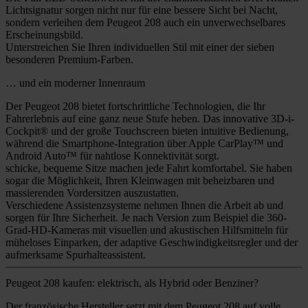
Lichtsignatur sorgen nicht nur für eine bessere Sicht bei Nacht,
sondern verleihen dem Peugeot 208 auch ein unverwechselbares
Erscheinungsbild.
Unterstreichen Sie Ihren individuellen Stil mit einer der sieben
besonderen Premium-Farben.
… und ein moderner Innenraum
Der Peugeot 208 bietet fortschrittliche Technologien, die Ihr
Fahrerlebnis auf eine ganz neue Stufe heben. Das innovative 3D-i-
Cockpit® und der große Touchscreen bieten intuitive Bedienung,
während die Smartphone-Integration über Apple CarPlay™ und
Android Auto™ für nahtlose Konnektivität sorgt.
schicke, bequeme Sitze machen jede Fahrt komfortabel. Sie haben
sogar die Möglichkeit, Ihren Kleinwagen mit beheizbaren und
massierenden Vordersitzen auszustatten.
Verschiedene Assistenzsysteme nehmen Ihnen die Arbeit ab und
sorgen für Ihre Sicherheit. Je nach Version zum Beispiel die 360-
Grad-HD-Kameras mit visuellen und akustischen Hilfsmitteln für
müheloses Einparken, der adaptive Geschwindigkeitsregler und der
aufmerksame Spurhalteassistent.
Peugeot 208 kaufen: elektrisch, als Hybrid oder Benziner?
Der französische Hersteller setzt mit dem Peugeot 208 auf volle