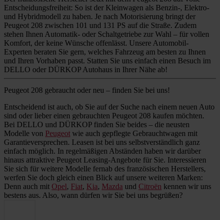
Entscheidungsfreiheit: So ist der Kleinwagen als Benzin-, Elektro-
und Hybridmodell zu haben. Je nach Motorisierung bringt der
Peugeot 208 zwischen 101 und 131 PS auf die Straße. Zudem
stehen Ihnen Automatik- oder Schaltgetriebe zur Wahl – für vollen
Komfort, der keine Wünsche offenlässt. Unsere Automobil-
Experten beraten Sie gern, welches Fahrzeug am besten zu Ihnen
und Ihren Vorhaben passt. Statten Sie uns einfach einen Besuch im
DELLO oder DÜRKOP Autohaus in Ihrer Nähe ab!
Peugeot 208 gebraucht oder neu – finden Sie bei uns!
Entscheidend ist auch, ob Sie auf der Suche nach einem neuen Auto
sind oder lieber einen gebrauchten Peugeot 208 kaufen möchten.
Bei DELLO und DÜRKOP finden Sie beides – die neusten
Modelle von
Peugeot
wie auch gepflegte Gebrauchtwagen mit
Garantieversprechen. Leasen ist bei uns selbstverständlich ganz
einfach möglich. In regelmäßigen Abständen haben wir darüber
hinaus attraktive Peugeot Leasing-Angebote für Sie. Interessieren
Sie sich für weitere Modelle fernab des französischen Herstellers,
werfen Sie doch gleich einen Blick auf unsere weiteren Marken:
Denn auch mit
Opel
,
Fiat
,
Kia
,
Mazda
und
Citroën
kennen wir uns
bestens aus. Also, wann dürfen wir Sie bei uns begrüßen?