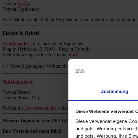
Toyota
RAV4
Toyota Highlander
SUV-Modelle mit erhöhter Sitzposition, modernem Design und option
Elektro & Hybrid
Hybridmodelle
in nahezu allen Baureihen
Plug-in Hybrid (z. B. RAV4 Plug-in Hybrid)
Elektrofahrzeuge wie der Toyota
bZ4X
👉 Vorteil: geringerer Verbrauch und reduzierte Emissionen ohne Re
Nutzfahrzeuge
Zustimmung
Toyota Proace
Toyota Proace City
Perfekt für
Gewerbekunden
– flexibel, zuverlässig und wirtschaftlich.
Diese Webseite verwendet 
Warum Toyota bei der DELLO GRUPPE kaufen?
Diese verwendet eigene Cooki
und ggfs. Werbung entsprech
Ihre Vorteile auf einen Blick:
und ggfs. Werbung. Ihre Einwi