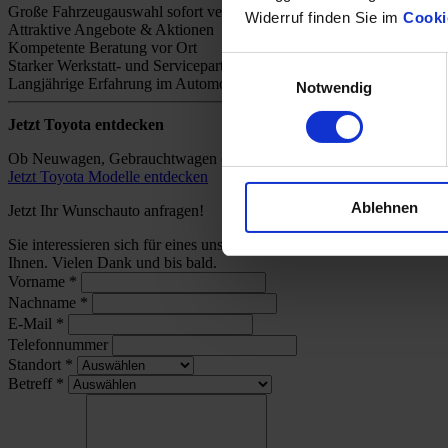
Große Fahrzeugauswahl sofort verfügbar
Widerruf finden Sie im
Cooki
Attraktive Angebote & Aktionen
Kompetente Beratung vor Ort
Einwilligungsauswahl
Starker Werkstatt- und Servicepartner
Langjährige Erfahrung im Automobilhandel
Notwendig
Jetzt Toyota entdecken
Ob Neuwagen, Gebrauchtwagen oder individuelles Angebot – bei uns 
Jetzt Toyota Modelle entdecken
Ablehnen
Jetzt Ihr Wunschauto anfragen!
Sie interessieren sich für eines unserer Toyota-Modelle und wünsch
Ihnen. Vielen Dank und bis bald.
Vorname
*
Nachname
*
E-Mail
*
Telefonnummer
Standort
*
Betreff
*