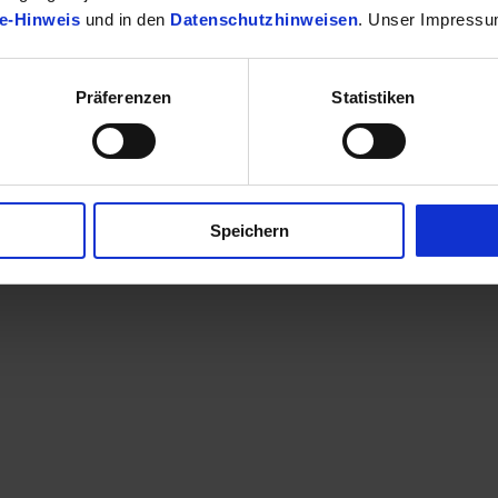
e-Hinweis
und in den
Datenschutzhinweisen
. Unser Impressu
Präferenzen
Statistiken
finden Sie Ihr passendes Toyota Fahrzeug.
Speichern
en eine Kontaktaufnahme? Sehr gerne! Teilen Sie uns einfach im Betre