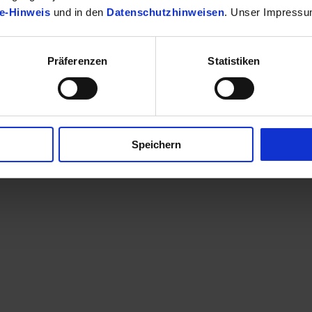
e-Hinweis
und in den
Datenschutzhinweisen
. Unser Impressu
Präferenzen
Statistiken
finden Sie Ihr passendes Toyota Fahrzeug.
Speichern
en eine Kontaktaufnahme? Sehr gerne! Teilen Sie uns einfach im Betre