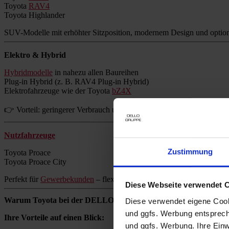
Toyota
RAV4
Toyota Highlander
SUV-Modelle mit erhöhter Sitzposition, modernem Design und option
Elektro & Hybrid
Hybridmodelle
in nahezu allen Baureihen
Plug-in Hybrid (z. B. RAV4 Plug-in Hybrid)
Elektrofahrzeuge wie der Toyota
bZ4X
👉 Vorteil: geringerer Verbrauch und reduzierte Emissionen ohne Re
Nutzfahrzeuge
Zustimmung
Toyota Proace
Toyota Proace City
Perfekt für
Gewerbekunden
– flexibel, zuverlässig und wirtschaftlich.
Diese Webseite verwendet 
Warum Toyota bei der DELLO GRUPPE kaufen?
Diese verwendet eigene Cooki
und ggfs. Werbung entsprech
Ihre Vorteile auf einen Blick:
und ggfs. Werbung. Ihre Einwi