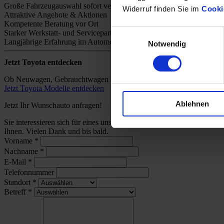
Große Fahrzeugauswahl sofort verfügbar
Widerruf finden Sie im
Cooki
Attraktive Angebote & Aktionen
Kompetente Beratung vor Ort
Einwilligungsauswahl
Starker Werkstatt- und Servicepartner
Langjährige Erfahrung im Automobilhandel
Notwendig
Jetzt Toyota entdecken
Ob Neuwagen, Gebrauchtwagen oder individuelles Angebot – bei uns 
Jetzt Toyota Modelle entdecken
Ablehnen
Jetzt Ihr Wunschauto anfragen!
Sie interessieren sich für eines unserer Toyota-Modelle und wünsch
Ihnen. Vielen Dank und bis bald.
Vorname
*
Nachname
*
E-Mail
*
Telefonnummer
Standort
*
Betreff
*