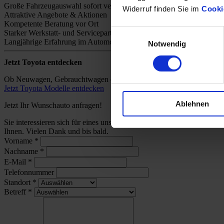
Große Fahrzeugauswahl sofort verfügbar
Widerruf finden Sie im
Cooki
Attraktive Angebote & Aktionen
Kompetente Beratung vor Ort
Einwilligungsauswahl
Starker Werkstatt- und Servicepartner
Langjährige Erfahrung im Automobilhandel
Notwendig
Jetzt Toyota entdecken
Ob Neuwagen, Gebrauchtwagen oder individuelles Angebot – bei uns 
Jetzt Toyota Modelle entdecken
Ablehnen
Jetzt Ihr Wunschauto anfragen!
Sie interessieren sich für eines unserer Toyota-Modelle und wünsch
Ihnen. Vielen Dank und bis bald.
Vorname
*
Nachname
*
E-Mail
*
Telefonnummer
Standort
*
Betreff
*