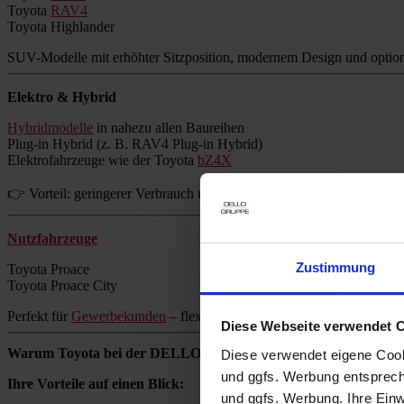
Toyota
RAV4
Toyota Highlander
SUV-Modelle mit erhöhter Sitzposition, modernem Design und option
Elektro & Hybrid
Hybridmodelle
in nahezu allen Baureihen
Plug-in Hybrid (z. B. RAV4 Plug-in Hybrid)
Elektrofahrzeuge wie der Toyota
bZ4X
👉 Vorteil: geringerer Verbrauch und reduzierte Emissionen ohne Re
Nutzfahrzeuge
Zustimmung
Toyota Proace
Toyota Proace City
Perfekt für
Gewerbekunden
– flexibel, zuverlässig und wirtschaftlich.
Diese Webseite verwendet 
Warum Toyota bei der DELLO GRUPPE kaufen?
Diese verwendet eigene Cooki
und ggfs. Werbung entsprech
Ihre Vorteile auf einen Blick:
und ggfs. Werbung. Ihre Einwi