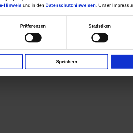
e-Hinweis
und in den
Datenschutzhinweisen
. Unser Impressu
Präferenzen
Statistiken
finden Sie Ihr passendes Toyota Fahrzeug.
Speichern
en eine Kontaktaufnahme? Sehr gerne! Teilen Sie uns einfach im Betre