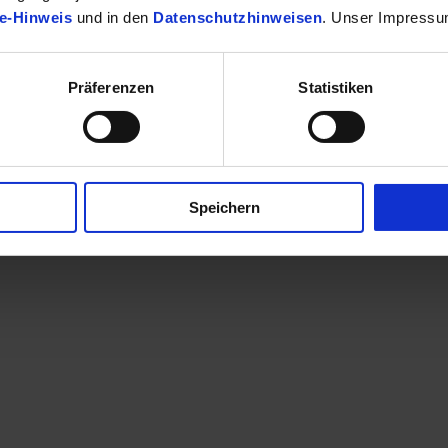
e-Hinweis
und in den
Datenschutzhinweisen
. Unser Impressu
Präferenzen
Statistiken
finden Sie Ihr passendes Toyota Fahrzeug.
Speichern
en eine Kontaktaufnahme? Sehr gerne! Teilen Sie uns einfach im Betre