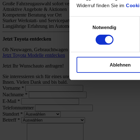
Große Fahrzeugauswahl sofort verfügbar
Widerruf finden Sie im
Cooki
Attraktive Angebote & Aktionen
Kompetente Beratung vor Ort
Einwilligungsauswahl
Starker Werkstatt- und Servicepartner
Langjährige Erfahrung im Automobilhandel
Notwendig
Jetzt Toyota entdecken
Ob Neuwagen, Gebrauchtwagen oder individuelles Angebot – bei uns 
Jetzt Toyota Modelle entdecken
Ablehnen
Jetzt Ihr Wunschauto anfragen!
Sie interessieren sich für eines unserer Toyota-Modelle und wünsch
Ihnen. Vielen Dank und bis bald.
Vorname
*
Nachname
*
E-Mail
*
Telefonnummer
Standort
*
Betreff
*