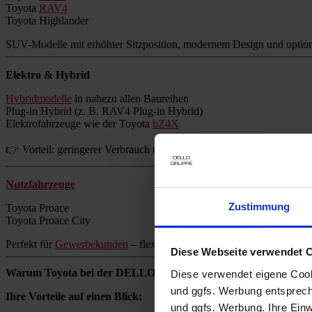
Toyota
RAV4
Toyota Highlander
SUV-Modelle mit erhöhter Sitzposition, modernem Design und option
Elektro & Hybrid
Hybridmodelle
in nahezu allen Baureihen
Plug-in Hybrid (z. B. RAV4 Plug-in Hybrid)
Elektrofahrzeuge wie der Toyota
bZ4X
👉 Vorteil: geringerer Verbrauch und reduzierte Emissionen ohne Re
Nutzfahrzeuge
Zustimmung
Toyota Proace
Toyota Proace City
Perfekt für
Gewerbekunden
– flexibel, zuverlässig und wirtschaftlich.
Diese Webseite verwendet 
Warum Toyota bei der DELLO GRUPPE kaufen?
Diese verwendet eigene Cooki
und ggfs. Werbung entsprech
Ihre Vorteile auf einen Blick:
und ggfs. Werbung. Ihre Einwi