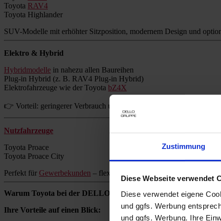
Toyota
RAV4
Toyota Highlander
SUV-Modelle mit erhöhter Sitzposition, modernem Design und option
Elektro & Hybrid
Hybridmodelle
in nahezu allen Baureihen
Plug-in Hybrid (z. B. RAV4 Plug-in Hybrid)
Elektrofahrzeuge wie der Toyota
bZ4X
👉 Vorteil: geringerer Verbrauch und reduzierte Emissionen ohne Re
Nutzfahrzeuge
Zustimmung
Toyota Proace
Toyota Proace City
Perfekt für
Gewerbekunden
– flexibel, zuverlässig und wirtschaftlich.
Diese Webseite verwendet 
Warum Toyota bei der DELLO GRUPPE kaufen?
Diese verwendet eigene Cooki
und ggfs. Werbung entsprech
Ihre Vorteile auf einen Blick:
und ggfs. Werbung. Ihre Einwi