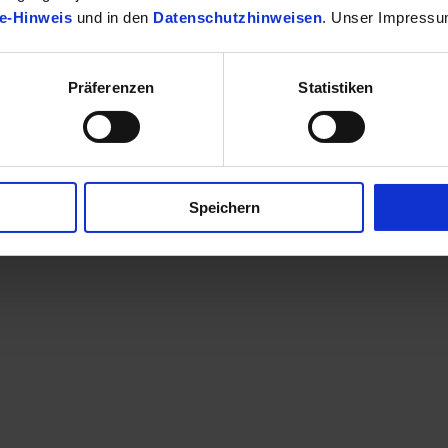
e-Hinweis
und in den
Datenschutzhinweisen
. Unser Impressu
Präferenzen
Statistiken
finden Sie Ihr passendes Toyota Fahrzeug.
Speichern
en eine Kontaktaufnahme? Sehr gerne! Teilen Sie uns einfach im Betre