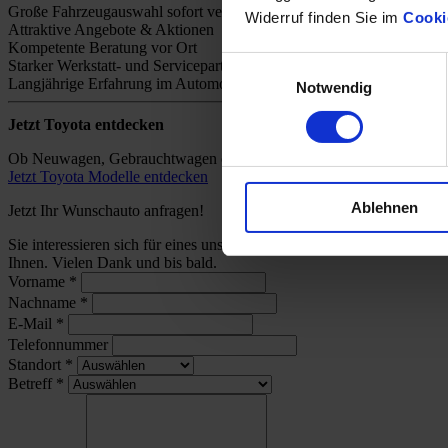
Große Fahrzeugauswahl sofort verfügbar
Widerruf finden Sie im
Cooki
Attraktive Angebote & Aktionen
Kompetente Beratung vor Ort
Einwilligungsauswahl
Starker Werkstatt- und Servicepartner
Langjährige Erfahrung im Automobilhandel
Notwendig
Jetzt Toyota entdecken
Ob Neuwagen, Gebrauchtwagen oder individuelles Angebot – bei uns 
Jetzt Toyota Modelle entdecken
Ablehnen
Jetzt Ihr Wunschauto anfragen!
Sie interessieren sich für eines unserer Toyota-Modelle und wünsch
Ihnen. Vielen Dank und bis bald.
Vorname
*
Nachname
*
E-Mail
*
Telefonnummer
Standort
*
Betreff
*