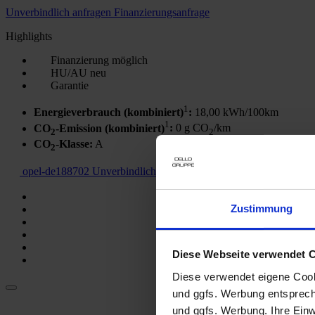
Unverbindlich anfragen
Finanzierungsanfrage
Highlights
Finanzierung möglich
HU/AU neu
Garantie
1
Energieverbrauch (kombiniert)
:
18,00 kWh/100km
1
CO
-Emission (kombiniert)
:
0 g CO
/km
2
2
CO
-Klasse
:
A
2
opel-de188702
Unverbindlich anfragen
Fahrzeug in Zahlung gebe
Zustimmung
Diese Webseite verwendet 
Diese verwendet eigene Cooki
und ggfs. Werbung entsprech
und ggfs. Werbung. Ihre Einwi